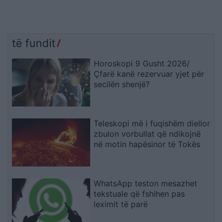
të fundit
Horoskopi 9 Gusht 2026/
Çfarë kanë rezervuar yjet për
secilën shenjë?
Teleskopi më i fuqishëm diellor
zbulon vorbullat që ndikojnë
në motin hapësinor të Tokës
WhatsApp teston mesazhet
tekstuale që fshihen pas
leximit të parë