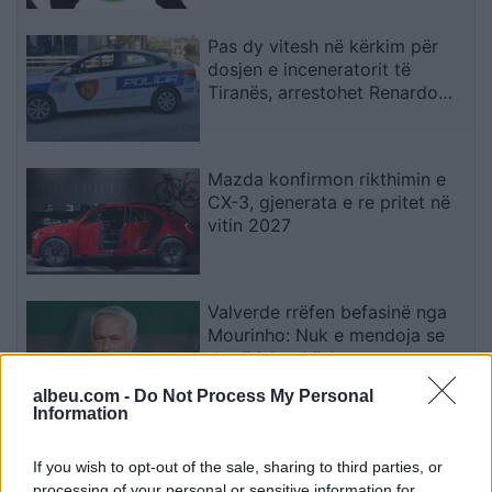
Pas dy vitesh në kërkim për
dosjen e inceneratorit të
Tiranës, arrestohet Renardo
Nallbani në Palasë
Mazda konfirmon rikthimin e
CX-3, gjenerata e re pritet në
vitin 2027
Valverde rrëfen befasinë nga
Mourinho: Nuk e mendoja se
do të ishte kështu
albeu.com -
Do Not Process My Personal
Information
Arrestohet 73-vjeçari në Krujë,
ndezi zjarr për të djegur barin
If you wish to opt-out of the sale, sharing to third parties, or
dhe flakët u përhapën drejt
processing of your personal or sensitive information for