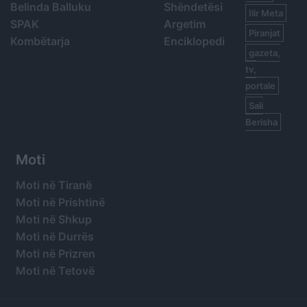
Belinda Balluku
Shëndetësi
Ilir Meta
SPAK
Argetim
Piranjat
Kombëtarja
Enciklopedi
gazeta,
tv,
portale
Sali
Berisha
Moti
Moti në Tiranë
Moti në Prishtinë
Moti në Shkup
Moti në Durrës
Moti në Prizren
Moti në Tetovë