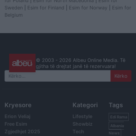
for Poland
|
Esim for North Macedonia
|
Esim for
Sweden
|
Esim for Finland
|
Esim for Norway
|
Esim for
Belgium
© 2003 -
2026 Albeu Online Media. Të
gjitha të drejtat janë të rezervuara!
Search
Kryesore
Kategori
Tags
Erion Veliaj
Lifestyle
Edi Rama
Free Esim
Showbiz
Albania
Zgjedhjet 2025
Tech
News