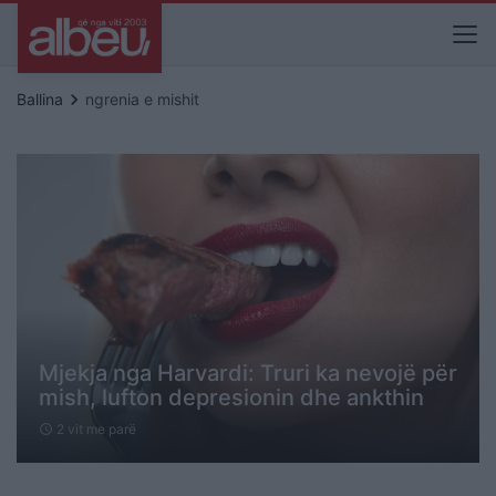
keyboard_arrow_right
Ballina
ngrenia e mishit
Mjekja nga Harvardi: Truri ka nevojë për
mish, lufton depresionin dhe ankthin
2 vit me parë
schedule