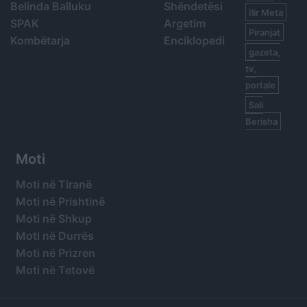
Belinda Balluku
Shëndetësi
Ilir Meta
SPAK
Argetim
Piranjat
Kombëtarja
Enciklopedi
gazeta,
tv,
portale
Sali
Berisha
Moti
Moti në Tiranë
Moti në Prishtinë
Moti në Shkup
Moti në Durrës
Moti në Prizren
Moti në Tetovë