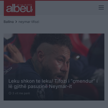
keyboard_arrow_right
Ballina
neymar tifozi
Leku shkon te leku/ Tifozi i “çmendur” i
lë gjithë pasurinë Neymar-it
3 vit me parë
schedule