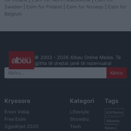
Sweden
|
Esim for Finland
|
Esim for Norway
|
Esim for
Belgium
© 2003 -
2026 Albeu Online Media. Të
gjitha të drejtat janë të rezervuara!
Search
Kryesore
Kategori
Tags
Erion Veliaj
Lifestyle
Edi Rama
Free Esim
Showbiz
Albania
Zgjedhjet 2025
Tech
News