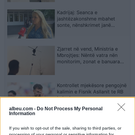
Kadrijaj: Seanca e
jashtëzakonshme mbahet
sonte, nënshkrimet janë
siguruar
Zjarret në vend, Ministria e
Mbrojtjes: Nëntë vatra nën
monitorim, zonat e banuara
jashtë rrezikut
Kontrollet mjekësore pengojnë
kalimin e Fisnik Asllanit te RB
Leipzig
albeu.com -
Do Not Process My Personal
Information
Afrimi i Rodrit ngushton
hapësirat, Barcelona mund të
If you wish to opt-out of the sale, sharing to third parties, or
humbasë një tjetër xhevahir të
processing of your personal or sensitive information for