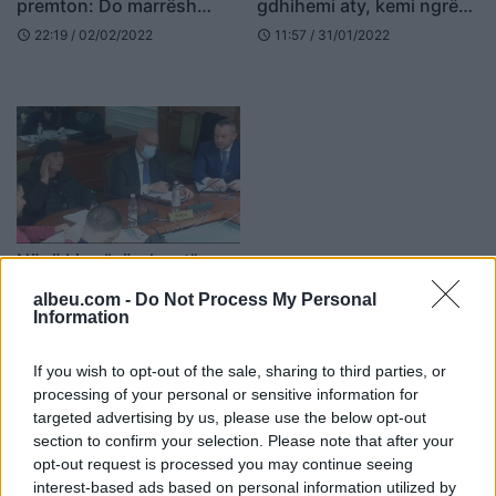
premton: Do marrësh
gdhihemi aty, kemi ngrënë
shtëpi me hipotekë dhe
bukë thatë për ta ndërtuar
22:19 / 02/02/2022
11:57 / 31/01/2022
schedule
schedule
në zonë më të mirë
Nënë Liza “përplaset” me
Bushkën te Komisioni i
albeu.com -
Do Not Process My Personal
Ligjeve: S’trembem prej
Information
teje, Veliaj po qe burrë të
16:50 / 28/01/2022
schedule
vijë në shesh
If you wish to opt-out of the sale, sharing to third parties, or
të fundit
processing of your personal or sensitive information for
targeted advertising by us, please use the below opt-out
Diallo përmend katër yjet që
section to confirm your selection. Please note that after your
Manchester United mezi i pret:
opt-out request is processed you may continue seeing
Na duhen tani
interest-based ads based on personal information utilized by