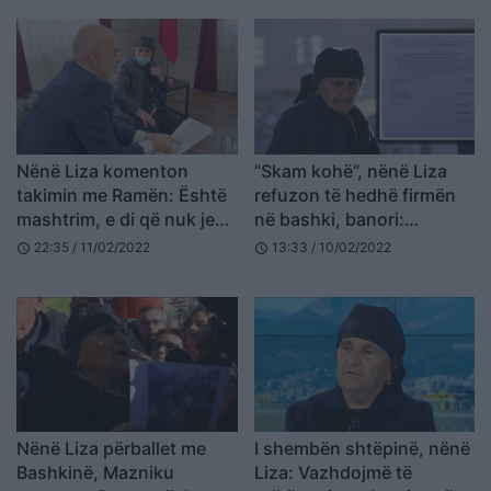
Nënë Liza komenton
”Skam kohë”, nënë Liza
takimin me Ramën: Është
refuzon të hedhë firmën
mashtrim, e di që nuk jep
në bashki, banori:
shtëpi (VIDEO)
Protestat do 3-fishohen
22:35 / 11/02/2022
13:33 / 10/02/2022
schedule
schedule
Nënë Liza përballet me
I shembën shtëpinë, nënë
Bashkinë, Mazniku
Liza: Vazhdojmë të