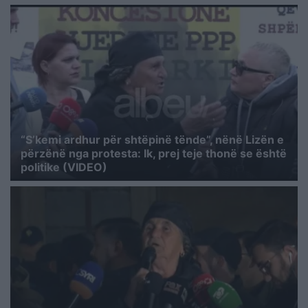
“S’kemi ardhur për shtëpinë tënde”, nënë Lizën e
përzënë nga protesta: Ik, prej teje thonë se është
politike (VIDEO)