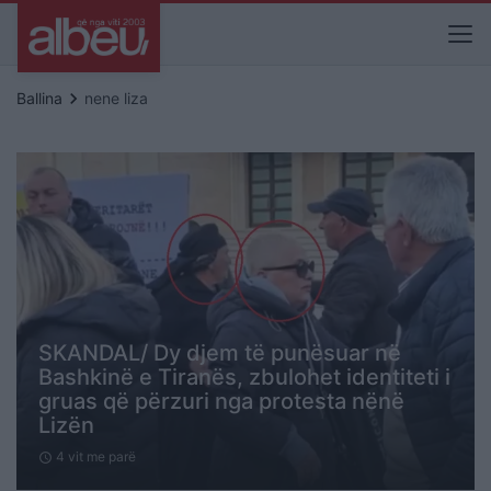
keyboard_arrow_right
Ballina
nene liza
SKANDAL/ Dy djem të punësuar në
Bashkinë e Tiranës, zbulohet identiteti i
gruas që përzuri nga protesta nënë
Lizën
4 vit me parë
schedule