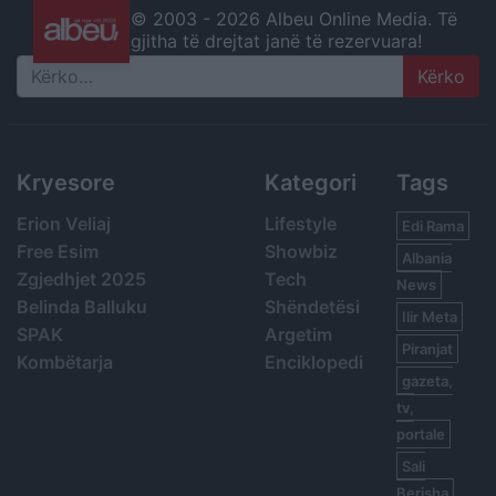
© 2003 -
2026 Albeu Online Media. Të
gjitha të drejtat janë të rezervuara!
Search
Kryesore
Kategori
Tags
Erion Veliaj
Lifestyle
Edi Rama
Free Esim
Showbiz
Albania
Zgjedhjet 2025
Tech
News
Belinda Balluku
Shëndetësi
Ilir Meta
SPAK
Argetim
Piranjat
Kombëtarja
Enciklopedi
gazeta,
tv,
portale
Sali
Berisha