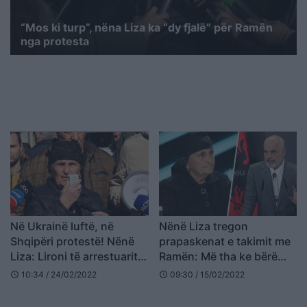
“Mos ki turp”, nëna Liza ka “dy fjalë” për Ramën
nga protesta
Në Ukrainë luftë, në
Nënë Liza tregon
Shqipëri protestë! Nënë
prapaskenat e takimit me
Liza: Lironi të arrestuarit,
Ramën: Më tha ke bërë
as në Afganistan nuk
zhurmë boll
10:34 / 24/02/2022
09:30 / 15/02/2022
schedule
schedule
është kështu