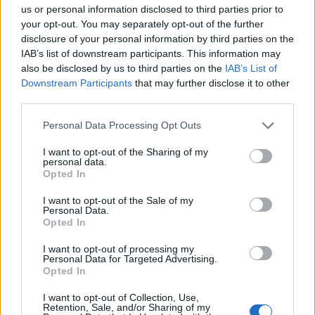
us or personal information disclosed to third parties prior to
your opt-out. You may separately opt-out of the further
disclosure of your personal information by third parties on the
Korça dhe tifozët bardhekuq
IAB’s list of downstream participants. This information may
vajtojnë Joan Zukon, “Ujkun e
also be disclosed by us to third parties on the
IAB’s List of
Dëborës” të tribunave
Downstream Participants
that may further disclose it to other
third parties.
Personal Data Processing Opt Outs
E bujshme në Itali, Maldini
rrëfen të vërtetën e plotë pas
I want to opt-out of the Sharing of my
dorëheqjes: Presidenti Malago
personal data.
Opted In
na tha mos prekni…
I want to opt-out of the Sale of my
Personal Data.
BDI akuzon Qeverinë:
Opted In
Mungojnë në shqip
procesverbalet e 83 seancave
I want to opt-out of processing my
Personal Data for Targeted Advertising.
Opted In
I want to opt-out of Collection, Use,
Ngërçi në Kuvend dhe
Retention, Sale, and/or Sharing of my