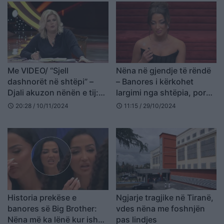
Me VIDEO/ “Sjell
Nëna në gjendje të rëndë
dashnorët në shtëpi” –
– Banores i kërkohet
Djali akuzon nënën e tij:
largimi nga shtëpia, por
Kam fakte! Më thonë biri i
ajo refuzon
20:28 / 10/11/2024
11:15 / 29/10/2024
schedule
schedule
ku**ës! Fle me burrin, e
flet me…
Historia prekëse e
Ngjarje tragjike në Tiranë,
banores së Big Brother:
vdes nëna me foshnjën
Nëna më ka lënë kur isha
pas lindjes