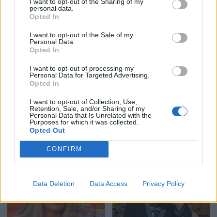
I want to opt-out of the Sharing of my
shpëtuar një tjetër jetë
ne
11:54 / 02/07/2025
15:01 / 16/06/2025
schedule
schedule
personal data.
Opted In
I want to opt-out of the Sale of my
Personal Data.
Opted In
I want to opt-out of processing my
Personal Data for Targeted Advertising.
Opted In
I want to opt-out of Collection, Use,
Nëna e Martin Canit mes
Skandal në Ministrinë e
Retention, Sale, and/or Sharing of my
lotësh: Familja e autorit
Infrastrukturës:
Personal Data that Is Unrelated with the
Purposes for which it was collected.
s’na ka kërkuar falje, kam
Arrestohet nëna e Ghetto
Opted Out
humbur sensin e jetës
Geasy
14:55 / 16/06/2025
12:04 / 12/06/2025
schedule
schedule
CONFIRM
Data Deletion
Data Access
Privacy Policy