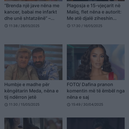
“Brenda një jave nëna me
Plagosja e 15-vjeçarit në
kancer, babai me infarkt
Maliq, flet nëna e autorit:
dhe unë shtatzënë” –
Me atë djalë ziheshin
Tuna rrëfen periudhën më
shumë, ai e tallte
11:38 / 28/05/2025
17:30 / 16/05/2025
schedule
schedule
të vështirë të jetës
Humbje e madhe për
FOTO/ Dafina pranon
këngëtarin Meda, nëna e
komentin më të ëmbël nga
tij ndërron jetë
nëna e saj
11:30 / 15/05/2025
15:49 / 30/04/2025
schedule
schedule