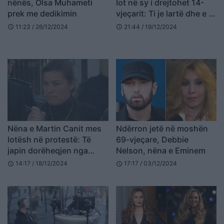
nënës, Olsa Muhameti
lot në sy i drejtohet 14-
prek me dedikimin
vjeçarit: Ti je lartë dhe e di
që po na shikon
11:23 / 26/12/2024
21:44 / 19/12/2024
schedule
schedule
Nëna e Martin Canit mes
Ndërron jetë në moshën
lotësh në protestë: Të
69-vjeçare, Debbie
japin dorëheqjen nga
Nelson, nëna e Eminem
shkolla e deri te ministrja
14:17 / 18/12/2024
17:17 / 03/12/2024
schedule
schedule
(VIDEO)