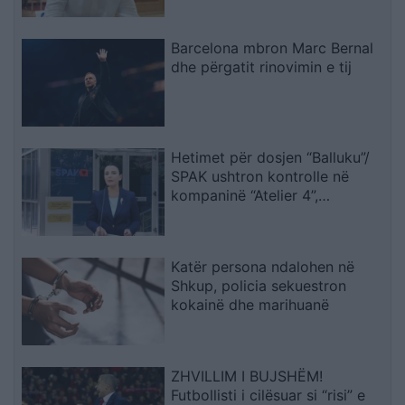
Barcelona mbron Marc Bernal
dhe përgatit rinovimin e tij
Hetimet për dosjen “Balluku”/
SPAK ushtron kontrolle në
kompaninë “Atelier 4”,
sekuestrohet projekti i
arredimit të vilës luksoze
Katër persona ndalohen në
Shkup, policia sekuestron
kokainë dhe marihuanë
ZHVILLIM I BUJSHËM!
Futbollisti i cilësuar si “risi” e