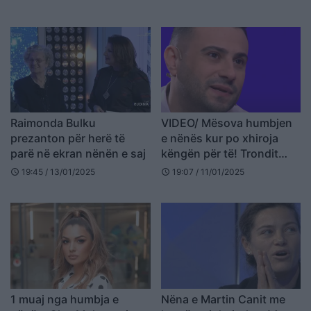
shtrihesha pranë tij e ta
përqafoja, por…
Raimonda Bulku
VIDEO/ Mësova humbjen
prezanton për herë të
e nënës kur po xhiroja
parë në ekran nënën e saj
këngën për të! Trondit
Ervis Behari
19:45 / 13/01/2025
19:07 / 11/01/2025
schedule
schedule
1 muaj nga humbja e
Nëna e Martin Canit me