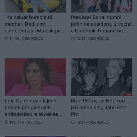
“Ke kaluar humbje të
Prekëse/ Babai humbi
mëdha”/ Dedikimi
jetën në aksident, 2 vajzat
emocionues i Mozzik për
e Kreshnik Tomanit në
ditëlindjen e nënës së tij
Fier shkojnë në ditën e
14:48 / 08/09/2025
13:31 / 08/09/2025
schedule
schedule
parë të shkollës të
shoqëruara nga nëna
Egla Ceno ndan lajmin
Brad Pitt në zi: Ndërron
prekës për gjendjen
jetë nëna e tij, Jane Etta
shëndetësore të nënës së
Pitt
saj
11:30 / 07/08/2025
18:37 / 06/08/2025
schedule
schedule