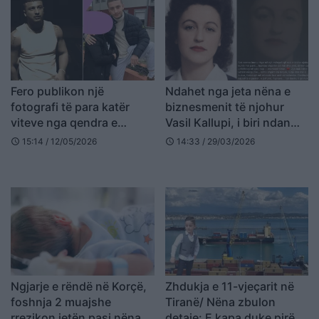
Fero publikon një
Ndahet nga jeta nëna e
fotografi të para katër
biznesmenit të njohur
viteve nga qendra e
Vasil Kallupi, i biri ndan
rehabilitimit: Në gjendjen
mesazhin e ndjerë në
15:14 / 12/05/2026
14:33 / 29/03/2026
schedule
schedule
më të keqe të mundshme
rrjetet sociale
Ngjarje e rëndë në Korçë,
Zhdukja e 11-vjeçarit në
foshnja 2 muajshe
Tiranë/ Nëna zbulon
rrezikon jetën pasi nëna
detaje: E kapa duke pirë