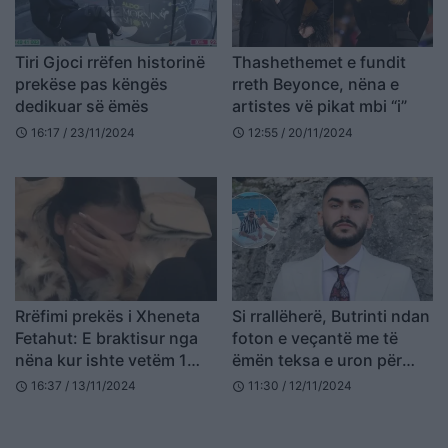
Tiri Gjoci rrëfen historinë
Thashethemet e fundit
prekëse pas këngës
rreth Beyonce, nëna e
dedikuar së ëmës
artistes vë pikat mbi “i”
16:17 / 23/11/2024
12:55 / 20/11/2024
schedule
schedule
Rrëfimi prekës i Xheneta
Si rrallëherë, Butrinti ndan
Fetahut: E braktisur nga
foton e veçantë me të
nëna kur ishte vetëm 1
ëmën teksa e uron për
vjeç
ditëlindje
16:37 / 13/11/2024
11:30 / 12/11/2024
schedule
schedule