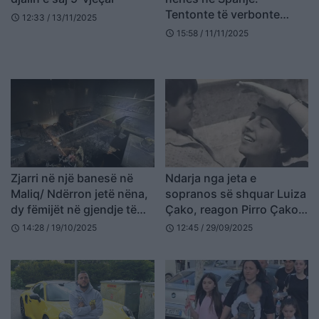
Tentonte të verbonte
12:33 / 13/11/2025
schedule
djalin për të përfituar
15:58 / 11/11/2025
schedule
ndihmë sociale!
Zjarri në një banesë në
Ndarja nga jeta e
Maliq/ Ndërron jetë nëna,
sopranos së shquar Luiza
dy fëmijët në gjendje të
Çako, reagon Pirro Çako:
rëndë shëndetësore
Lamtumirë nëna ime
14:28 / 19/10/2025
12:45 / 29/09/2025
schedule
schedule
(FOTO+EMRI)