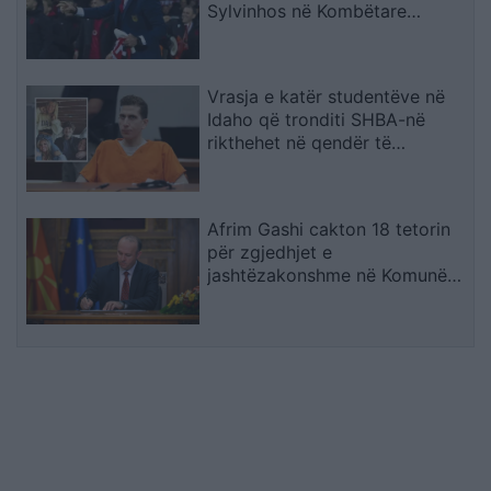
Sylvinhos në Kombëtare
ndërpret kontratën me klubin,
zbulohet arsyeja
Vrasja e katër studentëve në
Idaho që tronditi SHBA-në
rikthehet në qendër të
vëmendjes
Afrim Gashi cakton 18 tetorin
për zgjedhjet e
jashtëzakonshme në Komunën
e Bërvenicës