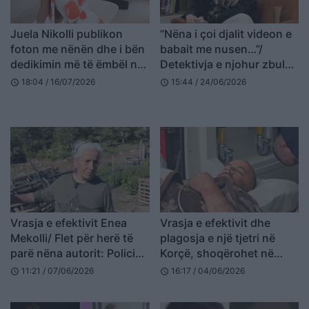
Juela Nikolli publikon
“Nëna i çoi djalit videon e
foton me nënën dhe i bën
babait me nusen…”/
dedikimin më të ëmbël në
Detektivja e njohur zbulon
ditëlindjen e saj të 63-të
rastin EKSTREM të
18:04 / 16/07/2026
15:44 / 24/06/2026
schedule
schedule
tradhtisë: Jam shokuar
kur …
Vrasja e efektivit Enea
Vrasja e efektivit dhe
Mekolli/ Flet për herë të
plagosja e një tjetri në
parë nëna autorit: Polici
Korçë, shoqërohet në
nisi të qëllonte i pari, më
polici nëna e autorit
11:21 / 07/06/2026
16:17 / 04/06/2026
schedule
schedule
pas djali u hodh nga
Violand Braçellari
dritarja…