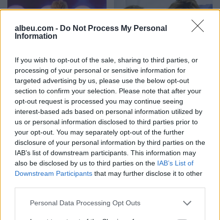
albeu.com -
Do Not Process My Personal
Information
If you wish to opt-out of the sale, sharing to third parties, or
FOTO/ Elinara Shehu në
Sharon Stone në zi: Humb
processing of your personal or sensitive information for
zi, humbi njeriun e saj më
nënën e saj në moshën
targeted advertising by us, please use the below opt-out
të shtrenjtë
91-vjeçare
section to confirm your selection. Please note that after your
17:11 / 24/07/2025
16:46 / 22/07/2025
opt-out request is processed you may continue seeing
schedule
schedule
interest-based ads based on personal information utilized by
us or personal information disclosed to third parties prior to
your opt-out. You may separately opt-out of the further
disclosure of your personal information by third parties on the
IAB’s list of downstream participants. This information may
also be disclosed by us to third parties on the
IAB’s List of
Downstream Participants
that may further disclose it to other
third parties.
“Squid Game 3” trondit me
Historia e modeles në
skenën më të errët: Një
“She’s on Top”: Mami vr*u
Personal Data Processing Opt Outs
nënë që vret djalin për të
babin për të na shpëtuar