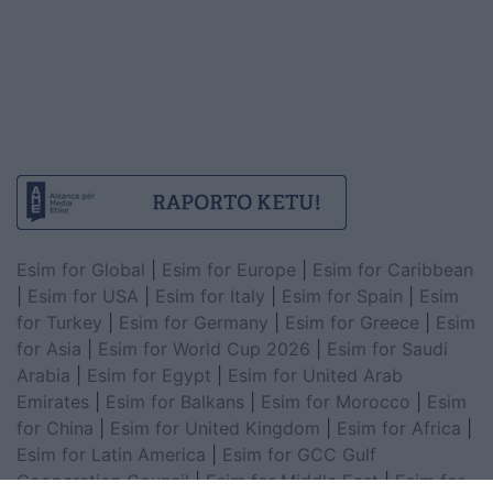
Esim for Global
|
Esim for Europe
|
Esim for Caribbean
|
Esim for USA
|
Esim for Italy
|
Esim for Spain
|
Esim
for Turkey
|
Esim for Germany
|
Esim for Greece
|
Esim
for Asia
|
Esim for World Cup 2026
|
Esim for Saudi
Arabia
|
Esim for Egypt
|
Esim for United Arab
Emirates
|
Esim for Balkans
|
Esim for Morocco
|
Esim
for China
|
Esim for United Kingdom
|
Esim for Africa
|
Esim for Latin America
|
Esim for GCC Gulf
Cooperation Council
|
Esim for Middle East
|
Esim for