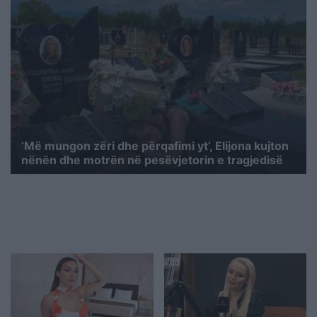
‘Më mungon zëri dhe përqafimi yt’, Elijona kujton
nënën dhe motrën në pesëvjetorin e tragjedisë