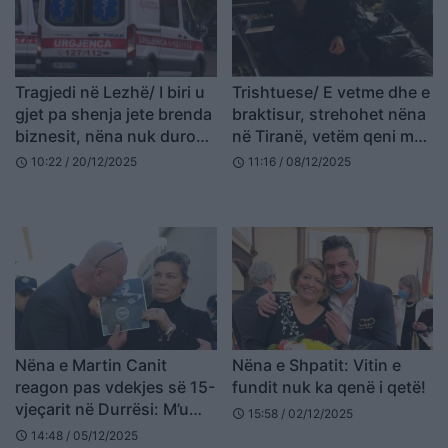
Tragjedi në Lezhë/ I biri u
Trishtuese/ E vetme dhe e
gjet pa shenja jete brenda
braktisur, strehohet nëna
biznesit, nëna nuk duron
në Tiranë, vetëm qeni më
dot dhimbjen dhe vret
qëndroi besnik
10:22 / 20/12/2025
11:16 / 08/12/2025
schedule
schedule
veten
Nëna e Martin Canit
Nëna e Shpatit: Vitin e
reagon pas vdekjes së 15-
fundit nuk ka qenë i qetë!
vjeçarit në Durrësi: M’u
15:58 / 02/12/2025
schedule
trondit shpirti, mos na i
14:48 / 05/12/2025
schedule