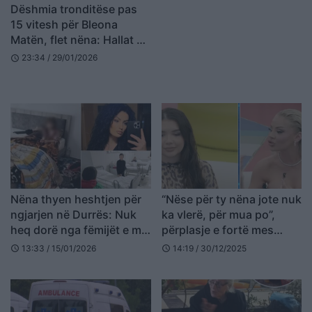
Dëshmia tronditëse pas
15 vitesh për Bleona
Matën, flet nëna: Hallat e
saj duhet të jenë në burg!
23:34 / 29/01/2026
schedule
Nëna thyen heshtjen për
“Nëse për ty nëna jote nuk
ngjarjen në Durrës: Nuk
ka vlerë, për mua po”,
heq dorë nga fëmijët e mi,
përplasje e fortë mes
ish-vjehrrës iu dërgua
Benitës dhe Albës
13:33 / 15/01/2026
14:19 / 30/12/2025
schedule
schedule
mesazh nga…