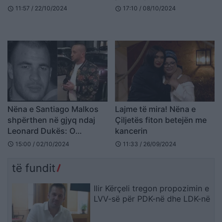
një-vjeçe
11:57 / 22/10/2024
17:10 / 08/10/2024
schedule
schedule
Nëna e Santiago Malkos
Lajme të mira! Nëna e
shpërthen në gjyq ndaj
Çiljetës fiton betejën me
Leonard Dukës: O
kancerin
maskara më vrave djalin,
15:00 / 02/10/2024
11:33 / 26/09/2024
schedule
schedule
ishte vetëm 25-vjeç
të fundit
Ilir Kërçeli tregon propozimin e
LVV-së për PDK-në dhe LDK-në