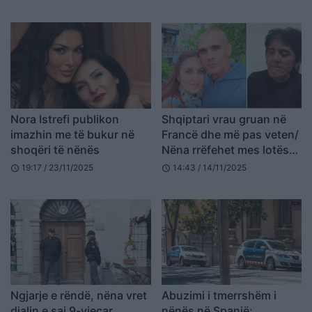
merrni fëmijët
Nora Istrefi publikon
Shqiptari vrau gruan në
imazhin me të bukur në
Francë dhe më pas veten/
shoqëri të nënës
Nëna rrëfehet mes lotësh:
Jam në një gjendje që s’di
19:17 / 23/11/2025
14:43 / 14/11/2025
schedule
schedule
se…
Ngjarje e rëndë, nëna vret
Abuzimi i tmerrshëm i
djalin e saj 9-vjeçar
nënës në Spanjë: