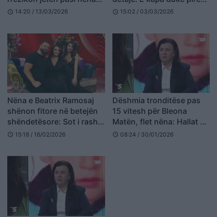
nuk e ushqeu me gji
cigare, si e gjetëm në
14:20 / 13/03/2026
15:02 / 03/03/2026
schedule
schedule
Portin e Durrësit
Nëna e Beatrix Ramosaj
Dëshmia tronditëse pas
shënon fitore në betejën
15 vitesh për Bleona
shëndetësore: Sot i rashë
Matën, flet nëna: Hallat e
gongut
saj duhet të jenë në burg!
15:18 / 16/02/2026
08:24 / 30/01/2026
schedule
schedule