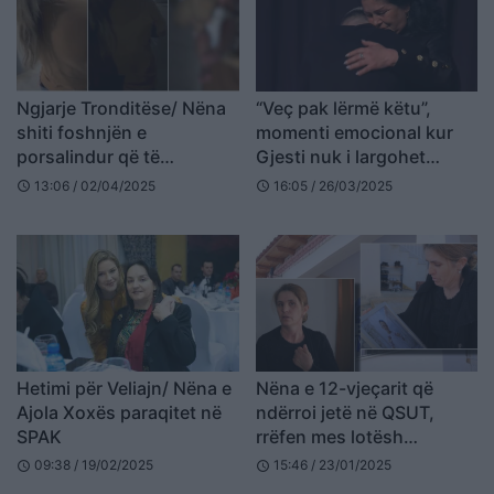
Ngjarje Tronditëse/ Nëna
“Veç pak lërmë këtu”,
shiti foshnjën e
momenti emocional kur
porsalindur që të
Gjesti nuk i largohet
paguante kursin e gatimit
nënës së tij nga kraharori
13:06 / 02/04/2025
16:05 / 26/03/2025
schedule
schedule
(VIDEO)
Hetimi për Veliajn/ Nëna e
Nëna e 12-vjeçarit që
Ajola Xoxës paraqitet në
ndërroi jetë në QSUT,
SPAK
rrëfen mes lotësh
momentet e fundit të të
09:38 / 19/02/2025
15:46 / 23/01/2025
schedule
schedule
birit: Më kërkoi të