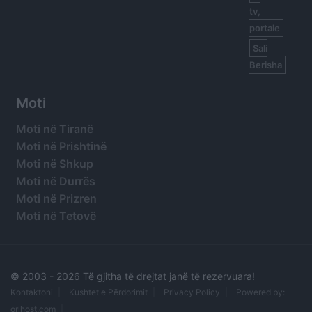
tv,
portale
Sali
Berisha
Moti
Moti në Tiranë
Moti në Prishtinë
Moti në Shkup
Moti në Durrës
Moti në Prizren
Moti në Tetovë
© 2003 -
2026 Të gjitha të drejtat janë të rezervuara!
Kontaktoni
Kushtet e Përdorimit
Privacy Policy
Powered by:
orihost.com