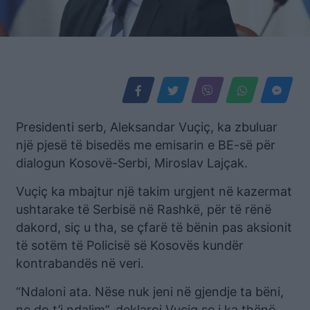
Presidenti serb, Aleksandar Vuçiç, ka zbuluar
një pjesë të bisedës me emisarin e BE-së për
dialogun Kosovë-Serbi, Miroslav Lajçak.
Vuçiç ka mbajtur një takim urgjent në kazermat
ushtarake të Serbisë në Rashkë, për të rënë
dakord, siç u tha, se çfarë të bënin pas aksionit
të sotëm të Policisë së Kosovës kundër
kontrabandës në veri.
“Ndaloni ata. Nëse nuk jeni në gjendje ta bëni,
ne do t’i ndalim”, deklaroi Vuçiq se i ka thënë