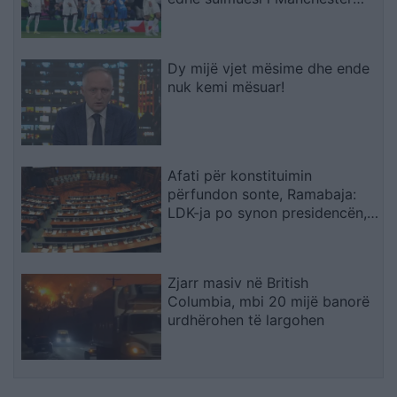
Cityt
Dy mijë vjet mësime dhe ende
nuk kemi mësuar!
Afati për konstituimin
përfundon sonte, Ramabaja:
LDK-ja po synon presidencën,
ndërsa opozita po bllokon
institucionet
Zjarr masiv në British
Columbia, mbi 20 mijë banorë
urdhërohen të largohen