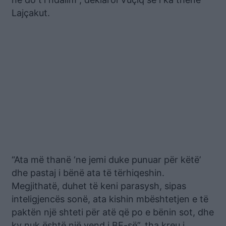
Lajçakut.
“Ata më thanë ‘ne jemi duke punuar për këtë’
dhe pastaj i bënë ata të tërhiqeshin.
Megjithatë, duhet të keni parasysh, sipas
inteligjencës sonë, ata kishin mbështetjen e të
paktën një shteti për atë që po e bënin sot, dhe
ky nuk është një vend i BE-së”, tha kreu i