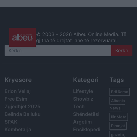
© 2003 -
2026 Albeu Online Media. Të
gjitha të drejtat janë të rezervuara!
Search
Kryesore
Kategori
Tags
Erion Veliaj
Lifestyle
Edi Rama
Free Esim
Showbiz
Albania
Zgjedhjet 2025
Tech
News
Belinda Balluku
Shëndetësi
Ilir Meta
SPAK
Argetim
Piranjat
Kombëtarja
Enciklopedi
gazeta,