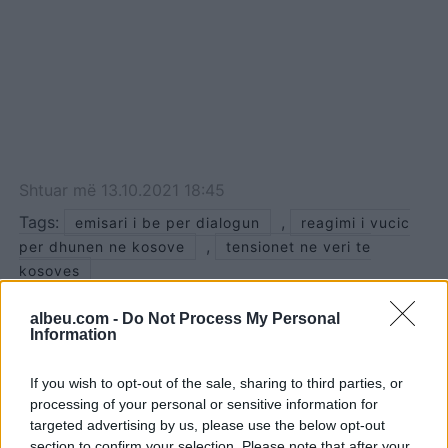
Shtuar
më
13.10.2021 18:45
Tags:
,
emisari i be per dialogun
reagimi i vucic
,
per dhunen ne kosove
tensionet ne veri te
kosoves
albeu.com -
Do Not Process My Personal
Information
If you wish to opt-out of the sale, sharing to third parties, or
processing of your personal or sensitive information for
targeted advertising by us, please use the below opt-out
section to confirm your selection. Please note that after your