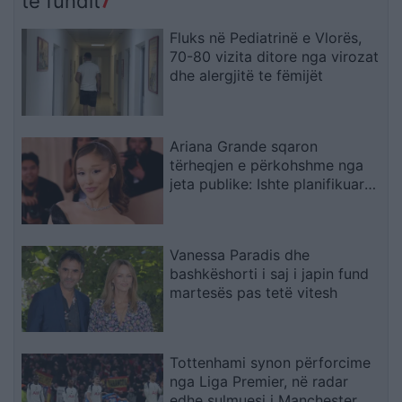
të fundit
Fluks në Pediatrinë e Vlorës,
70-80 vizita ditore nga virozat
dhe alergjitë te fëmijët
Ariana Grande sqaron
tërheqjen e përkohshme nga
jeta publike: Ishte planifikuar
prej kohësh, jo një vendim
impulsiv
Vanessa Paradis dhe
bashkëshorti i saj i japin fund
martesës pas tetë vitesh
Tottenhami synon përforcime
nga Liga Premier, në radar
edhe sulmuesi i Manchester