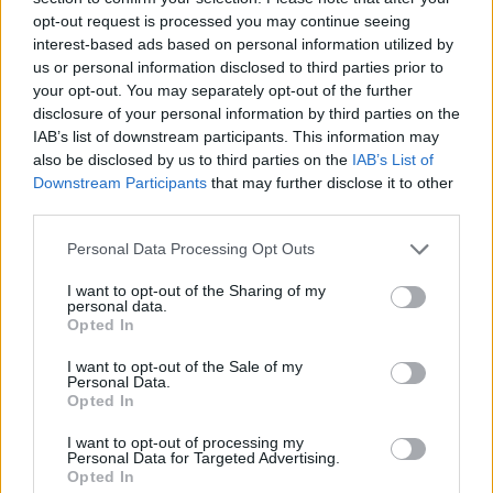
opt-out request is processed you may continue seeing
interest-based ads based on personal information utilized by
us or personal information disclosed to third parties prior to
your opt-out. You may separately opt-out of the further
disclosure of your personal information by third parties on the
Afati për konstituimin
Ilir Kërçeli tregon
IAB’s list of downstream participants. This information may
përfundon sonte,
propozimin e LVV-së për
also be disclosed by us to third parties on the
IAB’s List of
Ramabaja: LDK-ja po
PDK-në dhe LDK-në
Downstream Participants
that may further disclose it to other
synon presidencën,
third parties.
ndërsa opozita po bllokon
institucionet
Personal Data Processing Opt Outs
I want to opt-out of the Sharing of my
personal data.
Opted In
I want to opt-out of the Sale of my
Hysamedin Feraj
Haradinaj nderon
Personal Data.
kundërpërgjigjet pas
dëshmorët e Gllogjanit
Opted In
incidentit me vezë të Time
dhe Hereqit: Kujtimi për të
I want to opt-out of processing my
Kadriajt në Kuvend:
rënët e lirisë do të jetë i
Personal Data for Targeted Advertising.
Kujton të kaluarën në UÇK
përjetshëm
Opted In