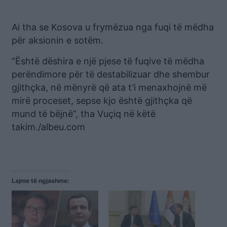
Ai tha se Kosova u frymëzua nga fuqi të mëdha
për aksionin e sotëm.
“Është dëshira e një pjese të fuqive të mëdha
perëndimore për të destabilizuar dhe shembur
gjithçka, në mënyrë që ata t’i menaxhojnë më
mirë proceset, sepse kjo është gjithçka që
mund të bëjnë”, tha Vuçiq në këtë
takim./albeu.com
Lajme të ngjashme: