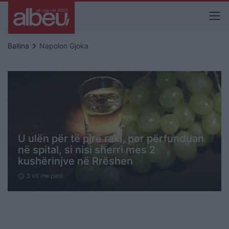
keyboard_arrow_right
Ballina
Napolon Gjoka
U ulën për të pirë raki, por përfunduan
në spital, si nisi sherri mes 2
kushërinjve në Rrëshen
3 vit me parë
schedule