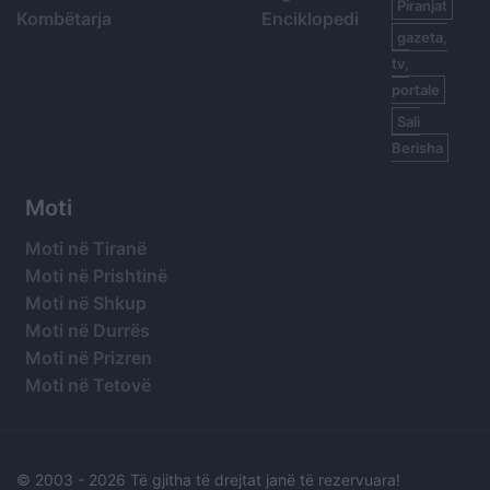
Piranjat
Kombëtarja
Enciklopedi
gazeta,
tv,
portale
Sali
Berisha
Moti
Moti në Tiranë
Moti në Prishtinë
Moti në Shkup
Moti në Durrës
Moti në Prizren
Moti në Tetovë
© 2003 -
2026 Të gjitha të drejtat janë të rezervuara!