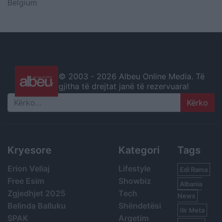
Belgium
© 2003 -
2026 Albeu Online Media. Të
gjitha të drejtat janë të rezervuara!
Search
Kryesore
Kategori
Tags
Erion Veliaj
Lifestyle
Edi Rama
Free Esim
Showbiz
Albania
Zgjedhjet 2025
Tech
News
Belinda Balluku
Shëndetësi
Ilir Meta
SPAK
Argetim