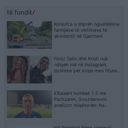
të fundit
Konjufca u shpreh ngushëllime
familjeve të viktimave të
aksidentit në Gjermani
Foto/ Selin dhe Kristi nuk
ndiqen më në Instagram,
dyshime për krisje mes fitueses
së Big Brother VIP 5 dhe ish-
banorit
Elbasani humbet 1-3 me
Partizanin, Gvozdenovic
analizon miqësoren: Na
munguan dy sulmues, por
skuadra më kënaqi në disa
aspekte
Në Prishtinë fillon seminari