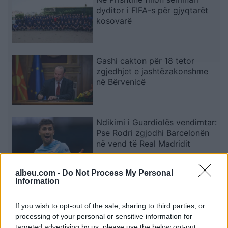
dyditor i FIFA-s për gjyqtarët
kosovarë
Gashi cakton për 18 tetor
zgjedhjet e jashtëzakonshme
në Bërvenicë
Ndikimi i Guardiolës vendimtar:
Pse Rodri zgjodhi Barcelonën
në vend të Real Madridit
albeu.com -
Do Not Process My Personal
Information
Pacolli e LVV-së: Zgjedhja e
presidentit kërkon marrëveshje
mes shumicës dhe opozitës
If you wish to opt-out of the sale, sharing to third parties, or
processing of your personal or sensitive information for
targeted advertising by us, please use the below opt-out