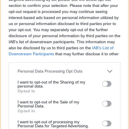
section to confirm your selection. Please note that after your
opt-out request is processed you may continue seeing
interest-based ads based on personal information utilized by
us or personal information disclosed to third parties prior to
your opt-out. You may separately opt-out of the further
disclosure of your personal information by third parties on the
IAB’s list of downstream participants. This information may
also be disclosed by us to third parties on the
IAB’s List of
Downstream Participants
that may further disclose it to other
third parties.
Personal Data Processing Opt Outs
I want to opt-out of the Sharing of my
personal data.
Opted In
I want to opt-out of the Sale of my
Personal Data.
Opted In
Esim for Global
|
Esim for Europe
|
Esim for Caribbean
|
Esim for USA
|
Esim for Italy
|
Esim for Spain
|
Esim
I want to opt-out of processing my
Personal Data for Targeted Advertising.
for Turkey
|
Esim for Germany
|
Esim for Greece
|
Esim