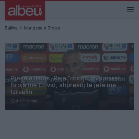
keyboard_arrow_right
Ballina
Mungesa e Brojes
Pjesë e listës, Reja “dridh” shqiptarët:
Broja me Covid, shpresoj të jetë me
Izraelin
4 vit me parë
schedule