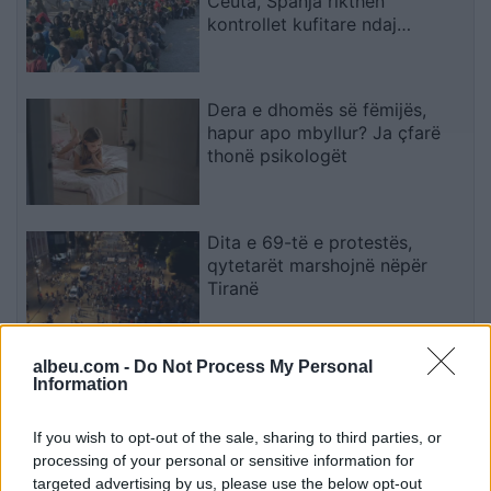
Ceuta, Spanja rikthen
kontrollet kufitare ndaj
udhëtarëve nga Italia
Dera e dhomës së fëmijës,
hapur apo mbyllur? Ja çfarë
thonë psikologët
Dita e 69-të e protestës,
qytetarët marshojnë nëpër
Tiranë
albeu.com -
Do Not Process My Personal
Goditjet ruse me dronë dhe
Information
bomba në Ukrainë lënë dy të
vdekur dhe gjashtë të plagosur
If you wish to opt-out of the sale, sharing to third parties, or
processing of your personal or sensitive information for
targeted advertising by us, please use the below opt-out