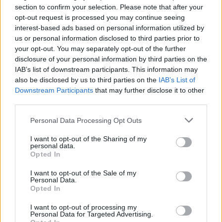
section to confirm your selection. Please note that after your
opt-out request is processed you may continue seeing
interest-based ads based on personal information utilized by
us or personal information disclosed to third parties prior to
your opt-out. You may separately opt-out of the further
disclosure of your personal information by third parties on the
IAB’s list of downstream participants. This information may
also be disclosed by us to third parties on the
IAB’s List of
Downstream Participants
that may further disclose it to other
third parties.
Personal Data Processing Opt Outs
I want to opt-out of the Sharing of my
personal data.
Opted In
I want to opt-out of the Sale of my
Personal Data.
Esim for Global
|
Esim for Europe
|
Esim for Caribbean
Opted In
|
Esim for USA
|
Esim for Italy
|
Esim for Spain
|
Esim
I want to opt-out of processing my
for Turkey
|
Esim for Germany
|
Esim for Greece
|
Esim
Personal Data for Targeted Advertising.