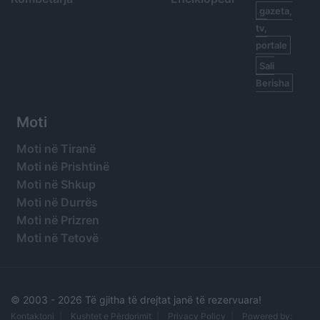
gazeta,
tv,
portale
Sali
Berisha
Moti
Moti në Tiranë
Moti në Prishtinë
Moti në Shkup
Moti në Durrës
Moti në Prizren
Moti në Tetovë
© 2003 -
2026 Të gjitha të drejtat janë të rezervuara!
Kontaktoni
Kushtet e Përdorimit
Privacy Policy
Powered by: