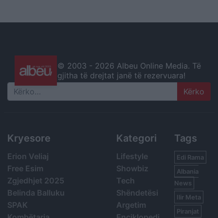
© 2003 -
2026 Albeu Online Media. Të
gjitha të drejtat janë të rezervuara!
Search
Kryesore
Kategori
Tags
Erion Veliaj
Lifestyle
Edi Rama
Free Esim
Showbiz
Albania
Zgjedhjet 2025
Tech
News
Belinda Balluku
Shëndetësi
Ilir Meta
SPAK
Argetim
Piranjat
Kombëtarja
Enciklopedi