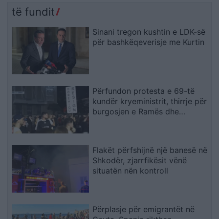
të fundit
Sinani tregon kushtin e LDK-së
për bashkëqeverisje me Kurtin
Përfundon protesta e 69-të
kundër kryeministrit, thirrje për
burgosjen e Ramës dhe
Berishës: “Nesër do të jemi më
shumë, nuk ndalemi”
Flakët përfshijnë një banesë në
Shkodër, zjarrfikësit vënë
situatën nën kontroll
Përplasje për emigrantët në