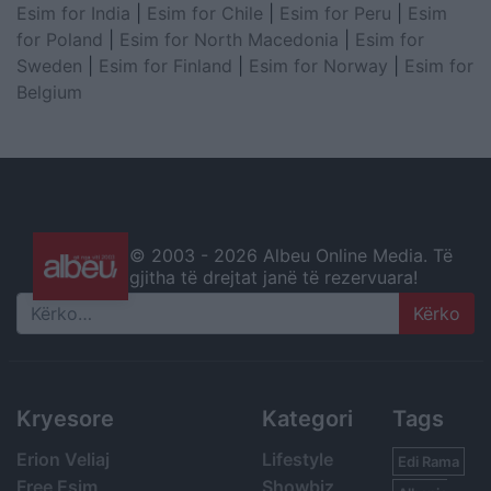
Esim for India
|
Esim for Chile
|
Esim for Peru
|
Esim
for Poland
|
Esim for North Macedonia
|
Esim for
Sweden
|
Esim for Finland
|
Esim for Norway
|
Esim for
Belgium
© 2003 -
2026 Albeu Online Media. Të
gjitha të drejtat janë të rezervuara!
Search
Kryesore
Kategori
Tags
Erion Veliaj
Lifestyle
Edi Rama
Free Esim
Showbiz