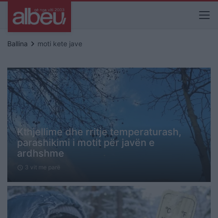
keyboard_arrow_right
Ballina
moti kete jave
Kthjellime dhe rritje temperaturash,
parashikimi i motit për javën e
ardhshme
3 vit me parë
schedule