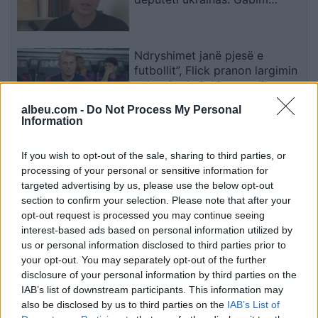
diplomatik, Ukraina duhet ta
njohë
Ndryshimet janë pjesë e
futbollit”, Flick pranon largimin
e Araujo drejt Liverpoolit
albeu.com -
Do Not Process My Personal
Information
Nënë e 14 fëmijëve rrëfen
vështirësinë kryesore të
If you wish to opt-out of the sale, sharing to third parties, or
familjes: Si organizohet
processing of your personal or sensitive information for
transporti
targeted advertising by us, please use the below opt-out
section to confirm your selection. Please note that after your
opt-out request is processed you may continue seeing
Vihet nën kontroll zjarri në
interest-based ads based on personal information utilized by
Cërrik, digjen 2 hektarë tokë
us or personal information disclosed to third parties prior to
dhe rreth 250 rrënjë ullinj
your opt-out. You may separately opt-out of the further
disclosure of your personal information by third parties on the
IAB’s list of downstream participants. This information may
also be disclosed by us to third parties on the
IAB’s List of
Përfundon protesta e 71-të