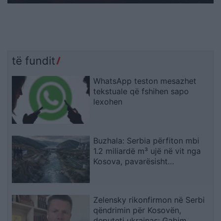
të fundit
WhatsApp teston mesazhet
tekstuale që fshihen sapo
lexohen
Buzhala: Serbia përfiton mbi
1.2 miliardë m³ ujë në vit nga
Kosova, pavarësisht
kërcënimeve për Ibërin
Zelensky rikonfirmon në Serbi
qëndrimin për Kosovën,
deputeti ukrainas: Gabim