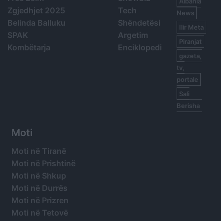
Albania
Zgjedhjet 2025
Tech
News
Belinda Balluku
Shëndetësi
Ilir Meta
SPAK
Argetim
Piranjat
Kombëtarja
Enciklopedi
gazeta,
tv,
portale
Sali
Berisha
Moti
Moti në Tiranë
Moti në Prishtinë
Moti në Shkup
Moti në Durrës
Moti në Prizren
Moti në Tetovë