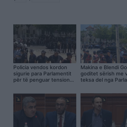
Policia vendos kordon
Makina e Blendi G
sigurie para Parlamentit
goditet sërish me 
për të penguar tensionet
teksa del nga Parl
mes protestuesve dhe
(VIDEO)
deputetëve