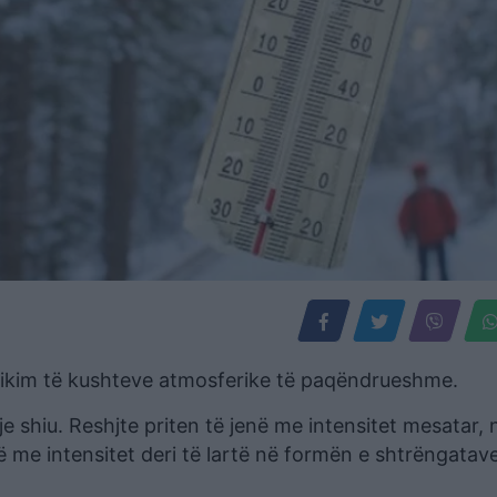
ndikim të kushteve atmosferike të paqëndrueshme.
e shiu. Reshjte priten të jenë me intensitet mesatar,
në me intensitet deri të lartë në formën e shtrëngatav