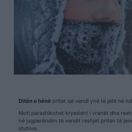
Ditën e hënë
pritet që vendi ynë të jetë në 
Moti parashikohet kryesisht i vranët dhe reshj
në jugperëndim të vendit reshjet priten të je
stuhive.