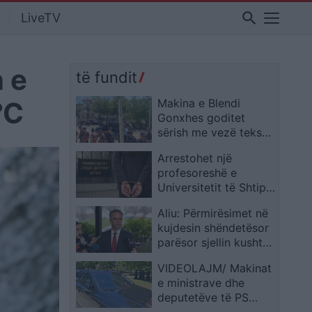
search
LiveTV
n e
të fundit
°C
Makina e Blendi
Gonxhes goditet
sërish me vezë teksa
del nga Parlamenti
Arrestohet një
(VIDEO)
profesoreshë e
Universitetit të Shtipit,
dyshohet se i kërkoi
Aliu: Përmirësimet në
studentit 300 euro
kujdesin shëndetësor
për kalimin e provimit
parësor sjellin kushte
më të mira për
VIDEOLAJM/ Makinat
pacientët dhe
e ministrave dhe
personelin mjekësor
deputetëve të PS
kthehen në ‘tabelë