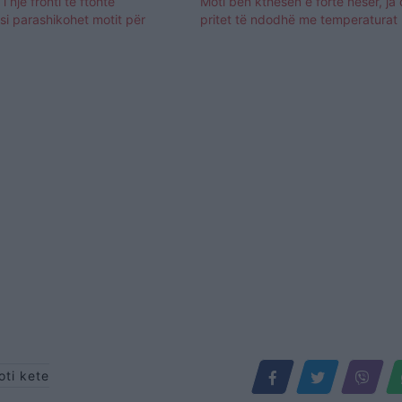
 i një fronti të ftohtë
Moti bën kthesën e fortë nesër, ja 
 si parashikohet motit për
pritet të ndodhë me temperaturat
oti kete