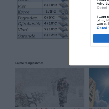
I want 
Advertis
Opted 
I want t
of my P
was col
Opted 
Lajme të ngjashme: