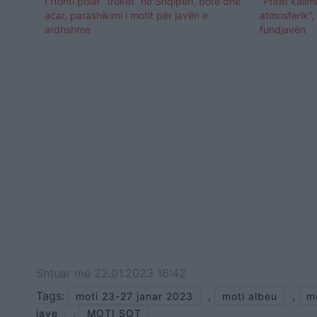
I ftohti polar “troket” në Shqipëri, borë dhe
“Pritet kalimi
acar, parashikimi i motit për javën e
atmosferik”,
ardhshme
fundjavën
Shtuar
më
22.01.2023 16:42
Tags:
,
,
moti 23-27 janar 2023
moti albeu
m
,
jave
MOTI SOT