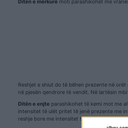
Ditën e mërkurë
moti parashikohet me vranës
Reshjet e shiut do të bëhen prezente në orët e
në pjesën qendrore të vendit. Në lartësin mbi
Ditën e enjte
parashikohet të kemi mot me alt
intensitet të ulët pritet të jenë prezente me int
reshje bore me intensitet të ulët.
albeu.com