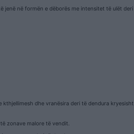
të jenë në formën e dëborës me intensitet të ulët deri
kthjellimesh dhe vranësira deri të dendura kryesisht
atë zonave malore të vendit.