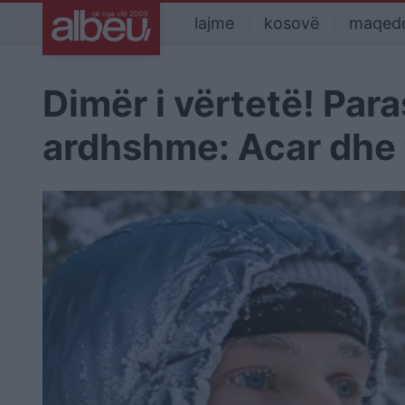
lajme
kosovë
maqed
Dimër i vërtetë! Para
ardhshme: Acar dhe 