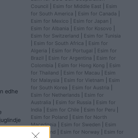
Council
|
Esim for Middle East
|
Esim
for South America
|
Esim for Canada
|
Esim for Mexico
|
Esim for Japan
|
Esim for Albania
|
Esim for Kosovo
|
Esim for Switzerland
|
Esim for Tunisia
|
Esim for South Africa
|
Esim for
Algeria
|
Esim for Portugal
|
Esim for
Brazil
|
Esim for Argentina
|
Esim for
Colombia
|
Esim for Hong Kong
|
Esim
for Thailand
|
Esim for Macau
|
Esim
for Malaysia
|
Esim for Vietnam
|
Esim
for South Korea
|
Esim for Austria
|
en edhe
Esim for Netherlands
|
Esim for
Australia
|
Esim for Russia
|
Esim for
India
|
Esim for Chile
|
Esim for Peru
|
e
Esim for Poland
|
Esim for North
juglindje
Macedonia
|
Esim for Sweden
|
Esim
for Finland
|
Esim for Norway
|
Esim for