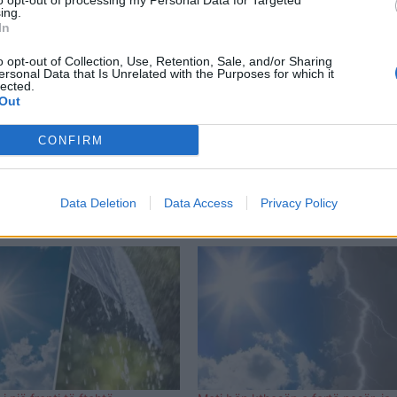
to opt-out of processing my Personal Data for Targeted
ing.
In
o opt-out of Collection, Use, Retention, Sale, and/or Sharing
ersonal Data that Is Unrelated with the Purposes for which it
lected.
Out
CONFIRM
Data Deletion
Data Access
Privacy Policy