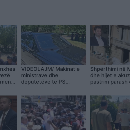
onxhes
VIDEOLAJM/ Makinat e
Shpërthimi në 
vezë
ministrave dhe
dhe hijet e aku
amenti
deputetëve të PS
pastrim parash 
kthehen në ‘tabelë qitje”,
ndryshim shtetë
protestuesit i godasin me
është Vadim Er
vezë dhe bidona uji!
oligarku ukraina
plagosur