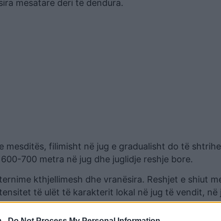
ira mesatare deri të dendura.
 mesditës, filimisht në jug e gradualisht do të shtrih
 600-700 metra në jug dhe juglidje reshje bore.
ernime kthjellimesh dhe vranësira. Reshjet e shiut m
ensitet të ulët të karakterit lokal në jug të vendit, në 
 -
Do Not Process My Personal Information