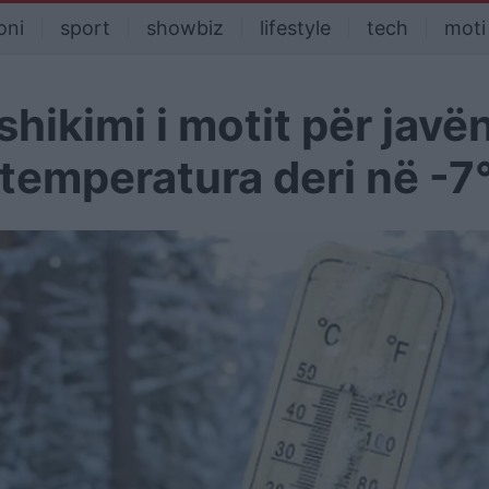
oni
sport
showbiz
lifestyle
tech
moti
shikimi i motit për javë
temperatura deri në -7