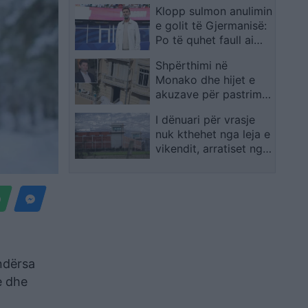
Klopp sulmon anulimin
qitje”, protestuesit i
e golit të Gjermanisë:
godasin me vezë dhe
Po të quhet faull ai
bidona uji!
rast, Arsenali s’do të
Shpërthimi në
shpallej kampion në
Monako dhe hijet e
Angli
akuzave për pastrim
parash e ndryshim
I dënuari për vrasje
shtetësie, kush është
nuk kthehet nga leja e
Vadim Ermolaev,
vikendit, arratiset nga
oligarku ukrainas i
burgu i Dubravës
plagosur
 ndërsa
e dhe