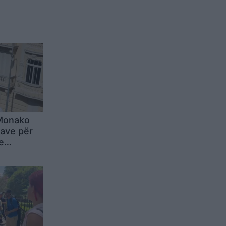
Monako
zave për
e
sie, kush
molaev,
s i