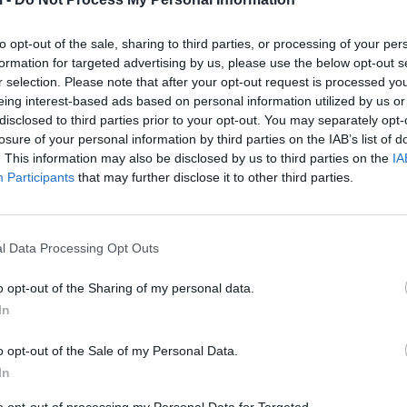
me kthjellimesh dhe vranësira. Në zonat malore të ven
to opt-out of the sale, sharing to third parties, or processing of your per
formation for targeted advertising by us, please use the below opt-out s
esjavë e më pas kthen nga verilindja me shpejtësi mesa
r selection. Please note that after your opt-out request is processed y
15m/s.
eing interest-based ads based on personal information utilized by us or
disclosed to third parties prior to your opt-out. You may separately opt-
losure of your personal information by third parties on the IAB’s list of
. This information may also be disclosed by us to third parties on the
IA
Participants
that may further disclose it to other third parties.
l Data Processing Opt Outs
o opt-out of the Sharing of my personal data.
In
o opt-out of the Sale of my Personal Data.
In