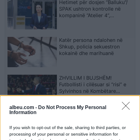
Hetimet për dosjen “Balluku”/
SPAK ushtron kontrolle në
kompaninë “Atelier 4”,
sekuestrohet projekti i
arredimit të vilës luksoze
Katër persona ndalohen në
Shkup, policia sekuestron
kokainë dhe marihuanë
ZHVILLIM I BUJSHËM!
Futbollisti i cilësuar si “risi” e
Sylvinhos në Kombëtare
ndërpret kontratën me klubin,
zbulohet arsyeja
albeu.com -
Do Not Process My Personal
Information
Vrasja e katër studentëve në
Idaho që tronditi SHBA-në
If you wish to opt-out of the sale, sharing to third parties, or
rikthehet në qendër të
processing of your personal or sensitive information for
vëmendjes