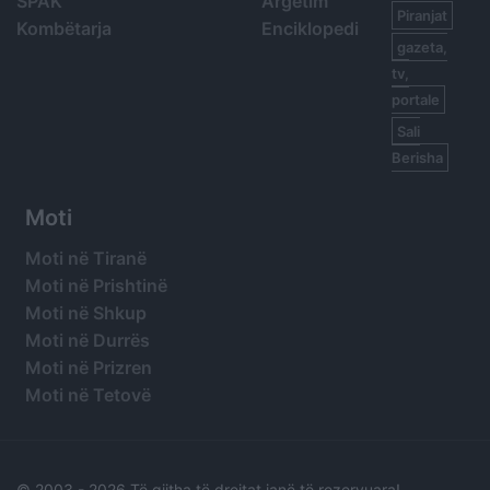
SPAK
Argetim
Piranjat
Kombëtarja
Enciklopedi
gazeta,
tv,
portale
Sali
Berisha
Moti
Moti në Tiranë
Moti në Prishtinë
Moti në Shkup
Moti në Durrës
Moti në Prizren
Moti në Tetovë
© 2003 -
2026 Të gjitha të drejtat janë të rezervuara!