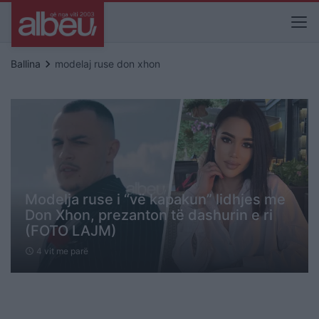
keyboard_arrow_right
Ballina
modelaj ruse don xhon
Modelja ruse i “vë kapakun” lidhjes me
Don Xhon, prezanton të dashurin e ri
(FOTO LAJM)
4 vit me parë
schedule