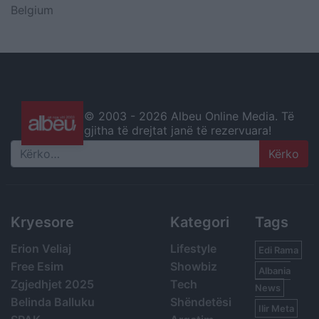
Belgium
© 2003 -
2026 Albeu Online Media. Të
gjitha të drejtat janë të rezervuara!
Search
Kryesore
Kategori
Tags
Erion Veliaj
Lifestyle
Edi Rama
Free Esim
Showbiz
Albania
Zgjedhjet 2025
Tech
News
Belinda Balluku
Shëndetësi
Ilir Meta