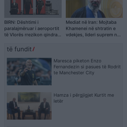
BIRN: Dështimi i
Mediat në Iran: Mojtaba
paralajmëruar i aeroportit
Khamenei në shtratin e
të Vlorës rrezikon qindra
vdekjes, lideri suprem në
milionë euro në arbitrazh
gjendje të rëndë
shëndetësore
të fundit
Maresca piketon Enzo
Fernandezin si pasues të Rodrit
te Manchester City
Hamza i përgjigjet Kurtit me
letër