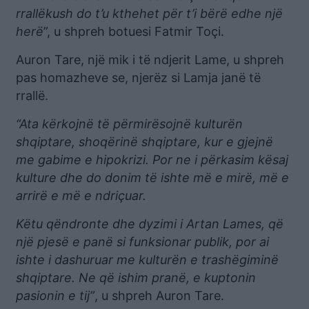
rrallëkush do t’u kthehet për t’i bërë edhe një
herë
”, u shpreh botuesi Fatmir Toçi.
Auron Tare, një mik i të ndjerit Lame, u shpreh
pas homazheve se, njerëz si Lamja janë të
rrallë.
“Ata kërkojnë të përmirësojnë kulturën
shqiptare, shoqërinë shqiptare, kur e gjejnë
me gabime e hipokrizi. Por ne i përkasim kësaj
kulture dhe do donim të ishte më e mirë, më e
arrirë e më e ndriçuar.
Këtu qëndronte dhe dyzimi i Artan Lames, që
një pjesë e panë si funksionar publik, por ai
ishte i dashuruar me kulturën e trashëgiminë
shqiptare. Ne që ishim pranë, e kuptonin
pasionin e tij”
, u shpreh Auron Tare.