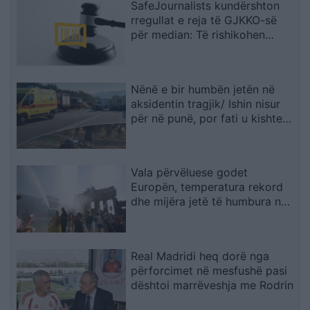
SafeJournalists kundërshton
rregullat e reja të GJKKO-së
për median: Të rishikohen
kufizimet ndaj gazetarëve dhe
informimit publik
Nënë e bir humbën jetën në
aksidentin tragjik/ Ishin nisur
për në punë, por fati u kishte
rezervuar udhëtimin e fundit
(FOTO)
Vala përvëluese godet
Europën, temperatura rekord
dhe mijëra jetë të humbura nga
nxehtësia
Real Madridi heq dorë nga
përforcimet në mesfushë pasi
dështoi marrëveshja me Rodrin