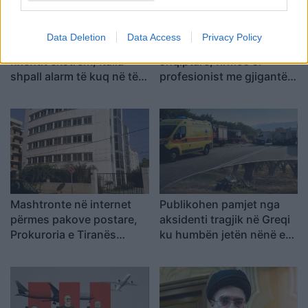
Data Deletion
Data Access
Privacy Policy
Europa nën pushtetin e të
E ardhmja e Kombëtares
nxehtit ekstrem, Italia
shqiptare, firmos si
shpall alarm të kuq në të
profesionist me gjigantët
gjitha qytetet kryesore!
e Premier Ligë: “Djall” i
Austria dhe Sllovakia,
goditjeve të dënimit
temperatura rekord
Mashtronte në internet
Publikohen pamjet nga
përmes pakove postare,
aksidenti tragjik në Greqi
Prokuroria e Tiranës
ku humbën jetën nënë e
dërgon për gjykim
bir nga Shqipëria, dy
nigerianin
makinat u përplasën kokë
më kokë (VIDEO)