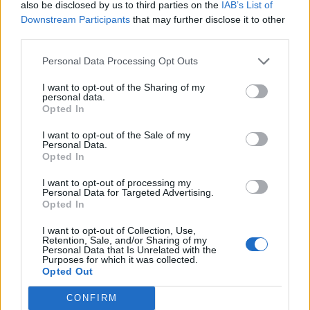
also be disclosed by us to third parties on the
IAB’s List of
Downstream Participants
that may further disclose it to other
third parties.
Personal Data Processing Opt Outs
I want to opt-out of the Sharing of my
personal data.
Opted In
I want to opt-out of the Sale of my
Personal Data.
Opted In
I want to opt-out of processing my
Personal Data for Targeted Advertising.
SafeJournalists
Nënë e bir humbën jetën
Opted In
kundërshton rregullat e
në aksidentin tragjik/
reja të GJKKO-së për
Ishin nisur për në punë,
I want to opt-out of Collection, Use,
Retention, Sale, and/or Sharing of my
median: Të rishikohen
por fati u kishte rezervuar
Personal Data that Is Unrelated with the
kufizimet ndaj gazetarëve
udhëtimin e fundit (FOTO)
Purposes for which it was collected.
Opted Out
dhe informimit publik
CONFIRM