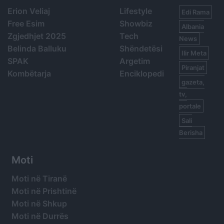
Erion Veliaj
Lifestyle
Edi Rama
Free Esim
Showbiz
Albania
Zgjedhjet 2025
Tech
News
Belinda Balluku
Shëndetësi
Ilir Meta
SPAK
Argetim
Piranjat
Kombëtarja
Enciklopedi
gazeta,
tv,
portale
Sali
Berisha
Moti
Moti në Tiranë
Moti në Prishtinë
Moti në Shkup
Moti në Durrës