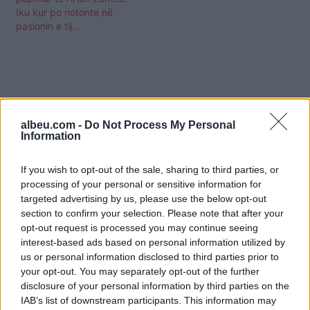
Iku kur po notonte në
pasionin e tij…
albeu.com -
Do Not Process My Personal
Information
If you wish to opt-out of the sale, sharing to third parties, or
processing of your personal or sensitive information for
targeted advertising by us, please use the below opt-out
section to confirm your selection. Please note that after your
opt-out request is processed you may continue seeing
interest-based ads based on personal information utilized by
us or personal information disclosed to third parties prior to
Shtuar
më
27.05.2025 12:07
your opt-out. You may separately opt-out of the further
disclosure of your personal information by third parties on the
Tags:
,
,
,
Artan Lames
homazhe
kolege
IAB’s list of downstream participants. This information may
,
miq
në nderim