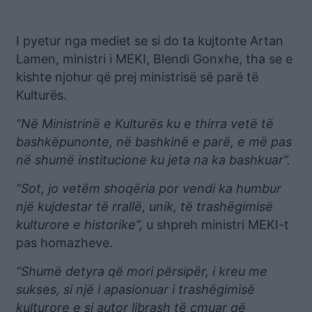
I pyetur nga mediet se si do ta kujtonte Artan
Lamen, ministri i MEKI, Blendi Gonxhe, tha se e
kishte njohur që prej ministrisë së parë të
Kulturës.
“Në Ministrinë e Kulturës ku e thirra vetë të
bashkëpunonte, në bashkinë e parë, e më pas
në shumë institucione ku jeta na ka bashkuar”.
“Sot, jo vetëm shoqëria por vendi ka humbur
një kujdestar të rrallë, unik, të trashëgimisë
kulturore e historike”,
u shpreh ministri MEKI-t
pas homazheve.
“Shumë detyra që mori përsipër, i kreu me
sukses, si një i apasionuar i trashëgimisë
kulturore e si autor librash të çmuar që