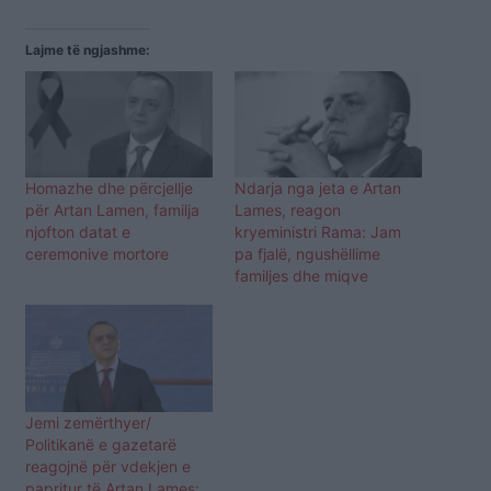
Lajme të ngjashme:
Homazhe dhe përcjellje
Ndarja nga jeta e Artan
për Artan Lamen, familja
Lames, reagon
njofton datat e
kryeministri Rama: Jam
ceremonive mortore
pa fjalë, ngushëllime
familjes dhe miqve
Jemi zemërthyer/
Politikanë e gazetarë
reagojnë për vdekjen e
papritur të Artan Lames: