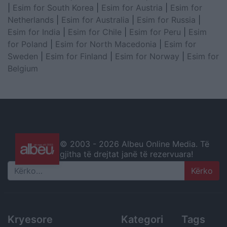
|
Esim for South Korea
|
Esim for Austria
|
Esim for
Netherlands
|
Esim for Australia
|
Esim for Russia
|
Esim for India
|
Esim for Chile
|
Esim for Peru
|
Esim
for Poland
|
Esim for North Macedonia
|
Esim for
Sweden
|
Esim for Finland
|
Esim for Norway
|
Esim for
Belgium
© 2003 -
2026 Albeu Online Media. Të
gjitha të drejtat janë të rezervuara!
Search
Kryesore
Kategori
Tags