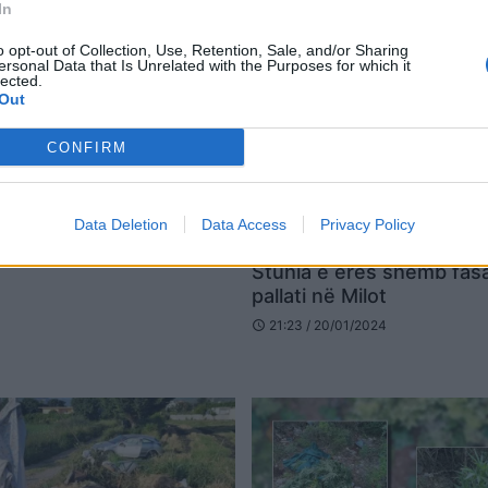
In
o opt-out of Collection, Use, Retention, Sale, and/or Sharing
ersonal Data that Is Unrelated with the Purposes for which it
lected.
Out
CONFIRM
Data Deletion
Data Access
Privacy Policy
Stuhia e erës shemb fas
pallati në Milot
21:23 / 20/01/2024
schedule