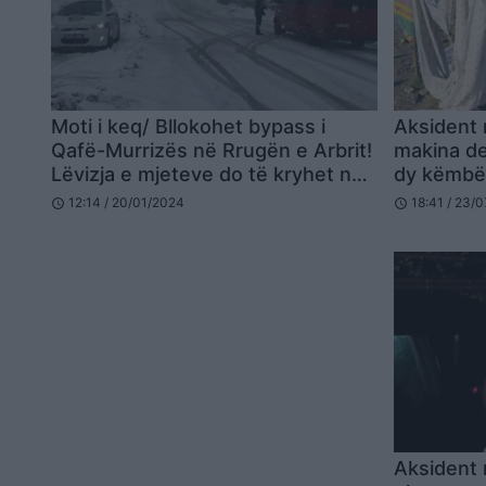
Moti i keq/ Bllokohet bypass i
Aksident 
Qafë-Murrizës në Rrugën e Arbrit!
makina de
Lëvizja e mjeteve do të kryhet nga
dy këmbë
aksi i vjetër! Përmbyset kamioni
12:14 / 20/01/2024
18:41 / 23/
schedule
schedule
nga era në Milot
Aksident 