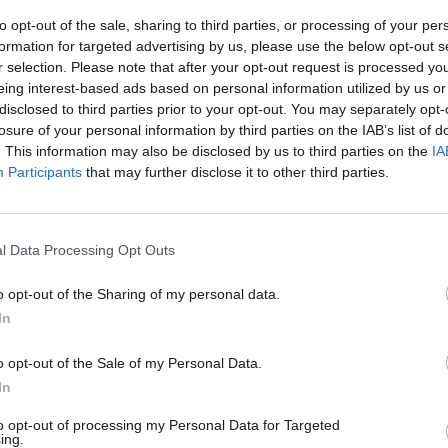
to opt-out of the sale, sharing to third parties, or processing of your per
formation for targeted advertising by us, please use the below opt-out s
Fluks i lartë automjetesh
r selection. Please note that after your opt-out request is processed y
policia ndërhyn për të le
eing interest-based ads based on personal information utilized by us or
disclosed to third parties prior to your opt-out. You may separately opt-
lëvizjen
losure of your personal information by third parties on the IAB’s list of
18:29 / 02/01/2025
schedule
. This information may also be disclosed by us to third parties on the
IA
Participants
that may further disclose it to other third parties.
l Data Processing Opt Outs
o opt-out of the Sharing of my personal data.
In
o opt-out of the Sale of my Personal Data.
i pesëfishtë në Milot,
Aksident në Milot/ Makin
In
njëri nga shoferët
rruga, lëndohen dy të rin
to opt-out of processing my Personal Data for Targeted
10/2024
08:30 / 08/07/2024
schedule
ing.