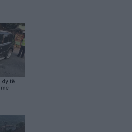
 dy të
n me