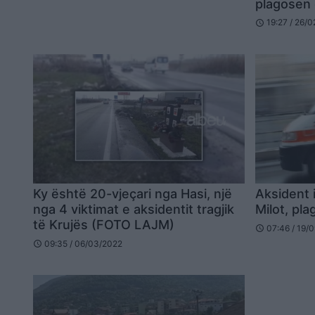
plagosen
19:27 / 26/
schedule
Ky është 20-vjeçari nga Hasi, një
Aksident 
nga 4 viktimat e aksidentit tragjik
Milot, pl
të Krujës (FOTO LAJM)
07:46 / 19/
schedule
09:35 / 06/03/2022
schedule