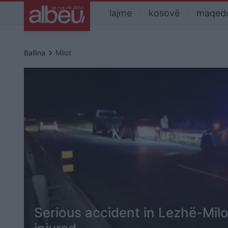
lajme
kosovë
maqed
keyboard_arrow_right
Ballina
Milot
Serious accident in Lezhë-Milo