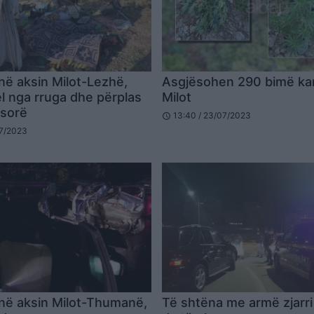
në aksin Milot-Lezhë,
Asgjësohen 290 bimë ka
l nga rruga dhe përplas
Milot
sorë
13:40 / 23/07/2023
schedule
07/2023
në aksin Milot-Thumanë,
Të shtëna me armë zjarri 