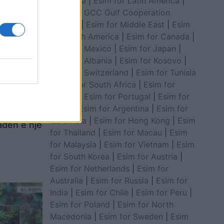
for Africa
|
Esim for Latin America
|
Esim for GCC Gulf Cooperation
Council
|
Esim for Middle East
|
Esim
for South America
|
Esim for Canada
|
Esim for Mexico
|
Esim for Japan
|
Esim for Albania
|
Esim for Kosovo
|
Esim for Switzerland
|
Esim for Tunisia
|
Esim for South Africa
|
Esim for
Algeria
|
Esim for Portugal
|
Esim for
Brazil
|
Esim for Argentina
|
Esim for
Colombia
|
Esim for Hong Kong
|
Esim
adën e një
for Thailand
|
Esim for Macau
|
Esim
for Malaysia
|
Esim for Vietnam
|
Esim
for South Korea
|
Esim for Austria
|
Esim for Netherlands
|
Esim for
Australia
|
Esim for Russia
|
Esim for
India
|
Esim for Chile
|
Esim for Peru
|
Esim for Poland
|
Esim for North
Macedonia
|
Esim for Sweden
|
Esim