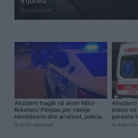
injured
2 javë me parë
schedule
Aksident tragjik në aksin Milot-
Aksidenti
Rrëshen/ Përplas për vdekje
shkon në 
këmbësorin dhe arratiset, policia:
persona t
Shoferi ende i pa identifikuar
23:53 / 18/04/2026
16:24 / 17/
schedule
schedule