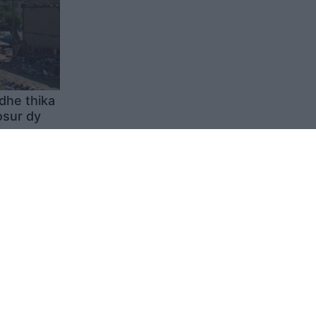
dhe thika
osur dy