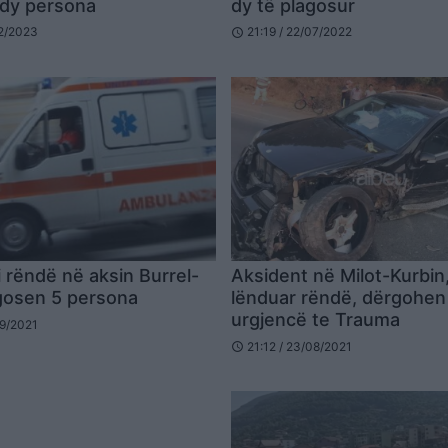
 dy persona
dy të plagosur
02/2023
21:19 / 22/07/2022
schedule
i rëndë në aksin Burrel-
Aksident në Milot-Kurbin,
agosen 5 persona
lënduar rëndë, dërgohe
urgjencë te Trauma
09/2021
21:12 / 23/08/2021
schedule