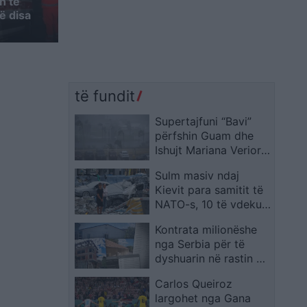
n të
ë disa
të fundit
Supertajfuni “Bavi”
përfshin Guam dhe
Ishujt Mariana Veriore,
SHBA paralajmëron
Sulm masiv ndaj
për dallgë deri në 11
Kievit para samitit të
metra dhe dëme
NATO-s, 10 të vdekur
katastrofike
dhe dhjetëra të
Kontrata milionëshe
plagosur
nga Serbia për të
dyshuarin në rastin e
Banjskës
Carlos Queiroz
largohet nga Gana