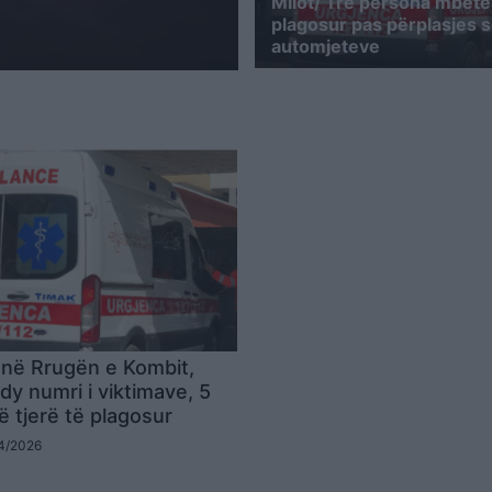
Milot/ Tre persona mbete
plagosur pas përplasjes s
automjeteve
 në Rrugën e Kombit,
dy numri i viktimave, 5
ë tjerë të plagosur
04/2026