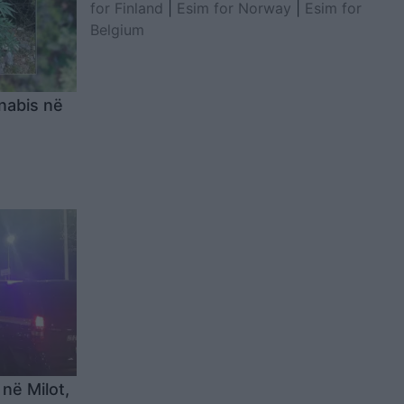
for Finland
|
Esim for Norway
|
Esim for
Belgium
nabis në
në Milot,