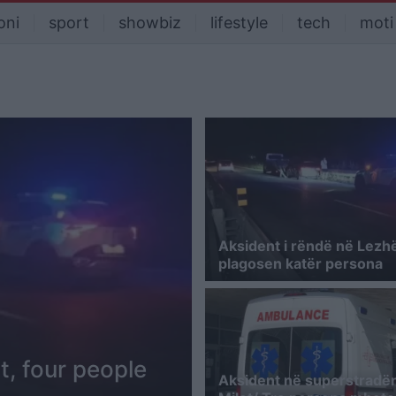
oni
sport
showbiz
lifestyle
tech
moti
Aksident i rëndë në Lezhë
plagosen katër persona
t, four people
Aksident në superstradë