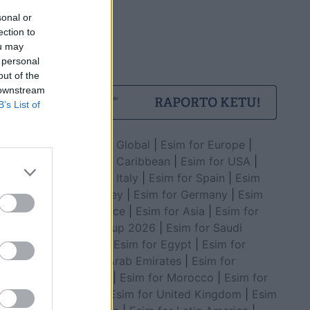
sonal or
ection to
 në Milot,
ou may
htësuar
 personal
out of the
 downstream
B’s List of
Esim for Global
|
Esim for Europe
|
Esim for Caribbean
|
Esim for USA
|
Esim for Italy
|
Esim for Spain
|
Esim
for Turkey
|
Esim for Germany
|
Esim
for Greece
|
Esim for Asia
|
Esim for
World Cup 2026
|
Esim for Saudi
Arabia
|
Esim for Egypt
|
Esim for
United Arab Emirates
|
Esim for
a del nga
Balkans
|
Esim for Morocco
|
Esim for
j
China
|
Esim for United Kingdom
|
Esim