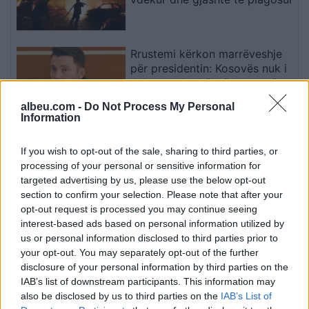
Rrustemi kërkon marrëveshje
për presidentin: Kosovës nuk i
duhet spektakël në mesnatë
albeu.com -
Do Not Process My Personal
Information
Kakavijë, kolona e automjeteve
shtrihet për 5 km në territorin
If you wish to opt-out of the sale, sharing to third parties, or
grek
processing of your personal or sensitive information for
targeted advertising by us, please use the below opt-out
section to confirm your selection. Please note that after your
opt-out request is processed you may continue seeing
Lushaku-Sadriu i bën thirrje
interest-based ads based on personal information utilized by
LVV-së: Ta konstituojmë sonte
us or personal information disclosed to third parties prior to
Kuvendin
your opt-out. You may separately opt-out of the further
disclosure of your personal information by third parties on the
IAB’s list of downstream participants. This information may
also be disclosed by us to third parties on the
IAB’s List of
Kadrijaj: Seanca e