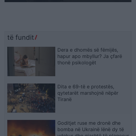
të fundit
Dera e dhomës së fëmijës,
hapur apo mbyllur? Ja çfarë
thonë psikologët
Dita e 69-të e protestës,
qytetarët marshojnë nëpër
Tiranë
Goditjet ruse me dronë dhe
bomba në Ukrainë lënë dy të
vdekur dhe gjashtë të plagosur