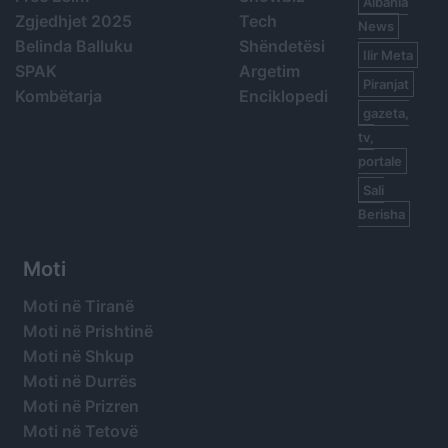
Albania
Zgjedhjet 2025
Tech
News
Belinda Balluku
Shëndetësi
Ilir Meta
SPAK
Argetim
Piranjat
Kombëtarja
Enciklopedi
gazeta,
tv,
portale
Sali
Berisha
Moti
Moti në Tiranë
Moti në Prishtinë
Moti në Shkup
Moti në Durrës
Moti në Prizren
Moti në Tetovë