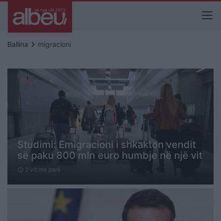
keyboard_arrow_right
Ballina
migracioni
Studimi: Emigracioni i shkakton vendit
së paku 800 mln euro humbje në një vit
2 vit me parë
schedule