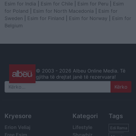
Esim for India
|
Esim for Chile
|
Esim for Peru
|
Esim
for Poland
|
Esim for North Macedonia
|
Esim for
Sweden
|
Esim for Finland
|
Esim for Norway
|
Esim for
Belgium
© 2003 -
2026 Albeu Online Media. Të
gjitha të drejtat janë të rezervuara!
Search
Kryesore
Kategori
Tags
Erion Veliaj
Lifestyle
Edi Rama
Free Esim
Showbiz