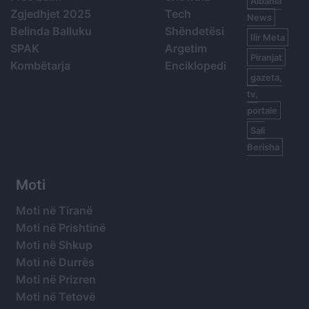
Albania
Zgjedhjet 2025
Tech
News
Belinda Balluku
Shëndetësi
Ilir Meta
SPAK
Argetim
Piranjat
Kombëtarja
Enciklopedi
gazeta,
tv,
portale
Sali
Berisha
Moti
Moti në Tiranë
Moti në Prishtinë
Moti në Shkup
Moti në Durrës
Moti në Prizren
Moti në Tetovë