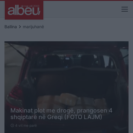
keyboard_arrow_right
Ballina
marijuhanë
Makinat plot me drogë, prangosen 4
shqiptarë në Greqi (FOTO LAJM)
4 vit me parë
schedule