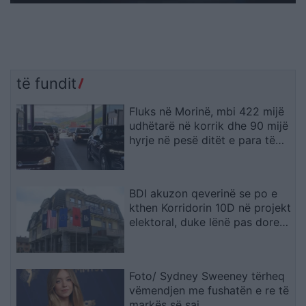
të fundit
Fluks në Morinë, mbi 422 mijë
udhëtarë në korrik dhe 90 mijë
hyrje në pesë ditët e para të
gushtit
BDI akuzon qeverinë se po e
kthen Korridorin 10D në projekt
elektoral, duke lënë pas dore
Korridorin 8
Foto/ Sydney Sweeney tërheq
vëmendjen me fushatën e re të
markës së saj