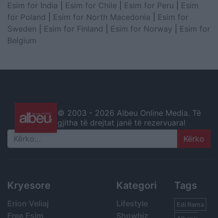
Esim for India
|
Esim for Chile
|
Esim for Peru
|
Esim
for Poland
|
Esim for North Macedonia
|
Esim for
Sweden
|
Esim for Finland
|
Esim for Norway
|
Esim for
Belgium
© 2003 -
2026 Albeu Online Media. Të
gjitha të drejtat janë të rezervuara!
Search
Kryesore
Kategori
Tags
Erion Veliaj
Lifestyle
Edi Rama
Free Esim
Showbiz