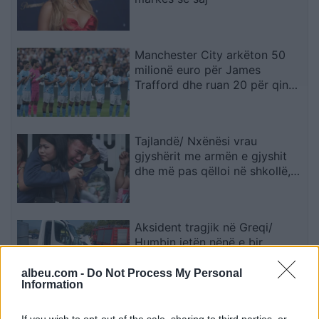
Manchester City arkëton 50
milionë euro për James
Trafford dhe ruan 20 për qind
të kartonit
Tajlandë/ Nxënësi vrau
gjyshërit me armën e gjyshit
dhe më pas qëlloi në shkollë,
pesë mësues të vdekur
Aksident tragjik në Greqi/
Humbin jetën nënë e bir,
viktimat nga Shqipëria
albeu.com -
Do Not Process My Personal
Information
Vigenin: Maqedonia e Veriut
If you wish to opt-out of the sale, sharing to third parties, or