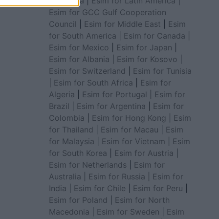
for Africa
|
Esim for Latin America
|
Esim for GCC Gulf Cooperation
Council
|
Esim for Middle East
|
Esim
for South America
|
Esim for Canada
|
Esim for Mexico
|
Esim for Japan
|
Esim for Albania
|
Esim for Kosovo
|
Esim for Switzerland
|
Esim for Tunisia
|
Esim for South Africa
|
Esim for
Algeria
|
Esim for Portugal
|
Esim for
Brazil
|
Esim for Argentina
|
Esim for
Colombia
|
Esim for Hong Kong
|
Esim
for Thailand
|
Esim for Macau
|
Esim
for Malaysia
|
Esim for Vietnam
|
Esim
for South Korea
|
Esim for Austria
|
Esim for Netherlands
|
Esim for
Australia
|
Esim for Russia
|
Esim for
India
|
Esim for Chile
|
Esim for Peru
|
Esim for Poland
|
Esim for North
Macedonia
|
Esim for Sweden
|
Esim