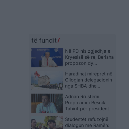
të fundit
Në PD nis zgjedhja e
Kryesisë së re, Berisha
propozon dy
kandidate për
Haradinaj mirëpret në
drejtimin e Këshillit
Gllogjan delegacionin
Kombëtar dhe
nga SHBA dhe
deputetët spikasin në
vlerëson me medalje
garë
Adnan Rrustemi:
Daniel Serwer e Mario
Propozimi i Besnik
Marquez
Tahirit për president
konsensual do ta
Studentët refuzojnë
kishte shmangur
dialogun me Ramën:
krizën