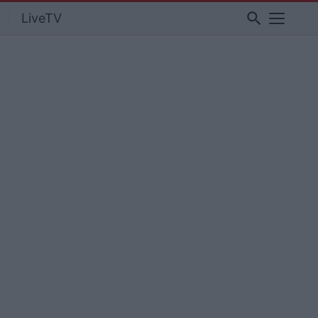
search
LiveTV