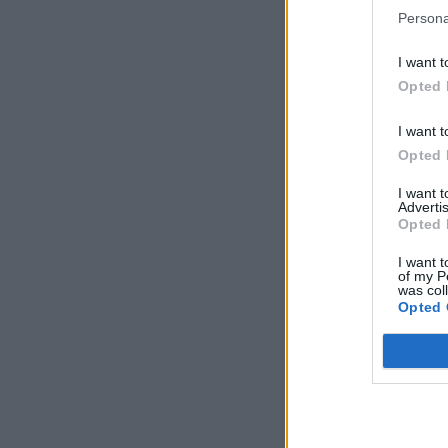
Persona
I want t
Opted 
I want t
Opted 
I want 
Advertis
Opted 
I want t
of my P
was col
Opted 