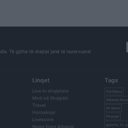
a. Të gjitha të drejtat janë të rezervuara!
Linqet
Tags
Live tv shqiptare
Edi Rama
Moti në Shqipëri
Albania New
Travel
Ilir Meta
Horoskopi
Piranjat
Livescore
gazeta, tv, p
News from Albania