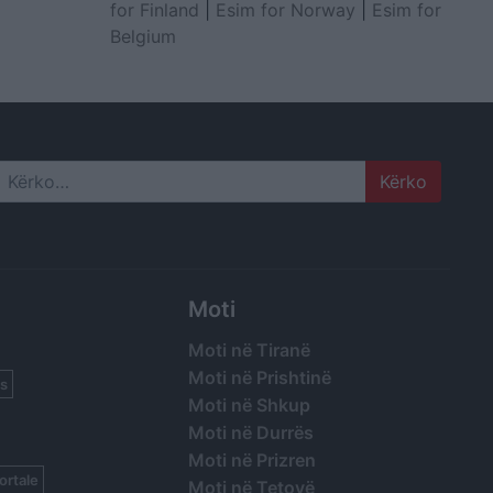
for Finland
|
Esim for Norway
|
Esim for
Belgium
Search
Moti
Moti në Tiranë
Moti në Prishtinë
s
Moti në Shkup
Moti në Durrës
Moti në Prizren
ortale
Moti në Tetovë