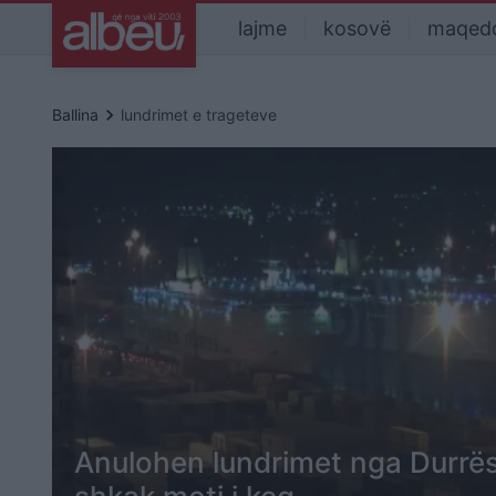
lajme
kosovë
maqed
keyboard_arrow_right
Ballina
lundrimet e trageteve
Anulohen lundrimet nga Durrësi 