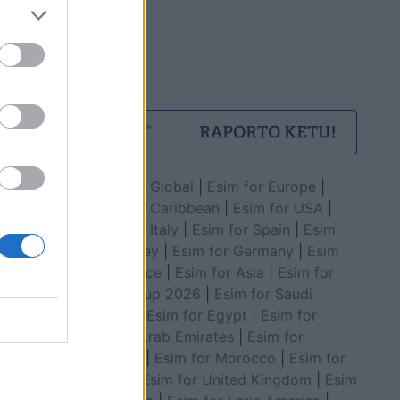
Esim for Global
|
Esim for Europe
|
Esim for Caribbean
|
Esim for USA
|
Esim for Italy
|
Esim for Spain
|
Esim
for Turkey
|
Esim for Germany
|
Esim
for Greece
|
Esim for Asia
|
Esim for
World Cup 2026
|
Esim for Saudi
Arabia
|
Esim for Egypt
|
Esim for
United Arab Emirates
|
Esim for
Balkans
|
Esim for Morocco
|
Esim for
China
|
Esim for United Kingdom
|
Esim