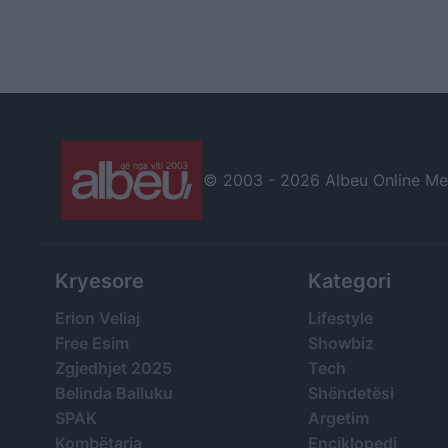
© 2003 -
2026 Albeu Online Medi
Kryesore
Kategori
Erion Veliaj
Lifestyle
Free Esim
Showbiz
Zgjedhjet 2025
Tech
Belinda Balluku
Shëndetësi
SPAK
Argetim
Kombëtarja
Enciklopedi