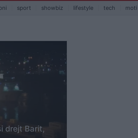
oni
sport
showbiz
lifestyle
tech
moti
drejt Barit,