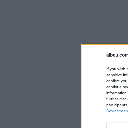
albeu.com
If you wish 
sensitive in
confirm you
continue se
information 
further disc
participants
Downstream 