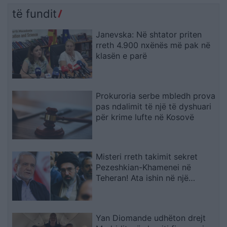
të fundit
Janevska: Në shtator priten
rreth 4.900 nxënës më pak në
klasën e parë
Prokuroria serbe mbledh prova
pas ndalimit të një të dyshuari
për krime lufte në Kosovë
Misteri rreth takimit sekret
Pezeshkian-Khamenei në
Teheran! Ata ishin në një
makinë me xhama të errët,
duke e dëgjuar njëri-tjetrin, por
pa e parë
Yan Diomande udhëton drejt