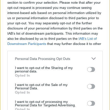
section to confirm your selection. Please note that after your
opt-out request is processed you may continue seeing
interest-based ads based on personal information utilized by
us or personal information disclosed to third parties prior to
your opt-out. You may separately opt-out of the further
disclosure of your personal information by third parties on the
IAB’s list of downstream participants. This information may
also be disclosed by us to third parties on the
IAB’s List of
Downstream Participants
that may further disclose it to other
third parties.
Personal Data Processing Opt Outs
I want to opt-out of the Sharing of my
personal data.
Opted In
I want to opt-out of the Sale of my
Personal Data.
Opted In
Esim for Global
|
Esim for Europe
|
Esim for Caribbean
|
Esim for USA
|
Esim for Italy
|
Esim for Spain
|
Esim
I want to opt-out of processing my
for Turkey
|
Esim for Germany
|
Esim for Greece
|
Esim
Personal Data for Targeted Advertising.
Opted In