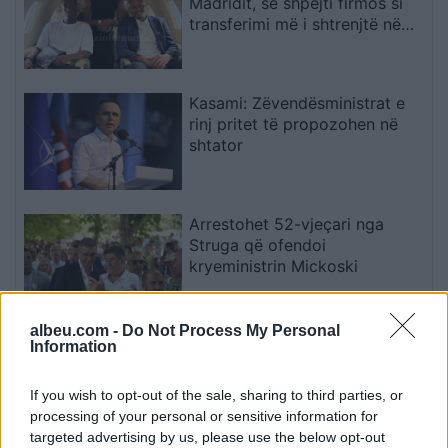
Madridit, së shpejti firmos si
transferimi më i shtrenjtë në
historinë e Realit
Kasami: Zëvendësministrat e
rinj pritet të propozohen në
shtator
Arrestohet 52-vjeçari nga
Struga që ofendoi
kryeministrin Mickoski
albeu.com -
Do Not Process My Personal
Mateo poston foto, komenti i
Information
Brikenës merr gjithë vëmendjen
If you wish to opt-out of the sale, sharing to third parties, or
processing of your personal or sensitive information for
targeted advertising by us, please use the below opt-out