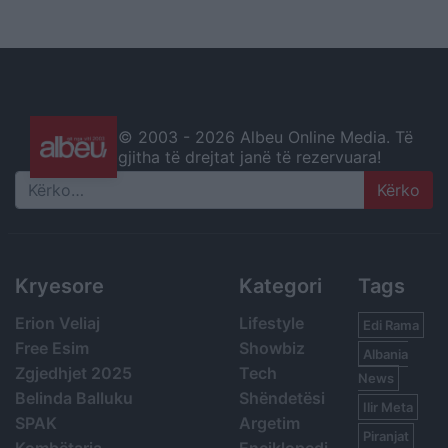
© 2003 -
2026 Albeu Online Media. Të
gjitha të drejtat janë të rezervuara!
Search
Kryesore
Kategori
Tags
Erion Veliaj
Lifestyle
Edi Rama
Free Esim
Showbiz
Albania
Zgjedhjet 2025
Tech
News
Belinda Balluku
Shëndetësi
Ilir Meta
SPAK
Argetim
Piranjat