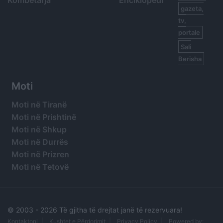
Kombëtarja
Enciklopedi
gazeta,
tv,
portale
Sali
Berisha
Moti
Moti në Tiranë
Moti në Prishtinë
Moti në Shkup
Moti në Durrës
Moti në Prizren
Moti në Tetovë
© 2003 -
2026 Të gjitha të drejtat janë të rezervuara!
Kontaktoni
Kushtet e Përdorimit
Privacy Policy
Powered by: