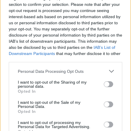
section to confirm your selection. Please note that after your
opt-out request is processed you may continue seeing
interest-based ads based on personal information utilized by
us or personal information disclosed to third parties prior to
your opt-out. You may separately opt-out of the further
disclosure of your personal information by third parties on the
IAB’s list of downstream participants. This information may
also be disclosed by us to third parties on the
IAB’s List of
Downstream Participants
that may further disclose it to other
third parties.
Personal Data Processing Opt Outs
I want to opt-out of the Sharing of my
personal data.
Opted In
I want to opt-out of the Sale of my
Personal Data.
Esim for Global
|
Esim for Europe
|
Esim for Caribbean
Opted In
|
Esim for USA
|
Esim for Italy
|
Esim for Spain
|
Esim
I want to opt-out of processing my
for Turkey
|
Esim for Germany
|
Esim for Greece
|
Esim
Personal Data for Targeted Advertising.