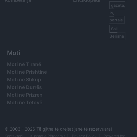
Kombëtarja
Enciklopedi
gazeta,
tv,
portale
Sali
Berisha
Moti
Moti në Tiranë
Moti në Prishtinë
Moti në Shkup
Moti në Durrës
Moti në Prizren
Moti në Tetovë
© 2003 -
2026 Të gjitha të drejtat janë të rezervuara!
Kontaktoni
Kushtet e Përdorimit
Privacy Policy
Powered by: