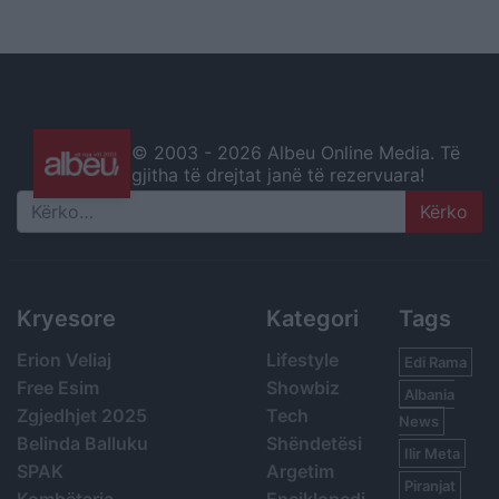
© 2003 -
2026 Albeu Online Media. Të
gjitha të drejtat janë të rezervuara!
Search
Kryesore
Kategori
Tags
Erion Veliaj
Lifestyle
Edi Rama
Free Esim
Showbiz
Albania
Zgjedhjet 2025
Tech
News
Belinda Balluku
Shëndetësi
Ilir Meta
SPAK
Argetim
Piranjat