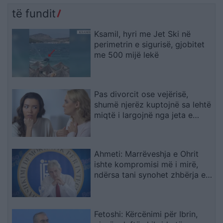
të fundit
Ksamil, hyri me Jet Ski në
perimetrin e sigurisë, gjobitet
me 500 mijë lekë
Pas divorcit ose vejërisë,
shumë njerëz kuptojnë sa lehtë
miqtë i largojnë nga jeta e
çifteve
Ahmeti: Marrëveshja e Ohrit
ishte kompromisi më i mirë,
ndërsa tani synohet zhbërja e
gjuhës shqipe
Fetoshi: Kërcënimi për Ibrin,