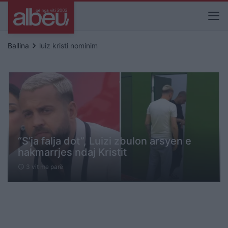
keyboard_arrow_right
Ballina
luiz kristi nominim
“S’ja falja dot”, Luizi zbulon arsyen e
hakmarrjes ndaj Kristit
3 vit me parë
schedule