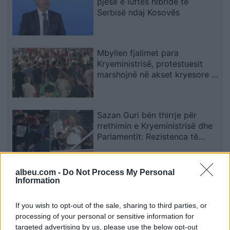
pjesë e luftës hibride të
Serbisë ndaj Kosovës
Mbyllen fjalimet para
Kryeministrisë, protestuesit
marshojnë në akset kryesore të
Tiranës
Sazan Guri bën thirrje për
rrethimin e Kryeministrisë dhe
Parlamentit: Rezistenca të
vazhdojë
albeu.com -
Do Not Process My Personal
Detyrimet mbajnë të bllokuar
Information
merkaton, Skënderbeu sqaron
zyrtarisht situatën
If you wish to opt-out of the sale, sharing to third parties, or
processing of your personal or sensitive information for
targeted advertising by us, please use the below opt-out