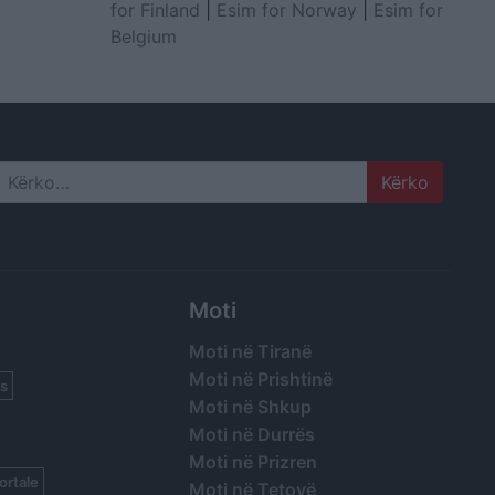
for Finland
|
Esim for Norway
|
Esim for
Belgium
Search
Moti
Moti në Tiranë
Moti në Prishtinë
s
Moti në Shkup
Moti në Durrës
Moti në Prizren
ortale
Moti në Tetovë