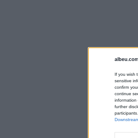
albeu.com
If you wish 
sensitive in
confirm you
continue se
information 
further disc
participants
Downstream 