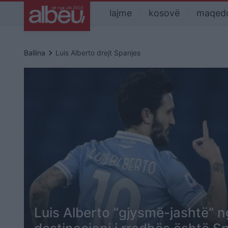
lajme
kosovë
maqed
keyboard_arrow_right
Ballina
Luis Alberto drejt Spanjes
Luis Alberto “gjysmë-jashtë” n