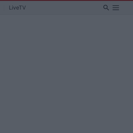
search
LiveTV