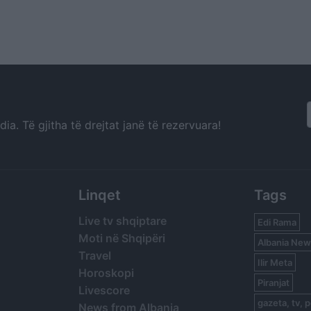
a. Të gjitha të drejtat janë të rezervuara!
Linqet
Tags
Live tv shqiptare
Edi Rama
Moti në Shqipëri
Albania New
Travel
Ilir Meta
Horoskopi
Piranjat
Livescore
gazeta, tv, p
News from Albania