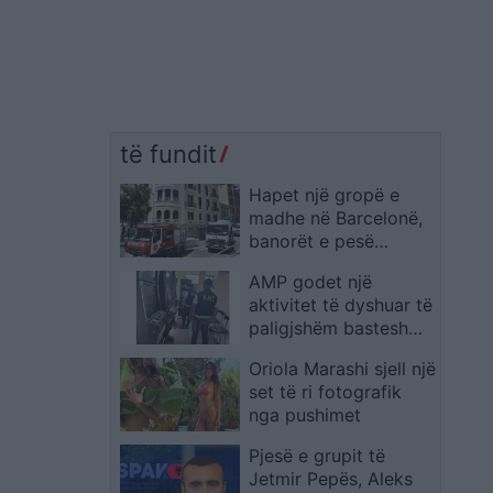
të fundit
Hapet një gropë e
madhe në Barcelonë,
banorët e pesë
pallateve nxirren nga
AMP godet një
shtëpitë
aktivitet të dyshuar të
paligjshëm bastesh
sportive pranë Fushë-
Oriola Marashi sjell një
Krujës, sekuestrohen
set të ri fotografik
pajisje elektronike
nga pushimet
Pjesë e grupit të
Jetmir Pepës, Aleks