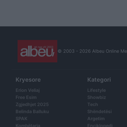
© 2003 -
2026 Albeu Online Medi
Kryesore
Kategori
Erion Veliaj
Lifestyle
Free Esim
Showbiz
Zgjedhjet 2025
Tech
Belinda Balluku
Shëndetësi
SPAK
Argetim
Kombëtarja
Enciklopedi