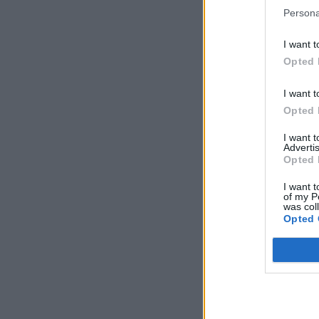
Persona
I want t
Opted 
I want t
Opted 
I want 
Advertis
Opted 
I want t
of my P
was col
Opted 