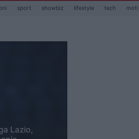
oni
sport
showbiz
lifestyle
tech
moti
ga Lazio,