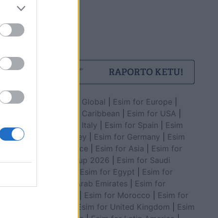
Esim for Global
|
Esim for Europe
|
Esim for Caribbean
|
Esim for USA
|
Esim for Italy
|
Esim for Spain
|
Esim
for Turkey
|
Esim for Germany
|
Esim
for Greece
|
Esim for Asia
|
Esim for
World Cup 2026
|
Esim for Saudi
Arabia
|
Esim for Egypt
|
Esim for
United Arab Emirates
|
Esim for
Balkans
|
Esim for Morocco
|
Esim for
China
|
Esim for United Kingdom
|
Esim