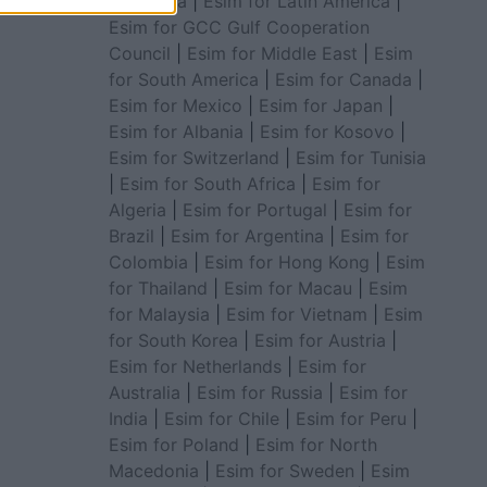
for Africa
|
Esim for Latin America
|
Esim for GCC Gulf Cooperation
Council
|
Esim for Middle East
|
Esim
for South America
|
Esim for Canada
|
Esim for Mexico
|
Esim for Japan
|
Esim for Albania
|
Esim for Kosovo
|
Esim for Switzerland
|
Esim for Tunisia
|
Esim for South Africa
|
Esim for
Algeria
|
Esim for Portugal
|
Esim for
Brazil
|
Esim for Argentina
|
Esim for
Colombia
|
Esim for Hong Kong
|
Esim
for Thailand
|
Esim for Macau
|
Esim
for Malaysia
|
Esim for Vietnam
|
Esim
for South Korea
|
Esim for Austria
|
Esim for Netherlands
|
Esim for
Australia
|
Esim for Russia
|
Esim for
India
|
Esim for Chile
|
Esim for Peru
|
Esim for Poland
|
Esim for North
Macedonia
|
Esim for Sweden
|
Esim