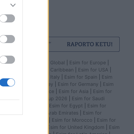
Esim for Global
|
Esim for Europe
|
Esim for Caribbean
|
Esim for USA
|
Esim for Italy
|
Esim for Spain
|
Esim
for Turkey
|
Esim for Germany
|
Esim
for Greece
|
Esim for Asia
|
Esim for
World Cup 2026
|
Esim for Saudi
Arabia
|
Esim for Egypt
|
Esim for
United Arab Emirates
|
Esim for
Balkans
|
Esim for Morocco
|
Esim for
China
|
Esim for United Kingdom
|
Esim