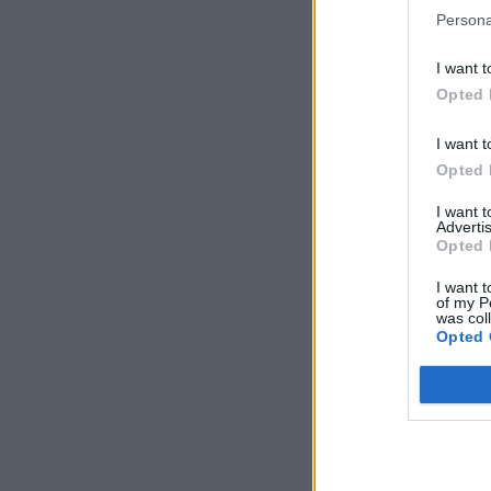
Persona
I want t
Opted 
I want t
Opted 
I want 
Advertis
Opted 
I want t
of my P
was col
Opted 