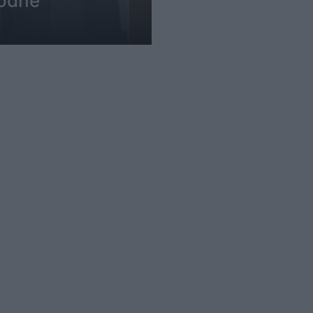
dodhë