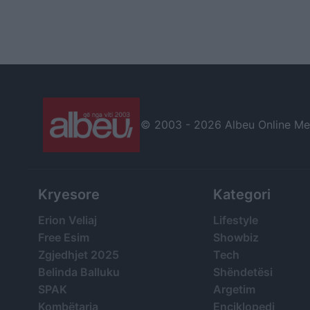
© 2003 -
2026 Albeu Online Medi
Kryesore
Kategori
Erion Veliaj
Lifestyle
Free Esim
Showbiz
Zgjedhjet 2025
Tech
Belinda Balluku
Shëndetësi
SPAK
Argetim
Kombëtarja
Enciklopedi