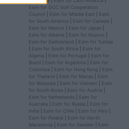
for Africa
|
Esim for Latin America
|
Esim for GCC Gulf Cooperation
Council
|
Esim for Middle East
|
Esim
for South America
|
Esim for Canada
|
Esim for Mexico
|
Esim for Japan
|
Esim for Albania
|
Esim for Kosovo
|
Esim for Switzerland
|
Esim for Tunisia
|
Esim for South Africa
|
Esim for
Algeria
|
Esim for Portugal
|
Esim for
Brazil
|
Esim for Argentina
|
Esim for
Colombia
|
Esim for Hong Kong
|
Esim
for Thailand
|
Esim for Macau
|
Esim
for Malaysia
|
Esim for Vietnam
|
Esim
for South Korea
|
Esim for Austria
|
Esim for Netherlands
|
Esim for
Australia
|
Esim for Russia
|
Esim for
India
|
Esim for Chile
|
Esim for Peru
|
Esim for Poland
|
Esim for North
Macedonia
|
Esim for Sweden
|
Esim