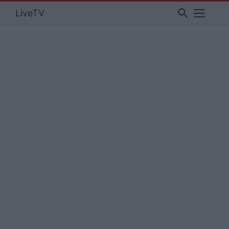
search
LiveTV