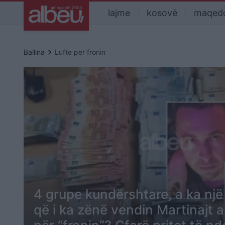
lajme
kosovë
maqed
keyboard_arrow_right
Ballina
Lufte per fronin
4 grupe kundërshtare, a ka një
që i ka zënë vendin Martinajt ap