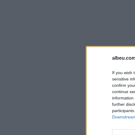
albeu.com
If you wish 
sensitive in
confirm you
continue se
information 
further disc
participants
Downstream 