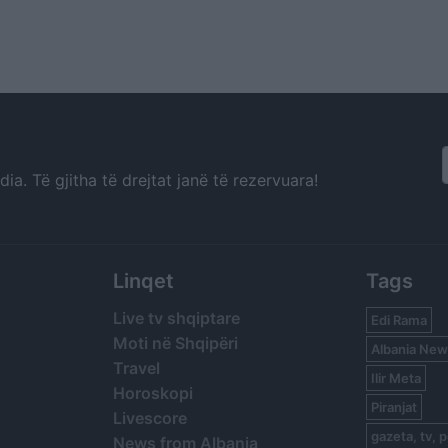
a. Të gjitha të drejtat janë të rezervuara!
Linqet
Tags
Live tv shqiptare
Edi Rama
Moti në Shqipëri
Albania New
Travel
Ilir Meta
Horoskopi
Piranjat
Livescore
gazeta, tv, p
News from Albania