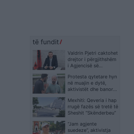
të fundit
Valdrin Pjetri caktohet
drejtor i përgjithshëm
i Agjencisë së
Trajtimit të Pronave
Protesta qytetare hyn
në muajin e dytë,
aktivistët dhe banorët
sërish kundër
Mexhiti: Qeveria i hap
‘Zvërnecit’ dhe
rrugë fazës së tretë të
politikës
Sheshit “Skënderbeu”
“Jam agjente
suedeze”, aktivistja