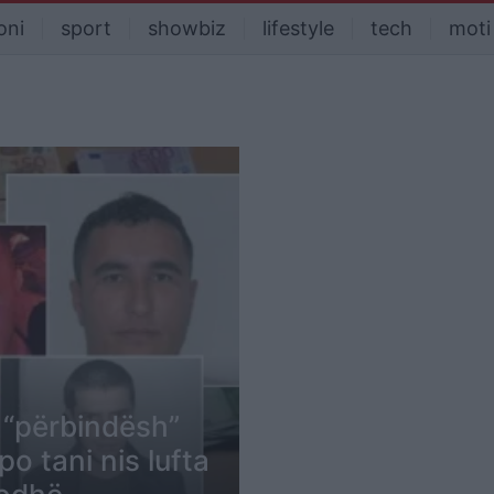
oni
sport
showbiz
lifestyle
tech
moti
 “përbindësh”
o tani nis lufta