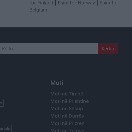
for Finland
|
Esim for Norway
|
Esim for
Belgium
Search
Moti
Moti në Tiranë
Moti në Prishtinë
s
Moti në Shkup
Moti në Durrës
Moti në Prizren
ortale
Moti në Tetovë