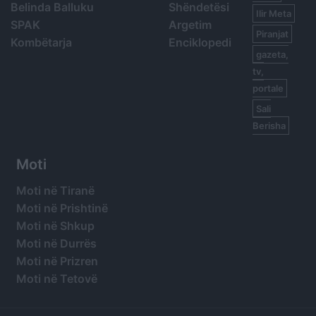
Belinda Balluku
Shëndetësi
Ilir Meta
SPAK
Argetim
Piranjat
Kombëtarja
Enciklopedi
gazeta,
tv,
portale
Sali
Berisha
Moti
Moti në Tiranë
Moti në Prishtinë
Moti në Shkup
Moti në Durrës
Moti në Prizren
Moti në Tetovë