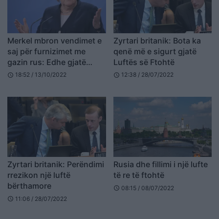
Merkel mbron vendimet e
Zyrtari britanik: Bota ka
saj për furnizimet me
qenë më e sigurt gjatë
gazin rus: Edhe gjatë
Luftës së Ftohtë
Luftës së Ftohtë Moska
18:52 / 13/10/2022
12:38 / 28/07/2022
schedule
schedule
na jepte energji
Zyrtari britanik: Perëndimi
Rusia dhe fillimi i një lufte
rrezikon një luftë
të re të ftohtë
bërthamore
08:15 / 08/07/2022
schedule
11:06 / 28/07/2022
schedule