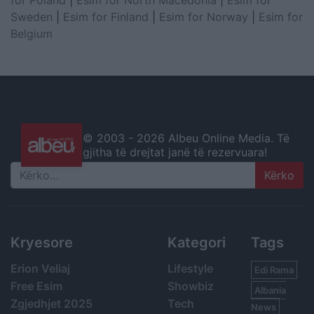
for Poland
|
Esim for North Macedonia
|
Esim for
Sweden
|
Esim for Finland
|
Esim for Norway
|
Esim for
Belgium
© 2003 -
2026 Albeu Online Media. Të
gjitha të drejtat janë të rezervuara!
Search
Kryesore
Kategori
Tags
Erion Veliaj
Lifestyle
Edi Rama
Free Esim
Showbiz
Albania
Zgjedhjet 2025
Tech
News