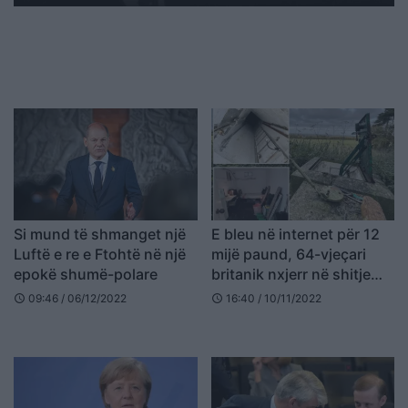
Si mund të shmanget një
E bleu në internet për 12
Luftë e re e Ftohtë në një
mijë paund, 64-vjeçari
epokë shumë-polare
britanik nxjerr në shitje
bunkerin e Luftës së
09:46 / 06/12/2022
16:40 / 10/11/2022
schedule
schedule
Ftohtë