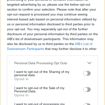
bërthamorë në Mesdhe:
targeted advertising by us, please use the below opt-out
Dislokimi më i madh që
15:57 / 16/02/2022
schedule
section to confirm your selection. Please note that after your
nga Lufta e Ftohtë (FOTO
opt-out request is processed you may continue seeing
LAJM)
të fundit
interest-based ads based on personal information utilized by
us or personal information disclosed to third parties prior to
your opt-out. You may separately opt-out of the further
QMK: Nga 23 zjarre të
disclosure of your personal information by third parties on the
regjistruara në Maqedoni, një
IAB’s list of downstream participants. This information may
vijon të jetë aktiv
also be disclosed by us to third parties on the
IAB’s List of
Downstream Participants
that may further disclose it to other
third parties.
Goditje nga FIFA për Dinamon,
merkatoja bllokohet; në rast
Personal Data Processing Opt Outs
kualifikimi në “play-off” ekipi i
I want to opt-out of the Sharing of my
Dajës rrezikon pa përforcime
personal data.
Opted In
Agjenti konfirmon: Rodri e
I want to opt-out of the Sale of my
njoftoi Real Madridin se ka
Personal Data.
Opted In
vendosur të transferohet te
Barcelona
I want to opt-out of processing my