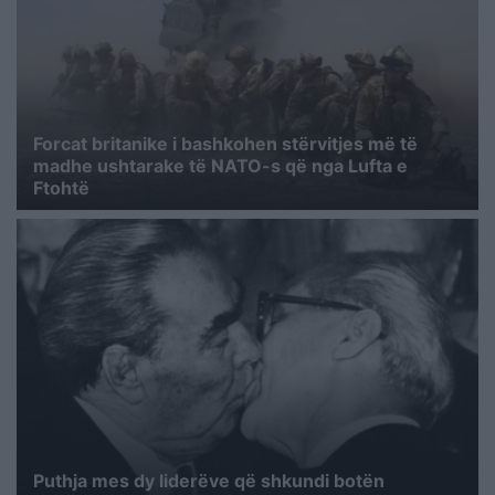
Forcat britanike i bashkohen stërvitjes më të
madhe ushtarake të NATO-s që nga Lufta e
Ftohtë
Puthja mes dy liderëve që shkundi botën