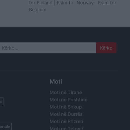
for Finland
|
Esim for Norway
|
Esim for
Belgium
Search
Moti
Moti në Tiranë
Moti në Prishtinë
s
Moti në Shkup
Moti në Durrës
Moti në Prizren
ortale
Moti në Tetovë