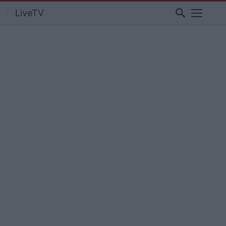
search
LiveTV