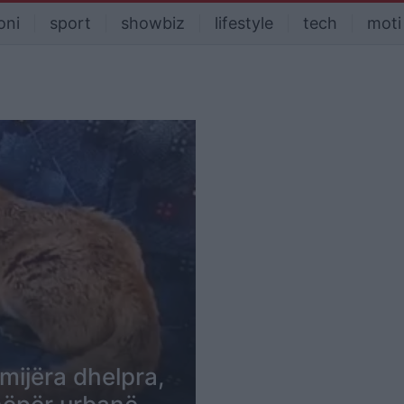
oni
sport
showbiz
lifestyle
tech
moti
ijëra dhelpra,