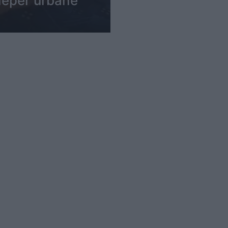
nëpër urbanë