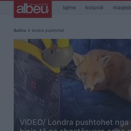
lajme
kosovë
maqed
keyboard_arrow_right
Ballina
londra pushtohet
VIDEO/ Londra pushtohet nga m