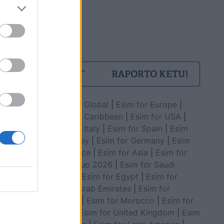
Esim for Global
|
Esim for Europe
|
Esim for Caribbean
|
Esim for USA
|
Esim for Italy
|
Esim for Spain
|
Esim
for Turkey
|
Esim for Germany
|
Esim
for Greece
|
Esim for Asia
|
Esim for
World Cup 2026
|
Esim for Saudi
Arabia
|
Esim for Egypt
|
Esim for
United Arab Emirates
|
Esim for
Balkans
|
Esim for Morocco
|
Esim for
China
|
Esim for United Kingdom
|
Esim