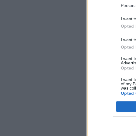
Persona
I want t
Opted 
I want t
Opted 
I want 
Advertis
Opted 
I want t
of my P
was col
Opted 