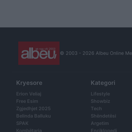
© 2003 -
2026 Albeu Online Medi
Kryesore
Kategori
Erion Veliaj
Lifestyle
Free Esim
Showbiz
Zgjedhjet 2025
Tech
Belinda Balluku
Shëndetësi
SPAK
Argetim
Kombëtarja
Enciklopedi