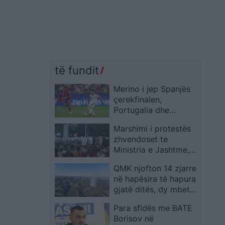
të fundit
Merino i jep Spanjës
çerekfinalen,
Portugalia dhe
Ronaldo ndalen me
Marshimi i protestës
humbje minimale
zhvendoset te
Ministria e Jashtme,
qytetarët thërrasin:
QMK njofton 14 zjarre
Rama në burg, Berisha
në hapësira të hapura
në burg!
gjatë ditës, dy mbeten
ende aktive
Para sfidës me BATE
Borisov në