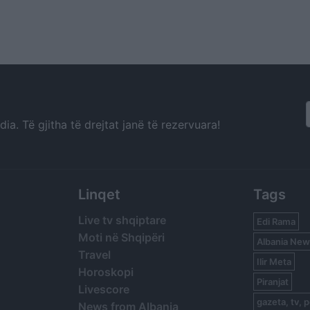
a. Të gjitha të drejtat janë të rezervuara!
Linqet
Tags
Live tv shqiptare
Edi Rama
Moti në Shqipëri
Albania New
Travel
Ilir Meta
Horoskopi
Piranjat
Livescore
gazeta, tv, p
News from Albania