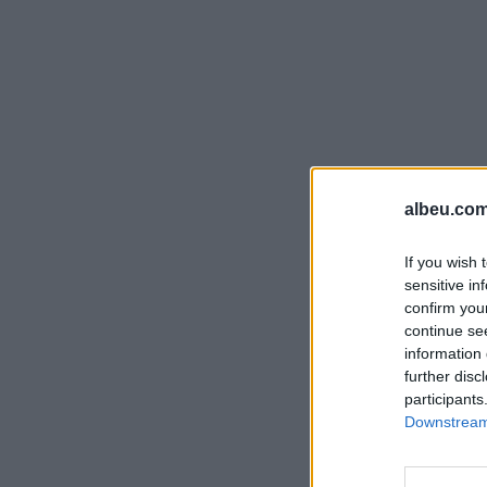
albeu.com
If you wish 
sensitive in
confirm you
continue se
information 
further disc
participants
Downstream 