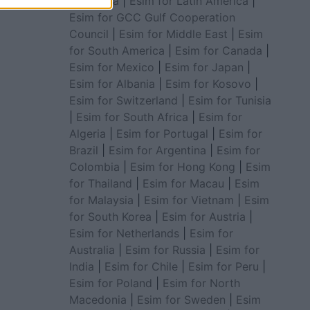
for Africa
|
Esim for Latin America
|
Esim for GCC Gulf Cooperation
Council
|
Esim for Middle East
|
Esim
for South America
|
Esim for Canada
|
Esim for Mexico
|
Esim for Japan
|
Esim for Albania
|
Esim for Kosovo
|
Esim for Switzerland
|
Esim for Tunisia
|
Esim for South Africa
|
Esim for
Algeria
|
Esim for Portugal
|
Esim for
Brazil
|
Esim for Argentina
|
Esim for
Colombia
|
Esim for Hong Kong
|
Esim
for Thailand
|
Esim for Macau
|
Esim
for Malaysia
|
Esim for Vietnam
|
Esim
for South Korea
|
Esim for Austria
|
Esim for Netherlands
|
Esim for
Australia
|
Esim for Russia
|
Esim for
India
|
Esim for Chile
|
Esim for Peru
|
Esim for Poland
|
Esim for North
Macedonia
|
Esim for Sweden
|
Esim