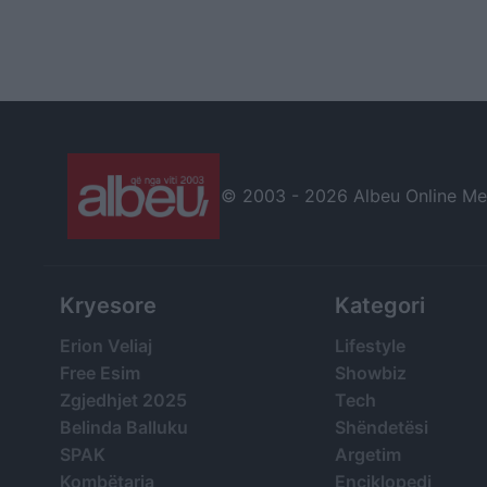
© 2003 -
2026 Albeu Online Medi
Kryesore
Kategori
Erion Veliaj
Lifestyle
Free Esim
Showbiz
Zgjedhjet 2025
Tech
Belinda Balluku
Shëndetësi
SPAK
Argetim
Kombëtarja
Enciklopedi