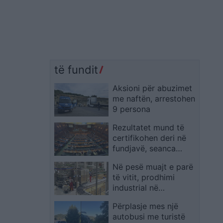
të fundit
Aksioni për abuzimet
me naftën, arrestohen
9 persona
Rezultatet mund të
certifikohen deri në
fundjavë, seanca
konstituive pritet pas
Në pesë muajt e parë
vendimit të Supremes
të vitit, prodhimi
industrial në
Maqedoni u tkurr me
Përplasje mes një
0.3 përqind
autobusi me turistë