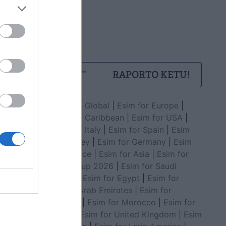
Esim for Global
|
Esim for Europe
|
Esim for Caribbean
|
Esim for USA
|
Esim for Italy
|
Esim for Spain
|
Esim
for Turkey
|
Esim for Germany
|
Esim
for Greece
|
Esim for Asia
|
Esim for
World Cup 2026
|
Esim for Saudi
Arabia
|
Esim for Egypt
|
Esim for
United Arab Emirates
|
Esim for
Balkans
|
Esim for Morocco
|
Esim for
China
|
Esim for United Kingdom
|
Esim