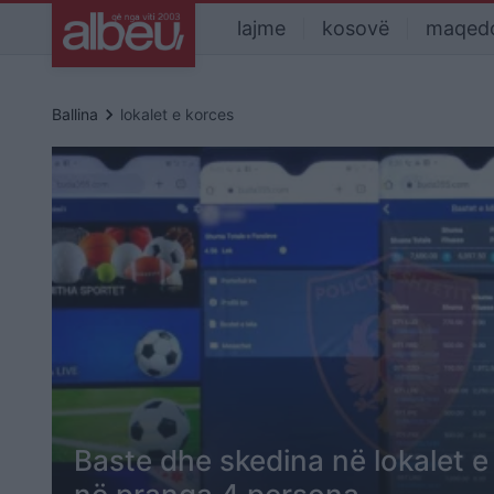
lajme
kosovë
maqed
keyboard_arrow_right
Ballina
lokalet e korces
Baste dhe skedina në lokalet e