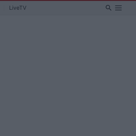
search
LiveTV