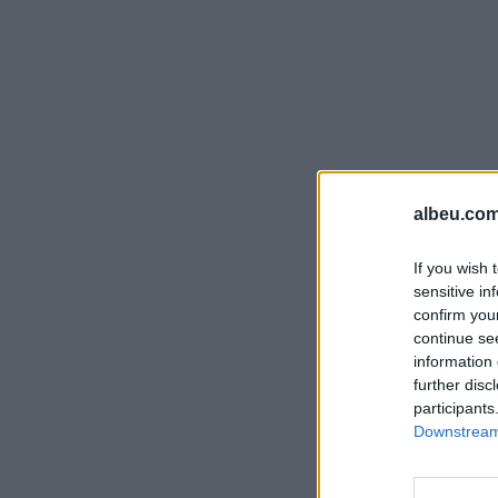
albeu.com
If you wish 
sensitive in
confirm you
continue se
information 
further disc
participants
Downstream 