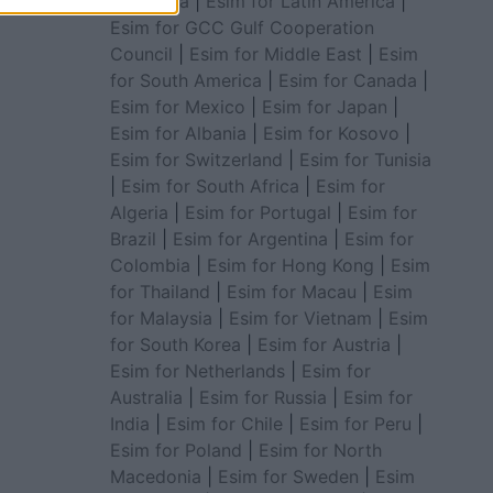
for Africa
|
Esim for Latin America
|
Esim for GCC Gulf Cooperation
Council
|
Esim for Middle East
|
Esim
for South America
|
Esim for Canada
|
Esim for Mexico
|
Esim for Japan
|
Esim for Albania
|
Esim for Kosovo
|
Esim for Switzerland
|
Esim for Tunisia
|
Esim for South Africa
|
Esim for
Algeria
|
Esim for Portugal
|
Esim for
Brazil
|
Esim for Argentina
|
Esim for
Colombia
|
Esim for Hong Kong
|
Esim
for Thailand
|
Esim for Macau
|
Esim
for Malaysia
|
Esim for Vietnam
|
Esim
for South Korea
|
Esim for Austria
|
Esim for Netherlands
|
Esim for
Australia
|
Esim for Russia
|
Esim for
India
|
Esim for Chile
|
Esim for Peru
|
Esim for Poland
|
Esim for North
Macedonia
|
Esim for Sweden
|
Esim