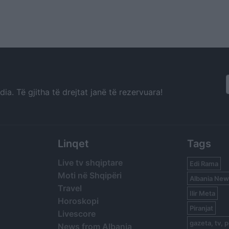
a. Të gjitha të drejtat janë të rezervuara!
Linqet
Tags
Live tv shqiptare
Edi Rama
Moti në Shqipëri
Albania New
Travel
Ilir Meta
Horoskopi
Piranjat
Livescore
gazeta, tv, p
News from Albania