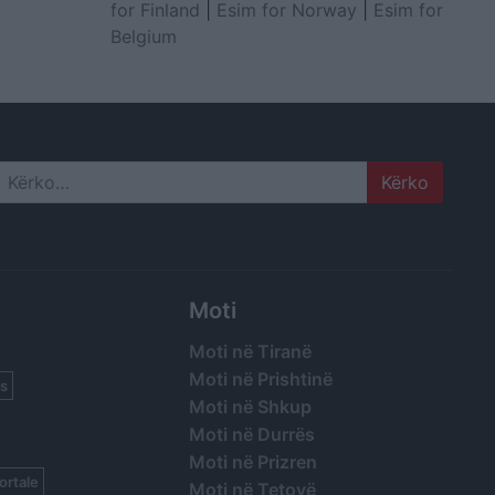
for Finland
|
Esim for Norway
|
Esim for
Belgium
Search
Moti
Moti në Tiranë
Moti në Prishtinë
s
Moti në Shkup
Moti në Durrës
Moti në Prizren
ortale
Moti në Tetovë