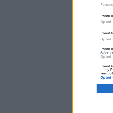
Persona
I want t
Opted 
I want t
Opted 
I want 
Advertis
Opted 
I want t
of my P
was col
Opted 