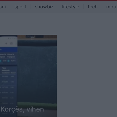
oni
sport
showbiz
lifestyle
tech
moti
 Korçës, vihen