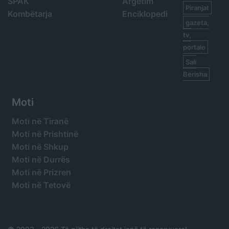
SPAK
Argetim
Piranjat
Kombëtarja
Enciklopedi
gazeta,
tv,
portale
Sali
Berisha
Moti
Moti në Tiranë
Moti në Prishtinë
Moti në Shkup
Moti në Durrës
Moti në Prizren
Moti në Tetovë