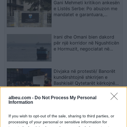
Gani Mehmeti kritikon ankesën
e Listës Serbe: Po abuzon me
mandatet e garantuara,
Kushtetuesja duhet t’ia ndalojë
veprimtarinë
Irani dhe Omani bien dakord
për një korridor në Ngushticën
e Hormuzit, negociatat në
fazën përfundimtare
Divjaka në protestë/ Banorët
kundërshtojnë shkrirjen e
Bashkisë! Qytetarët kërkojnë
mbështetjen e deputetëve
albeu.com -
Do Not Process My Personal
Information
Kufizohet sot lëvizja e
kamionëve mbi 20 tonë në
If you wish to opt-out of the sale, sharing to third parties, or
autoudhë
processing of your personal or sensitive information for