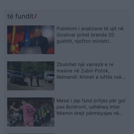
të fundit
Publikimi i analizave të ujit në
Gostivar pritet brenda 20
gushtit, njofton ministri
Klekovski
Zbulohet një varrezë e re
masive në Zubin Potok,
Kelmendi: Krimet e luftës nuk
parashkruhen kurrë
Messi i jep fund pritjes për gol
pas Botërorit, udhëheq Inter
Miamin drejt përmbysjes në
Kupën e Ligës