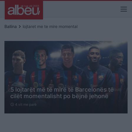
keyboard_arrow_right
Ballina
lojtaret me te mire momental
5 lojtarët më të mirë të Barcelonës të
cilët momentalisht po bëjnë jehonë
4 vit me parë
schedule