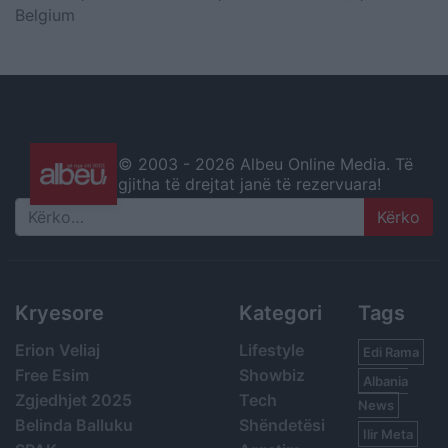
Belgium
© 2003 -
2026 Albeu Online Media. Të
gjitha të drejtat janë të rezervuara!
Search
Kryesore
Kategori
Tags
Erion Veliaj
Lifestyle
Edi Rama
Free Esim
Showbiz
Albania
Zgjedhjet 2025
Tech
News
Belinda Balluku
Shëndetësi
Ilir Meta