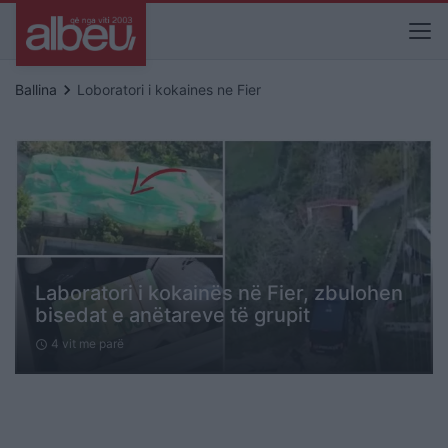
keyboard_arrow_right
Ballina
Loboratori i kokaines ne Fier
Laboratori i kokainës në Fier, zbulohen
bisedat e anëtareve të grupit
4 vit me parë
schedule