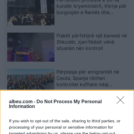
kundër kryeministrit, thirrje për
burgosjen e Ramës dhe
Berishës: “Nesër do të jemi më
shumë, nuk ndalemi”
Flakët përfshijnë një banesë në
Shkodër, zjarrfikësit vënë
situatën nën kontroll
Përplasje për emigrantët në
Ceuta, Spanja rikthen
kontrollet kufitare ndaj
udhëtarëve nga Italia
albeu.com -
Do Not Process My Personal
Information
Dera e dhomës së fëmijës,
hapur apo mbyllur? Ja çfarë
thonë psikologët
If you wish to opt-out of the sale, sharing to third parties, or
processing of your personal or sensitive information for
targeted advertising by us, please use the below opt-out