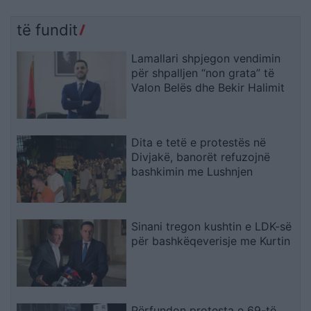
të fundit
Lamallari shpjegon vendimin
për shpalljen “non grata” të
Valon Belës dhe Bekir Halimit
Dita e tetë e protestës në
Divjakë, banorët refuzojnë
bashkimin me Lushnjen
Sinani tregon kushtin e LDK-së
për bashkëqeverisje me Kurtin
Përfundon protesta e 69-të