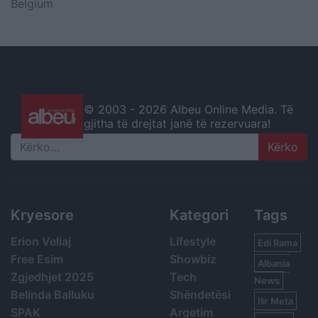
Belgium
© 2003 -
2026 Albeu Online Media. Të
gjitha të drejtat janë të rezervuara!
Search
Kryesore
Kategori
Tags
Erion Veliaj
Lifestyle
Edi Rama
Free Esim
Showbiz
Albania
Zgjedhjet 2025
Tech
News
Belinda Balluku
Shëndetësi
Ilir Meta
SPAK
Argetim