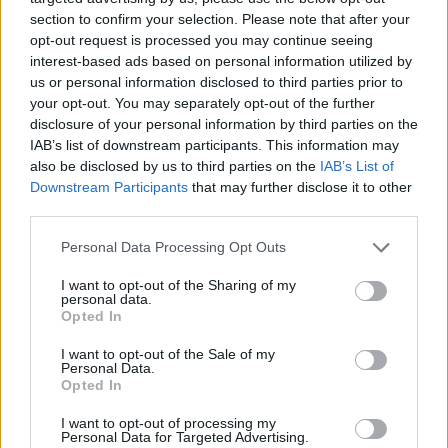
section to confirm your selection. Please note that after your
opt-out request is processed you may continue seeing
interest-based ads based on personal information utilized by
us or personal information disclosed to third parties prior to
your opt-out. You may separately opt-out of the further
disclosure of your personal information by third parties on the
IAB’s list of downstream participants. This information may
also be disclosed by us to third parties on the
IAB’s List of
Downstream Participants
that may further disclose it to other
third parties.
Personal Data Processing Opt Outs
I want to opt-out of the Sharing of my
personal data.
Opted In
I want to opt-out of the Sale of my
Personal Data.
Opted In
Esim for Global
|
Esim for Europe
|
Esim for Caribbean
|
Esim for USA
|
Esim for Italy
|
Esim for Spain
|
Esim
I want to opt-out of processing my
Personal Data for Targeted Advertising.
for Turkey
|
Esim for Germany
|
Esim for Greece
|
Esim