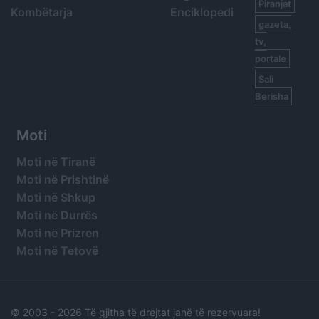
Piranjat
Kombëtarja
Enciklopedi
gazeta,
tv,
portale
Sali
Berisha
Moti
Moti në Tiranë
Moti në Prishtinë
Moti në Shkup
Moti në Durrës
Moti në Prizren
Moti në Tetovë
© 2003 -
2026 Të gjitha të drejtat janë të rezervuara!