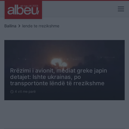
keyboard_arrow_right
Ballina
lende te rrezikshme
Rrëzimi i avionit, mediat greke japin
detajet: Ishte ukrainas, po
transportonte lëndë të rrezikshme
4 vit me parë
schedule