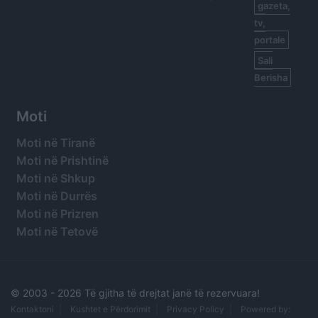
gazeta,
tv,
portale
Sali
Berisha
Moti
Moti në Tiranë
Moti në Prishtinë
Moti në Shkup
Moti në Durrës
Moti në Prizren
Moti në Tetovë
© 2003 -
2026 Të gjitha të drejtat janë të rezervuara!
Kontaktoni
Kushtet e Përdorimit
Privacy Policy
Powered by: