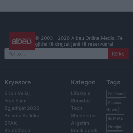
© 2003 -
2026 Albeu Online Media. Të
gjitha të drejtat janë të rezervuara!
Search
Kryesore
Kategori
Tags
Erion Veliaj
Lifestyle
Edi Rama
Free Esim
Showbiz
Albania
Zgjedhjet 2025
Tech
News
Belinda Balluku
Shëndetësi
Ilir Meta
SPAK
Argetim
Piranjat
Kombëtarja
Enciklopedi