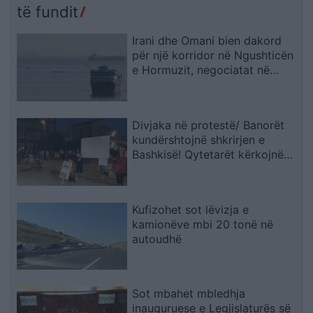
të fundit
Irani dhe Omani bien dakord
për një korridor në Ngushticën
e Hormuzit, negociatat në
fazën përfundimtare
Divjaka në protestë/ Banorët
kundërshtojnë shkrirjen e
Bashkisë! Qytetarët kërkojnë
mbështetjen e deputetëve
Kufizohet sot lëvizja e
kamionëve mbi 20 tonë në
autoudhë
Sot mbahet mbledhja
inauguruese e Legjislaturës së