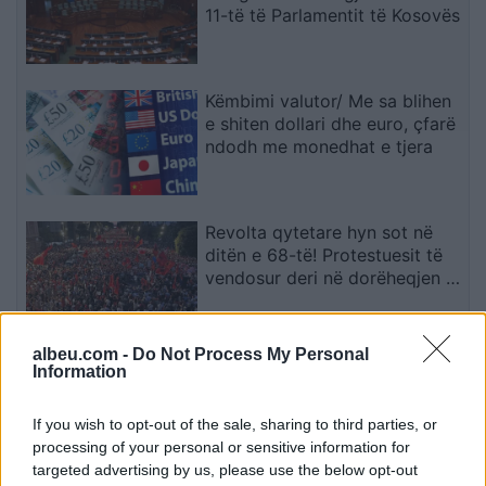
11-të të Parlamentit të Kosovës
Këmbimi valutor/ Me sa blihen
e shiten dollari dhe euro, çfarë
ndodh me monedhat e tjera
Revolta qytetare hyn sot në
ditën e 68-të! Protestuesit të
vendosur deri në dorëheqjen e
kryeministrit Rama
albeu.com -
Do Not Process My Personal
Në Shqipëri regjistrohen rreth
Information
39 mijë shtetas të huaj, 60% e
tyre për të punuar! Numrin më
If you wish to opt-out of the sale, sharing to third parties, or
të madhe të lejeve të qëndrimit
processing of your personal or sensitive information for
e kanë…
targeted advertising by us, please use the below opt-out