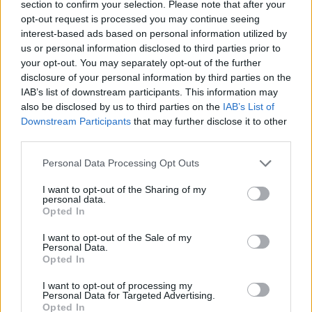
section to confirm your selection. Please note that after your
opt-out request is processed you may continue seeing
interest-based ads based on personal information utilized by
us or personal information disclosed to third parties prior to
your opt-out. You may separately opt-out of the further
disclosure of your personal information by third parties on the
IAB’s list of downstream participants. This information may
also be disclosed by us to third parties on the
IAB’s List of
Downstream Participants
that may further disclose it to other
third parties.
Personal Data Processing Opt Outs
I want to opt-out of the Sharing of my
personal data.
Opted In
I want to opt-out of the Sale of my
Personal Data.
Esim for Global
|
Esim for Europe
|
Esim for Caribbean
Opted In
|
Esim for USA
|
Esim for Italy
|
Esim for Spain
|
Esim
I want to opt-out of processing my
for Turkey
|
Esim for Germany
|
Esim for Greece
|
Esim
Personal Data for Targeted Advertising.
Opted In
for Asia
|
Esim for World Cup 2026
|
Esim for Saudi