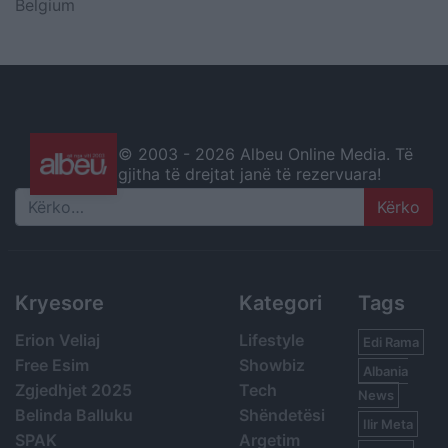
Belgium
© 2003 -
2026 Albeu Online Media. Të
gjitha të drejtat janë të rezervuara!
Search
Kryesore
Kategori
Tags
Erion Veliaj
Lifestyle
Edi Rama
Free Esim
Showbiz
Albania
Zgjedhjet 2025
Tech
News
Belinda Balluku
Shëndetësi
Ilir Meta
SPAK
Argetim