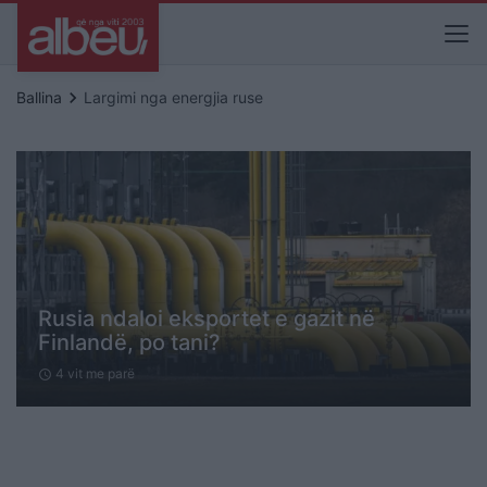
keyboard_arrow_right
Ballina
Largimi nga energjia ruse
Rusia ndaloi eksportet e gazit në
Finlandë, po tani?
4 vit me parë
schedule