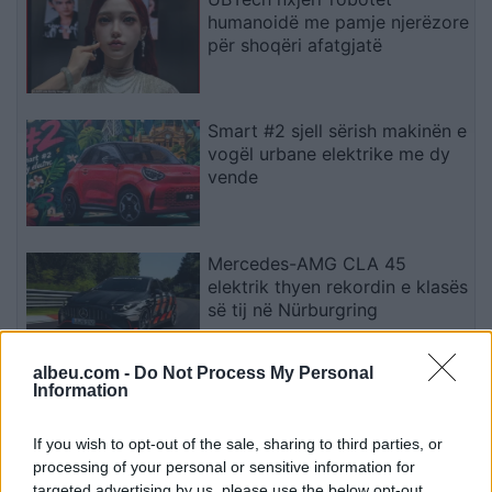
humanoidë me pamje njerëzore
për shoqëri afatgjatë
Smart #2 sjell sërish makinën e
vogël urbane elektrike me dy
vende
Mercedes-AMG CLA 45
elektrik thyen rekordin e klasës
së tij në Nürburgring
albeu.com -
Do Not Process My Personal
Information
Teleskopi më i fuqishëm diellor
zbulon vorbullat që ndikojnë
në motin hapësinor dhe Tokë
If you wish to opt-out of the sale, sharing to third parties, or
processing of your personal or sensitive information for
targeted advertising by us, please use the below opt-out