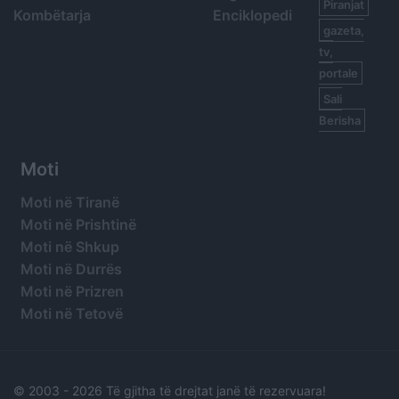
Piranjat
Kombëtarja
Enciklopedi
gazeta,
tv,
portale
Sali
Berisha
Moti
Moti në Tiranë
Moti në Prishtinë
Moti në Shkup
Moti në Durrës
Moti në Prizren
Moti në Tetovë
© 2003 -
2026 Të gjitha të drejtat janë të rezervuara!