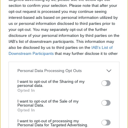
section to confirm your selection. Please note that after your
opt-out request is processed you may continue seeing
interest-based ads based on personal information utilized by
us or personal information disclosed to third parties prior to
your opt-out. You may separately opt-out of the further
disclosure of your personal information by third parties on the
IAB’s list of downstream participants. This information may
also be disclosed by us to third parties on the
IAB’s List of
Downstream Participants
that may further disclose it to other
third parties.
Personal Data Processing Opt Outs
I want to opt-out of the Sharing of my
personal data.
Opted In
I want to opt-out of the Sale of my
Personal Data.
Opted In
Esim for Global
|
Esim for Europe
|
Esim for Caribbean
|
Esim for USA
|
Esim for Italy
|
Esim for Spain
|
Esim
I want to opt-out of processing my
Personal Data for Targeted Advertising.
for Turkey
|
Esim for Germany
|
Esim for Greece
|
Esim