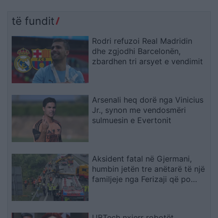
të fundit
Rodri refuzoi Real Madridin
dhe zgjodhi Barcelonën,
zbardhen tri arsyet e vendimit
Arsenali heq dorë nga Vinicius
Jr., synon me vendosmëri
sulmuesin e Evertonit
Aksident fatal në Gjermani,
humbin jetën tre anëtarë të një
familjeje nga Ferizaji që po
ktheheshin nga Kosova
UBTech nxjerr robotët