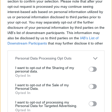
section to confirm your selection. Please note that after your
opt-out request is processed you may continue seeing
interest-based ads based on personal information utilized by
us or personal information disclosed to third parties prior to
your opt-out. You may separately opt-out of the further
disclosure of your personal information by third parties on the
IAB’s list of downstream participants. This information may
also be disclosed by us to third parties on the
IAB’s List of
Downstream Participants
that may further disclose it to other
third parties.
Personal Data Processing Opt Outs
I want to opt-out of the Sharing of my
personal data.
Opted In
I want to opt-out of the Sale of my
Personal Data.
Esim for Global
|
Esim for Europe
|
Esim for Caribbean
Opted In
|
Esim for USA
|
Esim for Italy
|
Esim for Spain
|
Esim
for Turkey
|
Esim for Germany
|
Esim for Greece
|
Esim
I want to opt-out of processing my
Personal Data for Targeted Advertising.
for Asia
|
Esim for World Cup 2026
|
Esim for Saudi
Opted In