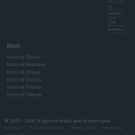
tv,
portale
Sali
Berisha
Moti
Moti në Tiranë
Moti në Prishtinë
Moti në Shkup
Moti në Durrës
Moti në Prizren
Moti në Tetovë
© 2003 -
2026 Të gjitha të drejtat janë të rezervuara!
Kontaktoni
Kushtet e Përdorimit
Privacy Policy
Powered by:
orihost.com