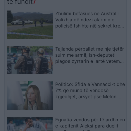
të fundit
Zbulimi befasues në Australi:
Valixhja që ndezi alarmin e
policisë fshihte një sekret krejt
tjetër
Tajlanda përballet me një tjetër
sulm me armë, ish-deputeti
plagos zyrtarin e lartë vetëm
tre ditë pas masakrës me 7
viktima
Politico: Sfida e Vannacci-t dhe
7% që mund të vendosë
zgjedhjet, arsyet pse Meloni
ashpërson qëndrimin për
emigracionin
Egnatia vendos për të ardhmen
e kapitenit Aleksi para duelit