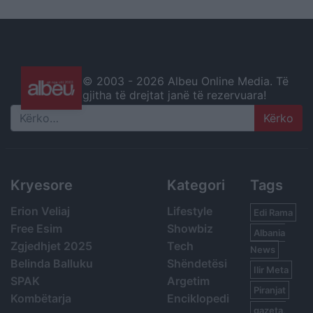
© 2003 -
2026 Albeu Online Media. Të
gjitha të drejtat janë të rezervuara!
Search
Kryesore
Kategori
Tags
Erion Veliaj
Lifestyle
Edi Rama
Free Esim
Showbiz
Albania
Zgjedhjet 2025
Tech
News
Belinda Balluku
Shëndetësi
Ilir Meta
SPAK
Argetim
Piranjat
Kombëtarja
Enciklopedi
gazeta,