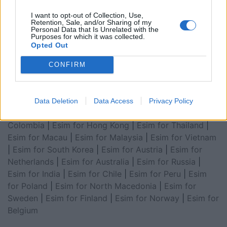
Arabia
|
Esim for Egypt
|
Esim for United Arab
Emirates
|
Esim for Balkans
|
Esim for Morocco
|
Esim
I want to opt-out of Collection, Use,
Retention, Sale, and/or Sharing of my
for China
|
Esim for United Kingdom
|
Esim for Africa
|
Personal Data that Is Unrelated with the
Purposes for which it was collected.
Esim for Latin America
|
Esim for GCC Gulf
Opted Out
Cooperation Council
|
Esim for Middle East
|
Esim for
South America
|
Esim for Canada
|
Esim for Mexico
|
CONFIRM
Esim for Japan
|
Esim for Albania
|
Esim for Kosovo
|
Esim for Switzerland
|
Esim for Tunisia
|
Esim for
South Africa
|
Esim for Algeria
|
Esim for Portugal
|
Data Deletion
Data Access
Privacy Policy
Esim for Brazil
|
Esim for Argentina
|
Esim for
Colombia
|
Esim for Hong Kong
|
Esim for Thailand
|
Esim for Macau
|
Esim for Malaysia
|
Esim for Vietnam
|
Esim for South Korea
|
Esim for Austria
|
Esim for
Netherlands
|
Esim for Australia
|
Esim for Russia
|
Esim for India
|
Esim for Chile
|
Esim for Peru
|
Esim
for Poland
|
Esim for North Macedonia
|
Esim for
Sweden
|
Esim for Finland
|
Esim for Norway
|
Esim for
Belgium