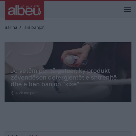
keyboard_arrow_right
Ballina
lani banjon
Jo vetëm për të gatuar, ky produkt
zëvendëson detergjentët e shtrenjtë
dhe e bën banjon “xixë”
4 vit me parë
schedule