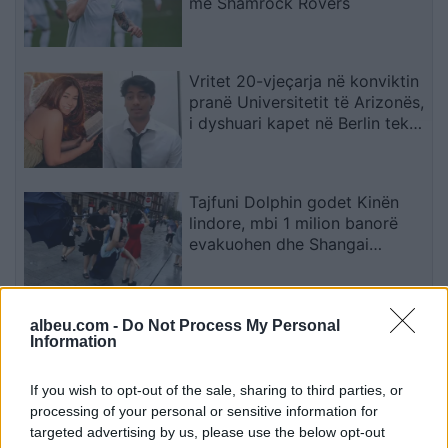
me Shamrock Rovers
Vritet 20-vjeçarja në konviktin
pranë Universitetit të Arizonës,
i dyshuari kapet në Berlin teksa
përpiqej të largohej drejt Indisë
Tajfuni Dolphin godet Kinën
lindore, mbi 1 milion banorë
evakuohen dhe Shangai
përmbytet
Plas me mbrojtësin e
albeu.com -
Do Not Process My Personal
Information
Kombëtares! Refuzoi të luante,
trajneri tregon prapaskenat që
dërguan në vendimin drastik
If you wish to opt-out of the sale, sharing to third parties, or
processing of your personal or sensitive information for
targeted advertising by us, please use the below opt-out