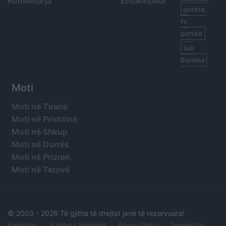
Kombëtarja
Enciklopedi
gazeta,
tv,
portale
Sali
Berisha
Moti
Moti në Tiranë
Moti në Prishtinë
Moti në Shkup
Moti në Durrës
Moti në Prizren
Moti në Tetovë
© 2003 -
2026 Të gjitha të drejtat janë të rezervuara!
Kontaktoni
Kushtet e Përdorimit
Privacy Policy
Powered by: