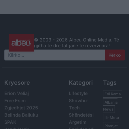
© 2003 -
2026 Albeu Online Media. Të
gjitha të drejtat janë të rezervuara!
Search
Kryesore
Kategori
Tags
Erion Veliaj
Lifestyle
Edi Rama
Free Esim
Showbiz
Albania
Zgjedhjet 2025
Tech
News
Belinda Balluku
Shëndetësi
Ilir Meta
SPAK
Argetim
Piranjat