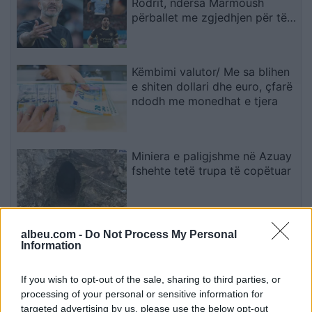
Rodrit, ndërsa Marmoush
përballet me zgjedhjen për të
ardhmen
Këmbimi valutor/ Me sa blihen
e shiten dollari dhe euro, çfarë
ndodh me monedhat e tjera
Miniera e paligjshme në Azuay
fshehte tetë trupa të copëtuar
albeu.com -
Do Not Process My Personal
Ndahet nga jeta në moshën
Information
84-vjeçare Ben Jones, aktori i
“The Dukes of Hazzard
If you wish to opt-out of the sale, sharing to third parties, or
processing of your personal or sensitive information for
targeted advertising by us, please use the below opt-out