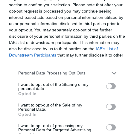
section to confirm your selection. Please note that after your
opt-out request is processed you may continue seeing
interest-based ads based on personal information utilized by
us or personal information disclosed to third parties prior to
your opt-out. You may separately opt-out of the further
disclosure of your personal information by third parties on the
IAB’s list of downstream participants. This information may
also be disclosed by us to third parties on the
IAB’s List of
Downstream Participants
that may further disclose it to other
third parties.
Personal Data Processing Opt Outs
I want to opt-out of the Sharing of my
personal data.
Opted In
I want to opt-out of the Sale of my
Personal Data.
Esim for Global
|
Esim for Europe
|
Esim for Caribbean
Opted In
|
Esim for USA
|
Esim for Italy
|
Esim for Spain
|
Esim
I want to opt-out of processing my
for Turkey
|
Esim for Germany
|
Esim for Greece
|
Esim
Personal Data for Targeted Advertising.