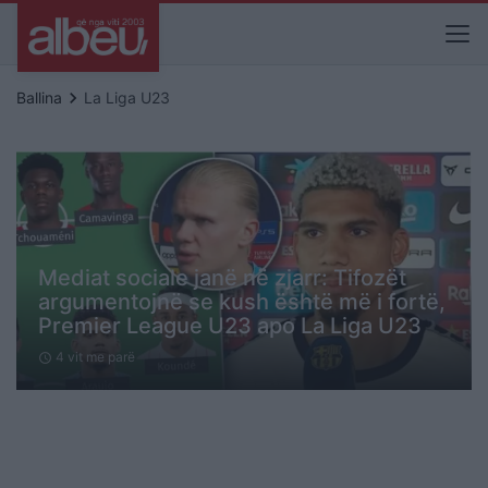
keyboard_arrow_right
Ballina
La Liga U23
Mediat sociale janë në zjarr: Tifozët
argumentojnë se kush është më i fortë,
Premier League U23 apo La Liga U23
4 vit me parë
schedule