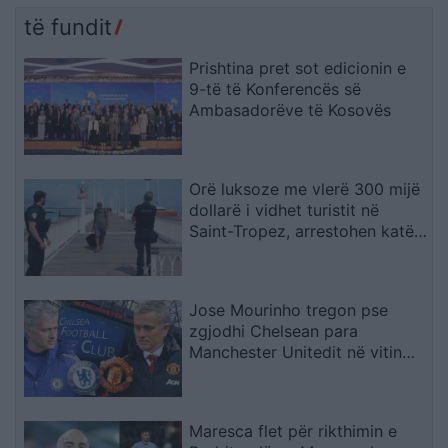
të fundit
Prishtina pret sot edicionin e
9-të të Konferencës së
Ambasadorëve të Kosovës
Orë luksoze me vlerë 300 mijë
dollarë i vidhet turistit në
Saint-Tropez, arrestohen katër
spanjollë
Jose Mourinho tregon pse
zgjodhi Chelsean para
Manchester Unitedit në vitin
2013: “Kisha nevojë të
ndihesha i dashur
Maresca flet për rikthimin e