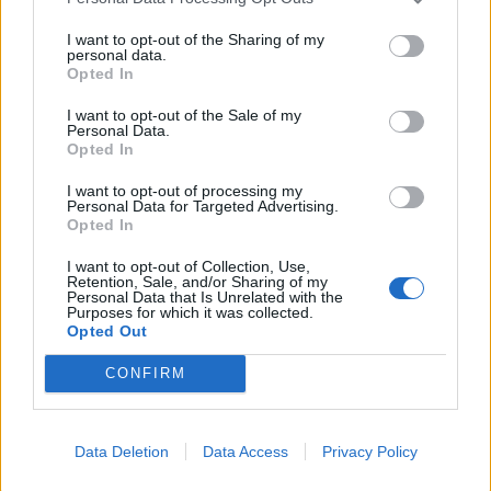
nga grupi B
(VIDEO)
19:17 / 18/01/2022
19:02 / 17/01/2022
schedule
schedule
I want to opt-out of the Sharing of my
personal data.
Opted In
I want to opt-out of the Sale of my
Personal Data.
Opted In
I want to opt-out of processing my
Personal Data for Targeted Advertising.
Opted In
Kupa e Afrikës/ Refuzohet
Kupa e Afrikës: Nigeria
kërkesa e Tunizisë
fiton ndeshjen e parë ndaj
I want to opt-out of Collection, Use,
Egjiptit (VIDEO)
Retention, Sale, and/or Sharing of my
12:24 / 14/01/2022
schedule
Personal Data that Is Unrelated with the
20:00 / 11/01/2022
Purposes for which it was collected.
schedule
Opted Out
CONFIRM
Data Deletion
Data Access
Privacy Policy