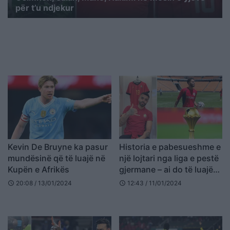
për t’u ndjekur
Kevin De Bruyne ka pasur
Historia e pabesueshme e
mundësinë që të luajë në
një lojtari nga liga e pestë
Kupën e Afrikës
gjermane – ai do të luajë
kundër Mo Salah në
20:08 / 13/01/2024
12:43 / 11/01/2024
schedule
schedule
Kupën e Kombeve të
Afrikës