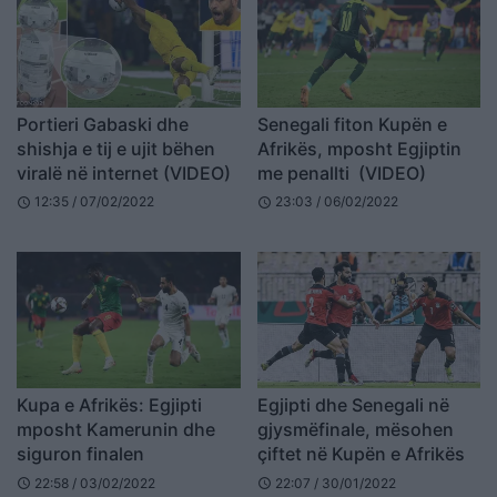
Portieri Gabaski dhe
Senegali fiton Kupën e
shishja e tij e ujit bëhen
Afrikës, mposht Egjiptin
viralë në internet (VIDEO)
me penallti (VIDEO)
12:35 / 07/02/2022
23:03 / 06/02/2022
schedule
schedule
Kupa e Afrikës: Egjipti
Egjipti dhe Senegali në
mposht Kamerunin dhe
gjysmëfinale, mësohen
siguron finalen
çiftet në Kupën e Afrikës
22:58 / 03/02/2022
22:07 / 30/01/2022
schedule
schedule