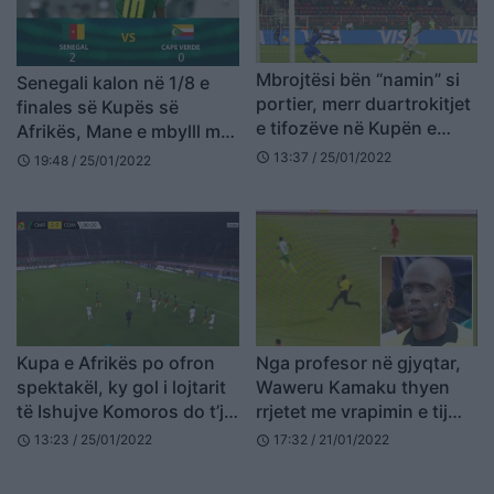
Mbrojtësi bën “namin” si
Senegali kalon në 1/8 e
portier, merr duartrokitjet
finales së Kupës së
e tifozëve në Kupën e
Afrikës, Mane e mbylll me
Afrikës (VIDEO)
gol (VIDEO)
13:37 / 25/01/2022
schedule
19:48 / 25/01/2022
schedule
Kupa e Afrikës po ofron
Nga profesor në gjyqtar,
spektakël, ky gol i lojtarit
Waweru Kamaku thyen
të Ishujve Komoros do t’ju
rrjetet me vrapimin e tij
befasojë (VIDEO)
(VIDEO)
13:23 / 25/01/2022
17:32 / 21/01/2022
schedule
schedule