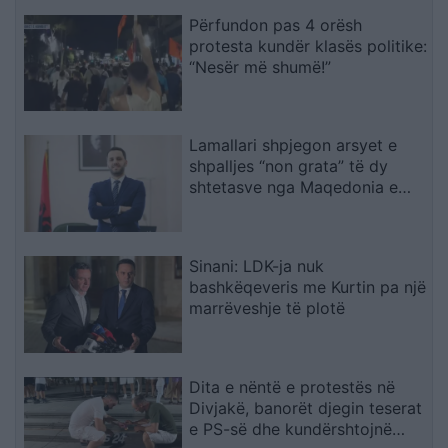
Përfundon pas 4 orësh
protesta kundër klasës politike:
“Nesër më shumë!”
Lamallari shpjegon arsyet e
shpalljes “non grata” të dy
shtetasve nga Maqedonia e
Veriut
Sinani: LDK-ja nuk
bashkëqeveris me Kurtin pa një
marrëveshje të plotë
Dita e nëntë e protestës në
Divjakë, banorët djegin teserat
e PS-së dhe kundërshtojnë