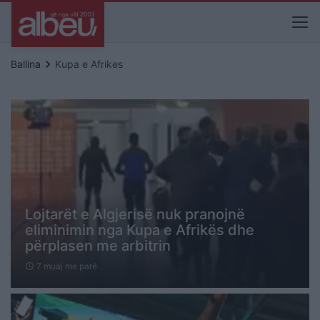
keyboard_arrow_right
Ballina
Kupa e Afrikes
Lojtarët e Algjerisë nuk pranojnë
eliminimin nga Kupa e Afrikës dhe
përplasen me arbitrin
7 muaj me parë
schedule