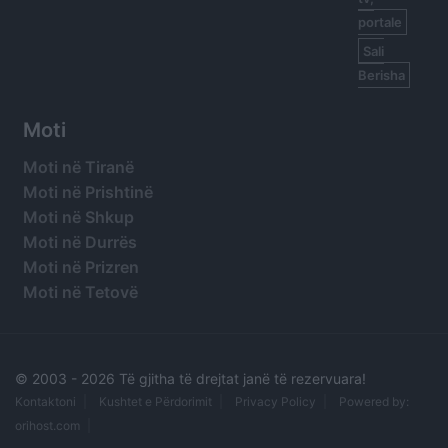
portale
Sali
Berisha
Moti
Moti në Tiranë
Moti në Prishtinë
Moti në Shkup
Moti në Durrës
Moti në Prizren
Moti në Tetovë
© 2003 -
2026 Të gjitha të drejtat janë të rezervuara!
Kontaktoni
Kushtet e Përdorimit
Privacy Policy
Powered by:
orihost.com