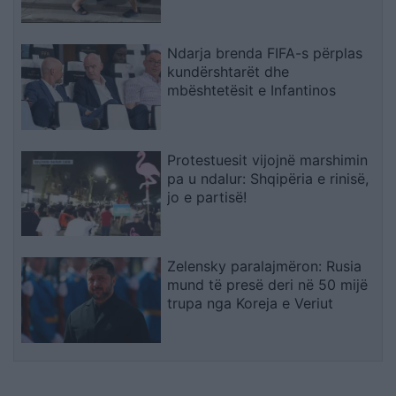
bashkimin me Lushnjën
Ndarja brenda FIFA-s përplas
kundërshtarët dhe
mbështetësit e Infantinos
Protestuesit vijojnë marshimin
pa u ndalur: Shqipëria e rinisë,
jo e partisë!
Zelensky paralajmëron: Rusia
mund të presë deri në 50 mijë
trupa nga Koreja e Veriut