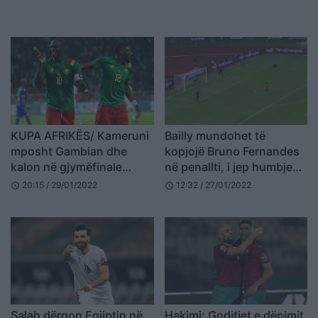
KUPA AFRIKËS/ Kameruni
Bailly mundohet të
mposht Gambian dhe
kopjojë Bruno Fernandes
kalon në gjymëfinale
në penallti, i jep humbjen
(VIDEO)
ekipit të tij (VIDEO)
20:15 / 29/01/2022
12:32 / 27/01/2022
schedule
schedule
Salah dërgon Egjiptin në
Hakimi: Goditjet e dënimit