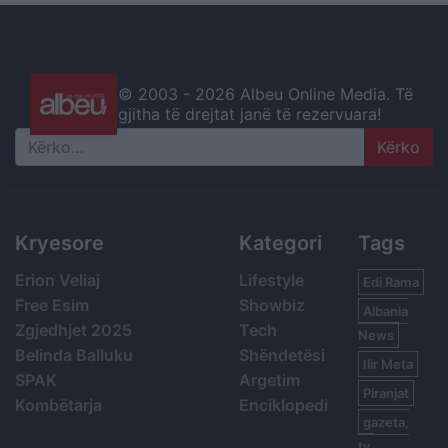
© 2003 -
2026 Albeu Online Media. Të
gjitha të drejtat janë të rezervuara!
Search
Kryesore
Kategori
Tags
Erion Veliaj
Lifestyle
Edi Rama
Free Esim
Showbiz
Albania
Zgjedhjet 2025
Tech
News
Belinda Balluku
Shëndetësi
Ilir Meta
SPAK
Argetim
Piranjat
Kombëtarja
Enciklopedi
gazeta,
tv,