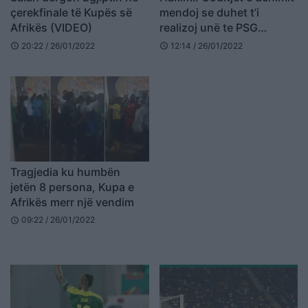
çerekfinale të Kupës së
mendoj se duhet t’i
Afrikës (VIDEO)
realizoj unë te PSG
(VIDEO)
20:22 / 26/01/2022
12:14 / 26/01/2022
schedule
schedule
Tragjedia ku humbën
jetën 8 persona, Kupa e
Afrikës merr një vendim
09:22 / 26/01/2022
schedule