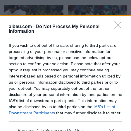
albeu.com -
Do Not Process My Personal
Information
Kupa e Afrikës: Egjipti
Lojtari i Liverpool-it
If you wish to opt-out of the sale, sharing to third parties, or
kualifikohet në 1/8
shënon gol fantastik në
processing of your personal or sensitive information for
(VIDEO)
Kupën e Afrikës (VIDEO)
targeted advertising by us, please use the below opt-out
section to confirm your selection. Please note that after your
22:16 / 19/01/2022
21:31 / 18/01/2022
schedule
schedule
opt-out request is processed you may continue seeing
interest-based ads based on personal information utilized by
us or personal information disclosed to third parties prior to
your opt-out. You may separately opt-out of the further
disclosure of your personal information by third parties on the
IAB’s list of downstream participants. This information may
also be disclosed by us to third parties on the
IAB’s List of
Downstream Participants
that may further disclose it to other
Kupa e Afrikës: Senegali
Gafa e portierit në Kupën
third parties.
dhe Guinea kualifikohen
e Afrikës bëhet virale
Personal Data Processing Opt Outs