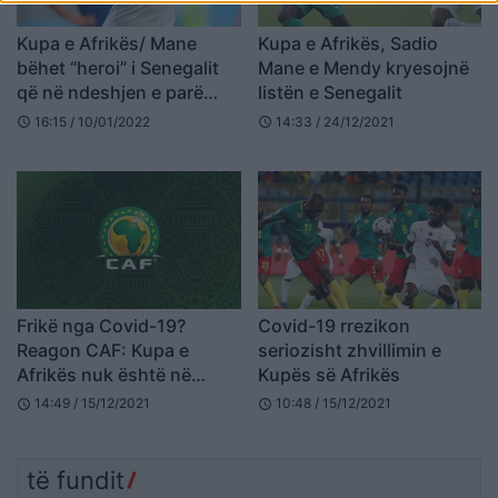
Kupa e Afrikës/ Mane
Kupa e Afrikës, Sadio
bëhet “heroi” i Senegalit
Mane e Mendy kryesojnë
që në ndeshjen e parë
listën e Senegalit
ndaj Zimbabwe (VIDEO)
16:15 / 10/01/2022
14:33 / 24/12/2021
schedule
schedule
Frikë nga Covid-19?
Covid-19 rrezikon
Reagon CAF: Kupa e
seriozisht zhvillimin e
Afrikës nuk është në
Kupës së Afrikës
rrezik
14:49 / 15/12/2021
10:48 / 15/12/2021
schedule
schedule
të fundit