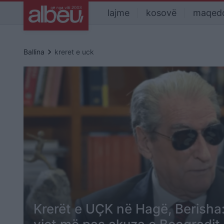
lajme
kosovë
maqed
keyboard_arrow_right
Ballina
kreret e uck
Krerët e UÇK në Hagë, Berisha