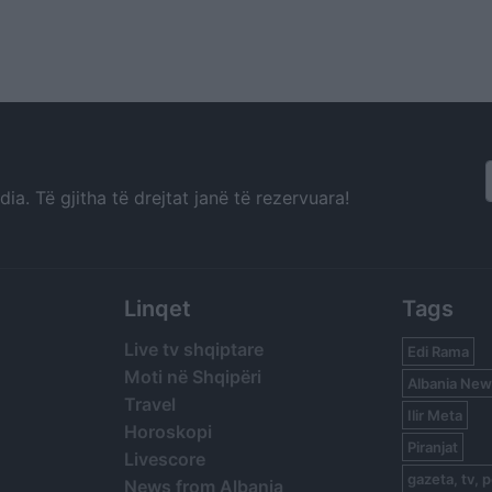
a. Të gjitha të drejtat janë të rezervuara!
Linqet
Tags
Live tv shqiptare
Edi Rama
Moti në Shqipëri
Albania New
Travel
Ilir Meta
Horoskopi
Piranjat
Livescore
gazeta, tv, p
News from Albania