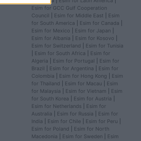
for Africa
|
Esim for Latin America
|
Esim for GCC Gulf Cooperation
Council
|
Esim for Middle East
|
Esim
for South America
|
Esim for Canada
|
Esim for Mexico
|
Esim for Japan
|
Esim for Albania
|
Esim for Kosovo
|
Esim for Switzerland
|
Esim for Tunisia
|
Esim for South Africa
|
Esim for
Algeria
|
Esim for Portugal
|
Esim for
Brazil
|
Esim for Argentina
|
Esim for
Colombia
|
Esim for Hong Kong
|
Esim
for Thailand
|
Esim for Macau
|
Esim
for Malaysia
|
Esim for Vietnam
|
Esim
for South Korea
|
Esim for Austria
|
Esim for Netherlands
|
Esim for
Australia
|
Esim for Russia
|
Esim for
India
|
Esim for Chile
|
Esim for Peru
|
Esim for Poland
|
Esim for North
Macedonia
|
Esim for Sweden
|
Esim