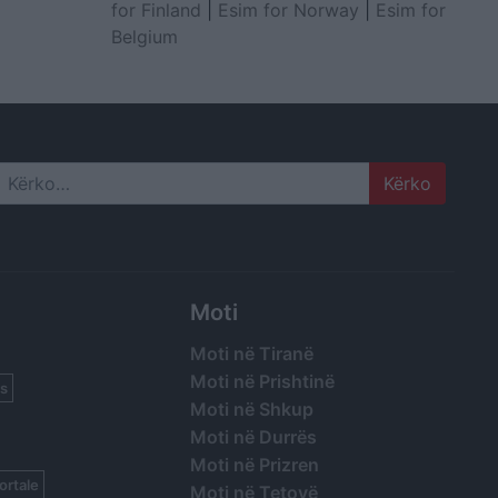
for Finland
|
Esim for Norway
|
Esim for
Belgium
Search
Moti
Moti në Tiranë
Moti në Prishtinë
s
Moti në Shkup
Moti në Durrës
Moti në Prizren
ortale
Moti në Tetovë