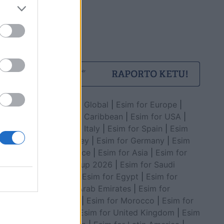
Esim for Global
|
Esim for Europe
|
Esim for Caribbean
|
Esim for USA
|
Esim for Italy
|
Esim for Spain
|
Esim
for Turkey
|
Esim for Germany
|
Esim
for Greece
|
Esim for Asia
|
Esim for
World Cup 2026
|
Esim for Saudi
Arabia
|
Esim for Egypt
|
Esim for
United Arab Emirates
|
Esim for
Balkans
|
Esim for Morocco
|
Esim for
China
|
Esim for United Kingdom
|
Esim