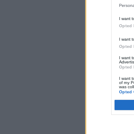
Persona
I want t
Opted 
I want t
Opted 
I want 
Advertis
Opted 
I want t
of my P
was col
Opted 