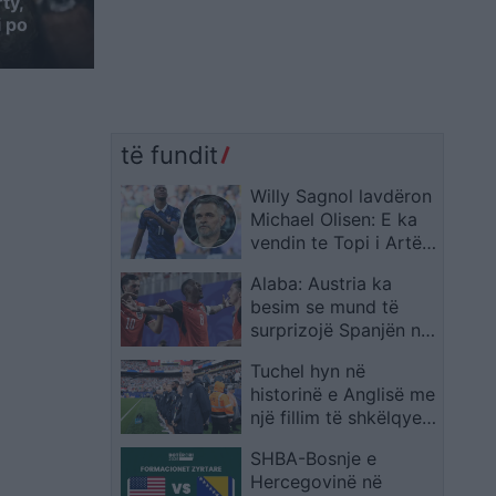
ty,
i po
të fundit
Willy Sagnol lavdëron
Michael Olisen: E ka
vendin te Topi i Artë,
madje mbi Messin dhe
Alaba: Austria ka
Ronaldon
besim se mund të
surprizojë Spanjën në
Kupën e Botës
Tuchel hyn në
historinë e Anglisë me
një fillim të shkëlqyer
si përzgjedhës
SHBA-Bosnje e
Hercegovinë në