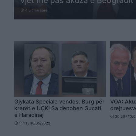
vjet më pas akuza e Beogradit
4 vit me parë
schedule
Gjykata Speciale vendos: Burg për
VOA: Akuz
krerët e UÇK! Sa dënohen Gucati
drejtuesv
e Haradinaj
20:26 / 10/
schedule
11:11 / 18/05/2022
schedule