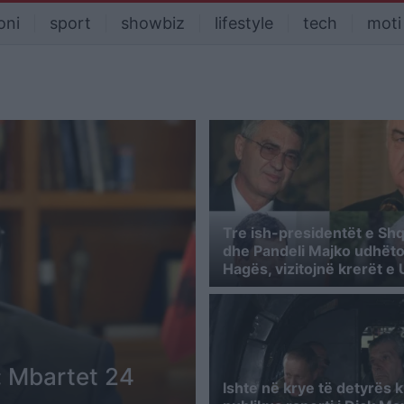
oni
sport
showbiz
lifestyle
tech
moti
Tre ish-presidentët e Shq
dhe Pandeli Majko udhëto
Hagës, vizitojnë krerët e
: Mbartet 24
Ishte në krye të detyrës k