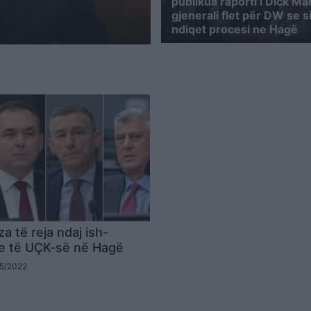
publikua raporti i Dick Mar
gjenerali flet për DW se s
ndiqet procesi ne Hagë
a të reja ndaj ish-
e të UÇK-së në Hagë
05/2022