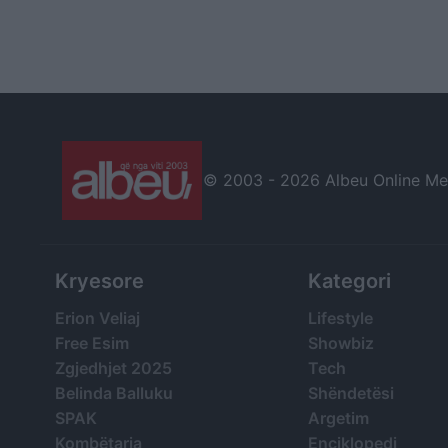
© 2003 -
2026 Albeu Online Medi
Kryesore
Kategori
Erion Veliaj
Lifestyle
Free Esim
Showbiz
Zgjedhjet 2025
Tech
Belinda Balluku
Shëndetësi
SPAK
Argetim
Kombëtarja
Enciklopedi