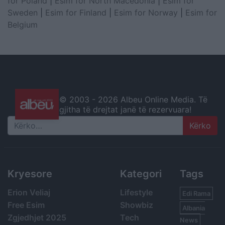
for Poland
|
Esim for North Macedonia
|
Esim for
Sweden
|
Esim for Finland
|
Esim for Norway
|
Esim for
Belgium
© 2003 -
2026 Albeu Online Media. Të
gjitha të drejtat janë të rezervuara!
Search
Kryesore
Kategori
Tags
Erion Veliaj
Lifestyle
Edi Rama
Free Esim
Showbiz
Albania
Zgjedhjet 2025
Tech
News