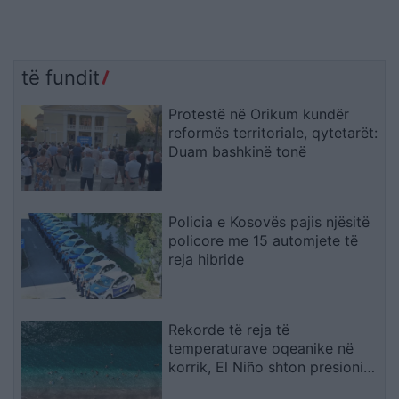
të fundit
Protestë në Orikum kundër
reformës territoriale, qytetarët:
Duam bashkinë tonë
Policia e Kosovës pajis njësitë
policore me 15 automjete të
reja hibride
Rekorde të reja të
temperaturave oqeanike në
korrik, El Niño shton presionin
mbi klimën globale