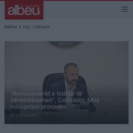
keyboard_arrow_right
Ballina
kqz. celibashi
“Komisionerët e lodhur të
zëvendësohen”, Celibashi: Mos
ndërprisni procesin
5 vit me parë
schedule