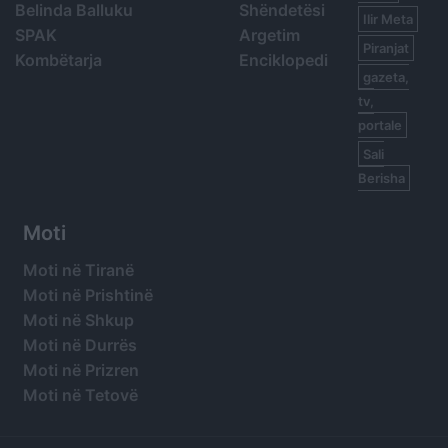
Belinda Balluku
Shëndetësi
Ilir Meta
SPAK
Argetim
Piranjat
Kombëtarja
Enciklopedi
gazeta,
tv,
portale
Sali
Berisha
Moti
Moti në Tiranë
Moti në Prishtinë
Moti në Shkup
Moti në Durrës
Moti në Prizren
Moti në Tetovë