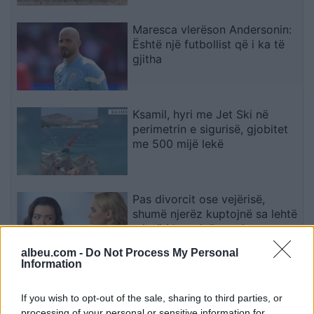
Maresca vlerëson Andersonin:
Është një futbollist që i ka të
gjitha
Ksamil, hyri me Jet Ski në
perimetrin e sigurisë, gjobitet
me 500 mijë lekë
Pas divorcit ose vejërisë,
shumë njerëz kuptojnë sa lehtë
miqtë i largojnë nga jeta e
çifteve
albeu.com -
Do Not Process My Personal
Information
Ahmeti: Marrëveshja e Ohrit
ishte kompromisi më i mirë,
If you wish to opt-out of the sale, sharing to third parties, or
ndërsa tani synohet zhbërja e
processing of your personal or sensitive information for