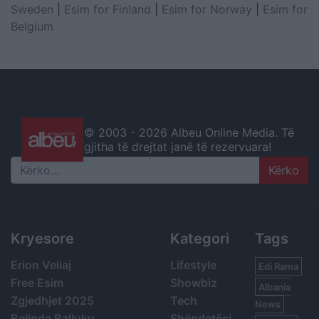
Sweden
|
Esim for Finland
|
Esim for Norway
|
Esim for
Belgium
© 2003 -
2026 Albeu Online Media. Të
gjitha të drejtat janë të rezervuara!
Search
Kryesore
Kategori
Tags
Erion Veliaj
Lifestyle
Edi Rama
Free Esim
Showbiz
Albania
Zgjedhjet 2025
Tech
News
Belinda Balluku
Shëndetësi