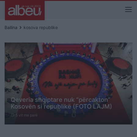
keyboard_arrow_right
Ballina
kosova republike
Qeveria shqiptare nuk “përcakton”
Kosovën si republikë (FOTO LAJM)
5 vit me parë
schedule