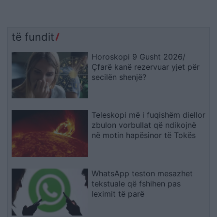
të fundit
Horoskopi 9 Gusht 2026/
Çfarë kanë rezervuar yjet për
secilën shenjë?
Teleskopi më i fuqishëm diellor
zbulon vorbullat që ndikojnë
në motin hapësinor të Tokës
WhatsApp teston mesazhet
tekstuale që fshihen pas
leximit të parë