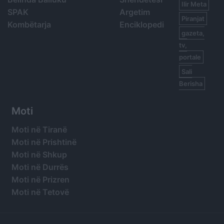
Ilir Meta
SPAK
Argetim
Piranjat
Kombëtarja
Enciklopedi
gazeta,
tv,
portale
Sali
Berisha
Moti
Moti në Tiranë
Moti në Prishtinë
Moti në Shkup
Moti në Durrës
Moti në Prizren
Moti në Tetovë