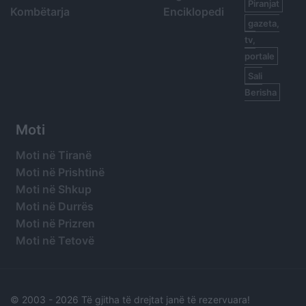
Piranjat
Kombëtarja
Enciklopedi
gazeta,
tv,
portale
Sali
Berisha
Moti
Moti në Tiranë
Moti në Prishtinë
Moti në Shkup
Moti në Durrës
Moti në Prizren
Moti në Tetovë
© 2003 -
2026 Të gjitha të drejtat janë të rezervuara!