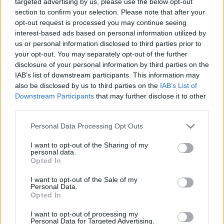
targeted advertising by us, please use the below opt-out
section to confirm your selection. Please note that after your
opt-out request is processed you may continue seeing
interest-based ads based on personal information utilized by
us or personal information disclosed to third parties prior to
your opt-out. You may separately opt-out of the further
disclosure of your personal information by third parties on the
IAB’s list of downstream participants. This information may
also be disclosed by us to third parties on the
IAB’s List of
Downstream Participants
that may further disclose it to other
third parties.
Personal Data Processing Opt Outs
I want to opt-out of the Sharing of my
personal data.
Opted In
I want to opt-out of the Sale of my
Personal Data.
Opted In
Esim for Global
|
Esim for Europe
|
Esim for Caribbean
|
Esim for USA
|
Esim for Italy
|
Esim for Spain
|
Esim
I want to opt-out of processing my
Personal Data for Targeted Advertising.
for Turkey
|
Esim for Germany
|
Esim for Greece
|
Esim