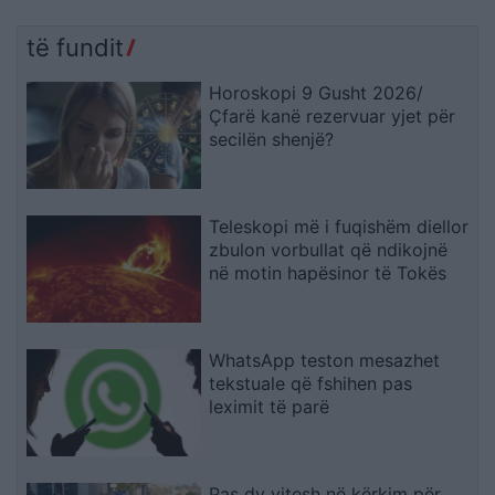
të fundit
Horoskopi 9 Gusht 2026/
Çfarë kanë rezervuar yjet për
secilën shenjë?
Teleskopi më i fuqishëm diellor
zbulon vorbullat që ndikojnë
në motin hapësinor të Tokës
WhatsApp teston mesazhet
tekstuale që fshihen pas
leximit të parë
Pas dy vitesh në kërkim për