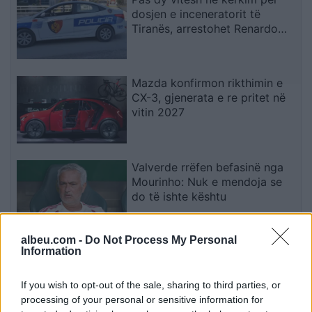
dosjen e inceneratorit të
Tiranës, arrestohet Renardo
Nallbani në Palasë
Mazda konfirmon rikthimin e
CX-3, gjenerata e re pritet në
vitin 2027
Valverde rrëfen befasinë nga
Mourinho: Nuk e mendoja se
do të ishte kështu
albeu.com -
Do Not Process My Personal
Arrestohet 73-vjeçari në Krujë,
Information
ndezi zjarr për të djegur barin
dhe flakët u përhapën drejt
If you wish to opt-out of the sale, sharing to third parties, or
malit
processing of your personal or sensitive information for