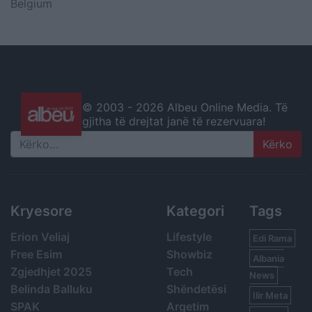
Belgium
© 2003 -
2026 Albeu Online Media. Të
gjitha të drejtat janë të rezervuara!
Search
Kryesore
Kategori
Tags
Erion Veliaj
Lifestyle
Edi Rama
Free Esim
Showbiz
Albania
Zgjedhjet 2025
Tech
News
Belinda Balluku
Shëndetësi
Ilir Meta
SPAK
Argetim