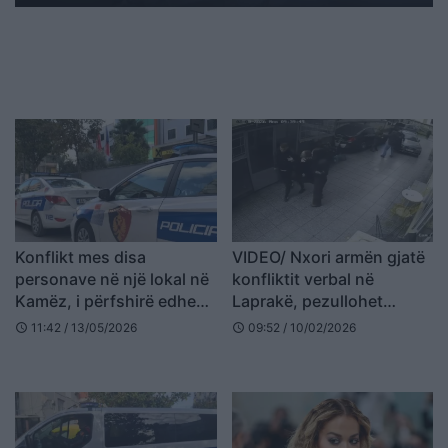
Konflikt mes disa
VIDEO/ Nxori armën gjatë
personave në një lokal në
konfliktit verbal në
Kamëz, i përfshirë edhe
Laprakë, pezullohet
një efektiv i FNSH,
efektivi i policisë (EMRI)
11:42 / 13/05/2026
09:52 / 10/02/2026
schedule
schedule
pezullohen nga detyra dy
policë