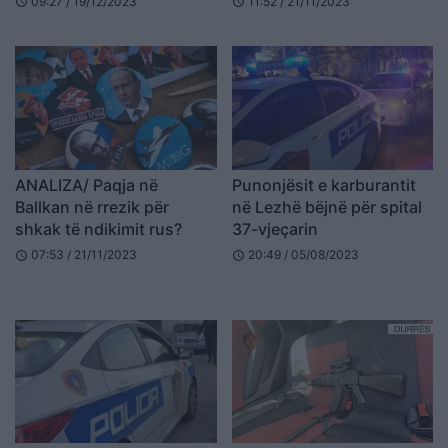
09:27 / 19/12/2023
11:52 / 21/11/2023
schedule
schedule
Qyqja o Zot!
ANALIZA/ Paqja në
Punonjësit e karburantit
Ballkan në rrezik për
në Lezhë bëjnë për spital
shkak të ndikimit rus?
37-vjeçarin
07:53 / 21/11/2023
20:49 / 05/08/2023
schedule
schedule