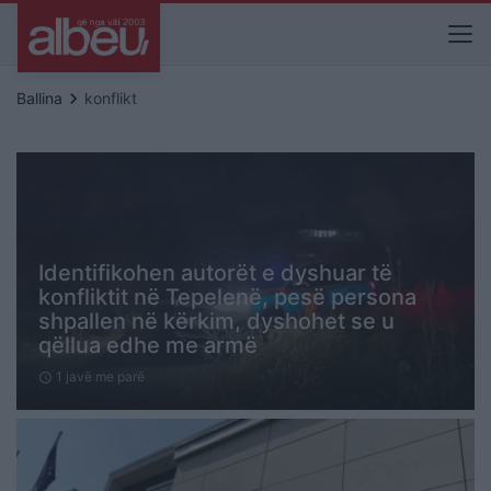
keyboard_arrow_right
Ballina
konflikt
Identifikohen autorët e dyshuar të
konfliktit në Tepelenë, pesë persona
shpallen në kërkim, dyshohet se u
qëllua edhe me armë
1 javë me parë
schedule