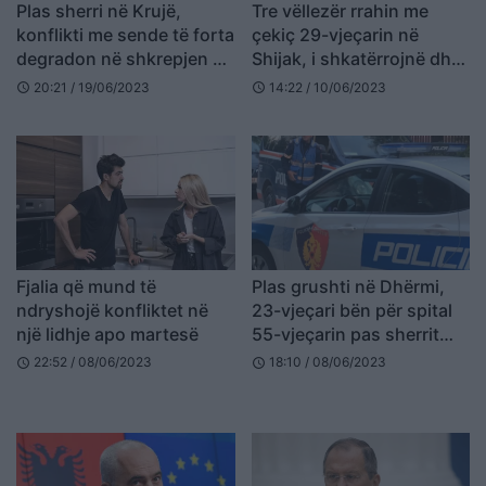
Plas sherri në Krujë,
Tre vëllezër rrahin me
konflikti me sende të forta
çekiç 29-vjeçarin në
degradon në shkrepjen e
Shijak, i shkatërrojnë dhe
armës
lokalin
20:21 / 19/06/2023
14:22 / 10/06/2023
schedule
schedule
Fjalia që mund të
Plas grushti në Dhërmi,
ndryshojë konfliktet në
23-vjeçari bën për spital
një lidhje apo martesë
55-vjeçarin pas sherrit
për motive të dobëta
22:52 / 08/06/2023
18:10 / 08/06/2023
schedule
schedule