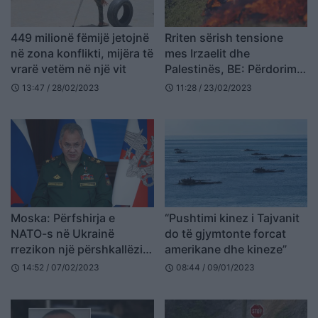
449 milionë fëmijë jetojnë
Rriten sërish tensione
në zona konflikti, mijëra të
mes Irzaelit dhe
vrarë vetëm në një vit
Palestinës, BE: Përdorimi i
forcës është mjeti i fundit
13:47 / 28/02/2023
11:28 / 23/02/2023
schedule
schedule
Moska: Përfshirja e
“Pushtimi kinez i Tajvanit
NATO-s në Ukrainë
do të gjymtonte forcat
rrezikon një përshkallëzim
amerikane dhe kineze”
“të paparashikueshëm”
14:52 / 07/02/2023
08:44 / 09/01/2023
schedule
schedule