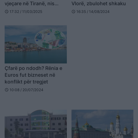
vjeçare në Tiranë, nis
Vlorë, zbulohet shkaku
hetimi ndaj tyre
17:32 / 11/03/2025
16:35 / 14/08/2024
schedule
schedule
Çfarë po ndodh? Rënia e
Euros fut bizneset në
konflikt për tregjet
10:08 / 20/07/2024
schedule