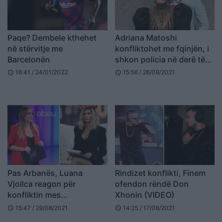
Paqe? Dembele kthehet
Adriana Matoshi
në stërvitje me
konfliktohet me fqinjën, i
Barcelonën
shkon policia në derë të
shtëpisë
16:41 / 24/01/2022
15:56 / 26/09/2021
schedule
schedule
Pas Arbanës, Luana
Rindizet konflikti, Finem
Vjollca reagon për
ofendon rëndë Don
konfliktin mes
Xhonin (VIDEO)
moderatoreve (FOTO
15:47 / 29/08/2021
14:25 / 17/08/2021
schedule
schedule
LAJM)