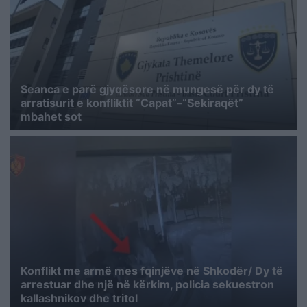
Seanca e parë gjyqësore në mungesë për dy të
arratisurit e konfliktit “Capat”–“Sekiraqët”
mbahet sot
Konflikt me armë mes fqinjëve në Shkodër/ Dy të
arrestuar dhe një në kërkim, policia sekuestron
kallashnikov dhe tritol