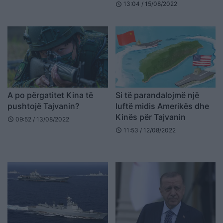
përfshihen edhe 2 të tjerë
13:04 / 15/08/2022
schedule
A po përgatitet Kina të
Si të parandalojmë një
pushtojë Tajvanin?
luftë midis Amerikës dhe
Kinës për Tajvanin
09:52 / 13/08/2022
schedule
11:53 / 12/08/2022
schedule