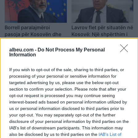
Borrell paralajmëroi
Lavrov flet për situatën në
pasoja për Kosovën dhe
Kosovë: Një shpërthim i
Serbinë, Rama: BE s’mund
madh po përgatitet në
të ishte më e qartë se kaq!
qendër të Evropës
16:47 / 03/06/2023
15:58 / 29/05/2023
albeu.com -
Do Not Process My Personal
schedule
schedule
Information
If you wish to opt-out of the sale, sharing to third parties, or
processing of your personal or sensitive information for
targeted advertising by us, please use the below opt-out
section to confirm your selection. Please note that after your
opt-out request is processed you may continue seeing
interest-based ads based on personal information utilized by
Diplomacia perëndimore
“Do të ndodhë diçka që
us or personal information disclosed to third parties prior to
kërkon shmangien e
nuk e kemi parë”, Vuçiç
your opt-out. You may separately opt-out of the further
veprimeve të njëanshme
thotë se i druhet konfliktit
disclosure of your personal information by third parties on the
në veriun e Kosovës
në Kosovë
23:38 / 28/05/2023
22:07 / 28/05/2023
IAB’s list of downstream participants. This information may
schedule
schedule
also be disclosed by us to third parties on the
IAB’s List of