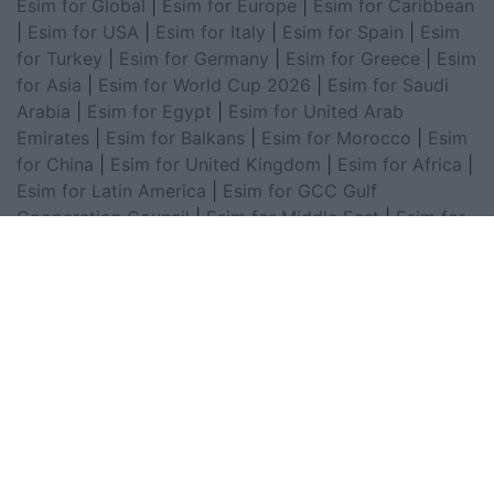
Esim for Global
|
Esim for Europe
|
Esim for Caribbean
|
Esim for USA
|
Esim for Italy
|
Esim for Spain
|
Esim
for Turkey
|
Esim for Germany
|
Esim for Greece
|
Esim
for Asia
|
Esim for World Cup 2026
|
Esim for Saudi
Arabia
|
Esim for Egypt
|
Esim for United Arab
Emirates
|
Esim for Balkans
|
Esim for Morocco
|
Esim
for China
|
Esim for United Kingdom
|
Esim for Africa
|
Esim for Latin America
|
Esim for GCC Gulf
Cooperation Council
|
Esim for Middle East
|
Esim for
South America
|
Esim for Canada
|
Esim for Mexico
|
Esim for Japan
|
Esim for Albania
|
Esim for Kosovo
|
Esim for Switzerland
|
Esim for Tunisia
|
Esim for
South Africa
|
Esim for Algeria
|
Esim for Portugal
|
Esim for Brazil
|
Esim for Argentina
|
Esim for
Colombia
|
Esim for Hong Kong
|
Esim for Thailand
|
Esim for Macau
|
Esim for Malaysia
|
Esim for Vietnam
|
Esim for South Korea
|
Esim for Austria
|
Esim for
Netherlands
|
Esim for Australia
|
Esim for Russia
|
Esim for India
|
Esim for Chile
|
Esim for Peru
|
Esim