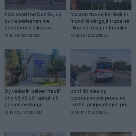
Plas sherri në Durrës, dy
Macron tha se Perëndimi
burra përleshen me
mund të dërgojë trupa në
punëtorin e pikës së
Ukrainë, reagon Kremlini:
karburantit
Konflikti me NATO-n i
15:38 / 23/03/2024
12:39 / 27/02/2024
schedule
schedule
pashmangshëm
Dy vëllezër bëhen “tapë”
Konflikt mes dy
dhe bëjnë për spital një
personave për prona në
person në Korçë
Lezhë, plagoset njëri prej
tyre
12:03 / 14/02/2024
13:14 / 01/02/2024
schedule
schedule