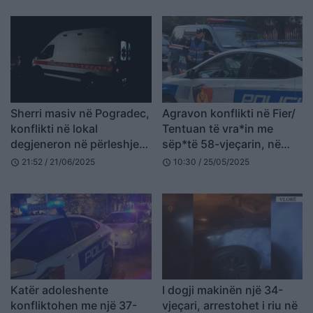
Sherri masiv në Pogradec,
Agravon konflikti në Fier/
konflikti në lokal
Tentuan të vra*in me
degjeneron në përleshje
sëp*të 58-vjeçarin, në
me thika e karrige! Dy
pranga babai, në kërkim
21:52 / 21/06/2025
10:30 / 25/05/2025
schedule
schedule
persona përfundojnë te
djali
Trauma
Katër adoleshente
I dogji makinën një 34-
konfliktohen me një 37-
vjeçari, arrestohet i riu në