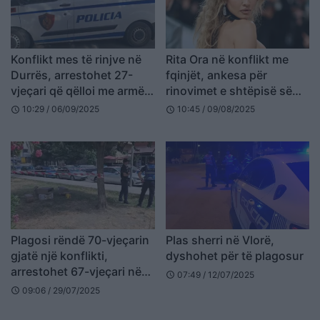
Konflikt mes të rinjve në
Rita Ora në konflikt me
Durrës, arrestohet 27-
fqinjët, ankesa për
vjeçari që qëlloi me armë
rinovimet e shtëpisë së
gjahu (EMRI)
saj në Londër
10:29 / 06/09/2025
10:45 / 09/08/2025
schedule
schedule
Plagosi rëndë 70-vjeçarin
Plas sherri në Vlorë,
gjatë një konflikti,
dyshohet për të plagosur
arrestohet 67-vjeçari në
07:49 / 12/07/2025
schedule
Durrës
09:06 / 29/07/2025
schedule