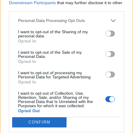
Downstream Participants
that may further disclose it to other
third parties.
Personal Data Processing Opt Outs
I want to opt-out of the Sharing of my
personal data.
Opted In
Tentoi të vriste fqinjin me
Kanosi me thikë 65-
sëpatë pas konfliktit për
vjeçarin pas një konflikti,
I want to opt-out of the Sale of my
Personal Data.
motive të dobëta,
arrestohet autori në Vaun
Opted In
arrestohet 38-vjeçari në
e Dejës
13:53 / 26/05/2023
12:28 / 22/05/2023
schedule
schedule
Pogradec
I want to opt-out of processing my
Personal Data for Targeted Advertising.
Opted In
I want to opt-out of Collection, Use,
Retention, Sale, and/or Sharing of my
Personal Data that Is Unrelated with the
Purposes for which it was collected.
Opted Out
CONFIRM
Sherr për një vajzë, kërcet
Sherr mes nxënësve në
arma në Tiranë
një shkollë në Paskuqan,