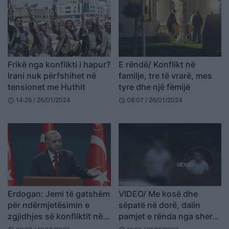
Frikë nga konflikti i hapur?
E rëndë/ Konflikt në
Irani nuk përfshihet në
familje, tre të vrarë, mes
tensionet me Huthit
tyre dhe një fëmijë
14:26 / 26/01/2024
08:07 / 26/01/2024
schedule
schedule
Erdogan: Jemi të gatshëm
VIDEO/ Me kosë dhe
për ndërmjetësimin e
sëpatë në dorë, dalin
zgjidhjes së konfliktit në
pamjet e rënda nga sherri
Ukrainë
mes dy familjeve në Pukë: