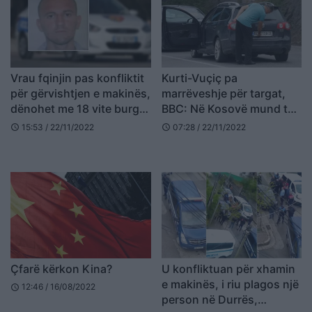
Vrau fqinjin pas konfliktit
Kurti-Vuçiç pa
për gërvishtjen e makinës,
marrëveshje për targat,
dënohet me 18 vite burg
BBC: Në Kosovë mund të
autori nga Elbasani
shpërthejë konflikti
15:53 / 22/11/2022
07:28 / 22/11/2022
schedule
schedule
Çfarë kërkon Kina?
U konfliktuan për xhamin
e makinës, i riu plagos një
12:46 / 16/08/2022
schedule
person në Durrës,