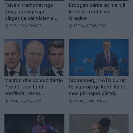
Tajvani rrethohet nga
Erdogan përballet me një
Kina, stërvitje apo
konflikt frontal me
përgatitje për nisjen e
Greqinë
luftës?
22:54 / 02/08/2022
16:00 / 02/06/2022
schedule
schedule
Macron dhe Scholz thirrje
Stoltenberg: NATO duhet
Putinit: Jepi fund
të sigurojë që konflikti të
konfliktit, kërko
mos përhapet përtej
armëpushim me Ukrainën
Ukrainës
15:50 / 29/05/2022
14:30 / 08/03/2022
schedule
schedule