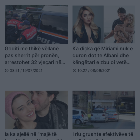
Goditi me thikë vëllanë
Ka diçka që Miriami nuk e
pas sherrit për pronën,
duron dot te Albani dhe
arrestohet 32 vjeçari në
këngëtari e zbuloi vetë
Tiranë
(FOTO LAJM)
08:51 / 19/07/2021
10:27 / 08/06/2021
schedule
schedule
Ia ka sjellë në “majë të
I riu grushte efektivëve të