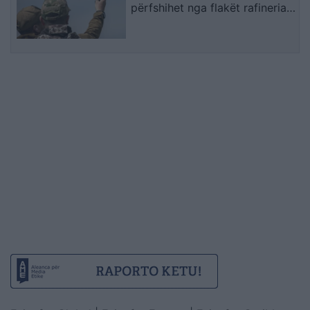
përfshihet nga flakët rafineria
dhe plagosen 5 persona