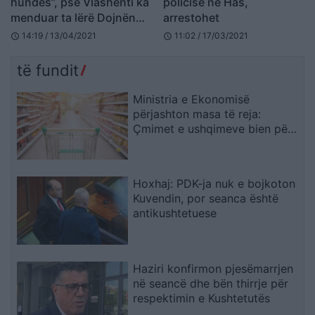
hundës”, pse Vlashenti ka
policisë në Has,
menduar ta lërë Dojnën
arrestohet
(VIDEO)
14:19 / 13/04/2021
11:02 / 17/03/2021
schedule
schedule
të fundit
Ministria e Ekonomisë
përjashton masa të reja:
Çmimet e ushqimeve bien për
të dytin muaj radhazi
Hoxhaj: PDK-ja nuk e bojkoton
Kuvendin, por seanca është
antikushtetuese
Haziri konfirmon pjesëmarrjen
në seancë dhe bën thirrje për
respektimin e Kushtetutës