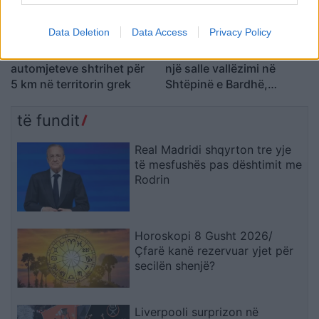
Data Deletion
Data Access
Privacy Policy
Kakavijë, kolona e
Gjykata ndaloi ndërtimin e
automjeteve shtrihet për
një salle vallëzimi në
5 km në territorin grek
Shtëpinë e Bardhë,
reagon Trump: Do ta
çojmë çështjen në
të fundit
Gjykatën e Lartë
Real Madridi shqyrton tre yje
të mesfushës pas dështimit me
Rodrin
Horoskopi 8 Gusht 2026/
Çfarë kanë rezervuar yjet për
secilën shenjë?
Liverpooli surprizon në