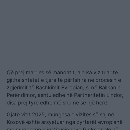
Që prej marrjes së mandatit, ajo ka vizituar të
gjitha shtetet e tjera të përfshira në procesin e
zgjerimit të Bashkimit Evropian, si në Ballkanin
Perëndimor, ashtu edhe në Partneritetin Lindor,
disa prej tyre edhe më shumë se një herë.
Gjatë vitit 2025, mungesa e vizitës së saj në
Kosovë është arsyetuar nga zyrtarët evropianë
me mungesën e institucioneve funksionale në