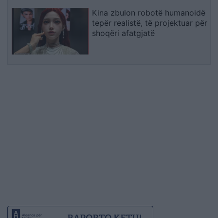
Kina zbulon robotë humanoidë
tepër realistë, të projektuar për
shoqëri afatgjatë