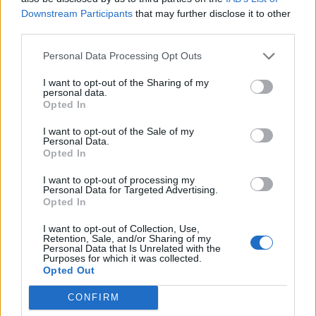
Downstream Participants
that may further disclose it to other
third parties.
Koncerti i Kanye West
Dita e tetë e protestës në
Personal Data Processing Opt Outs
shkakton përplasje me
Divjakë, banorët
kalendarin e Champions
refuzojnë bashkimin me
I want to opt-out of the Sharing of my
League në Kazakistan
Lushnjen
personal data.
Opted In
I want to opt-out of the Sale of my
Personal Data.
Opted In
I want to opt-out of processing my
Personal Data for Targeted Advertising.
Opted In
Flakët përfshijnë një
Dita e 69-të e protestës,
banesë në Shkodër,
qytetarët marshojnë
I want to opt-out of Collection, Use,
zjarrfikësit vënë situatën
nëpër Tiranë
Retention, Sale, and/or Sharing of my
Personal Data that Is Unrelated with the
nën kontroll
Purposes for which it was collected.
Opted Out
CONFIRM