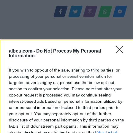
albeu.com -
Do Not Process My Personal
Information
If you wish to opt-out of the sale, sharing to third parties, or
processing of your personal or sensitive information for
targeted advertising by us, please use the below opt-out
Kurti kundërshton
Gramsh, tre zjarre nën
section to confirm your selection. Please note that after your
kërkesat e LDK-së: Asnjë
kontroll pas ndërhyrjes në
opt-out request is processed you may continue seeing
marrëveshje nuk mund të
terrene të vështira
interest-based ads based on personal information utilized by
zhbëjë vullnetin qytetar
us or personal information disclosed to third parties prior to
your opt-out. You may separately opt-out of the further
disclosure of your personal information by third parties on the
IAB’s list of downstream participants. This information may
also be disclosed by us to third parties on the
IAB’s List of