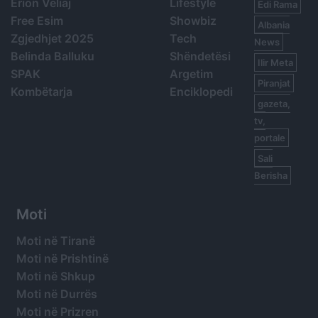
Erion Veliaj
Lifestyle
Edi Rama
Free Esim
Showbiz
Albania
Zgjedhjet 2025
Tech
News
Belinda Balluku
Shëndetësi
Ilir Meta
SPAK
Argetim
Piranjat
Kombëtarja
Enciklopedi
gazeta,
tv,
portale
Sali
Berisha
Moti
Moti në Tiranë
Moti në Prishtinë
Moti në Shkup
Moti në Durrës
Moti në Prizren