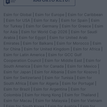
Esim for Global
|
Esim for Europe
|
Esim for Caribbean
|
Esim for USA
|
Esim for Italy
|
Esim for Spain
|
Esim
for Turkey
|
Esim for Germany
|
Esim for Greece
|
Esim
for Asia
|
Esim for World Cup 2026
|
Esim for Saudi
Arabia
|
Esim for Egypt
|
Esim for United Arab
Emirates
|
Esim for Balkans
|
Esim for Morocco
|
Esim
for China
|
Esim for United Kingdom
|
Esim for Africa
|
Esim for Latin America
|
Esim for GCC Gulf
Cooperation Council
|
Esim for Middle East
|
Esim for
South America
|
Esim for Canada
|
Esim for Mexico
|
Esim for Japan
|
Esim for Albania
|
Esim for Kosovo
|
Esim for Switzerland
|
Esim for Tunisia
|
Esim for
South Africa
|
Esim for Algeria
|
Esim for Portugal
|
Esim for Brazil
|
Esim for Argentina
|
Esim for
Colombia
|
Esim for Hong Kong
|
Esim for Thailand
|
Esim for Macau
|
Esim for Malaysia
|
Esim for Vietnam
|
Esim for South Korea
|
Esim for Austria
|
Esim for