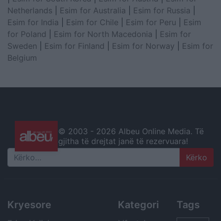
Netherlands
|
Esim for Australia
|
Esim for Russia
|
Esim for India
|
Esim for Chile
|
Esim for Peru
|
Esim
for Poland
|
Esim for North Macedonia
|
Esim for
Sweden
|
Esim for Finland
|
Esim for Norway
|
Esim for
Belgium
© 2003 -
2026 Albeu Online Media. Të
gjitha të drejtat janë të rezervuara!
Search
Kryesore
Kategori
Tags