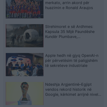
merkato, arrin akord për
huazimin e Ronald Araujos
Strehimoret e së Ardhmes:
Kapsula 35 Mijë Paundëshe
Kundër Plumbave,
Shpërthimeve dhe Fatkeqësive
Natyrore
Apple hedh në gjyq OpenAI-n
për përvetësim të paligjshëm
të sekreteve industriale
Ndeshja Argjentinë–Egjipt
vendos rekord historik në
Google, kërkimet arrijnë nivele
të papara