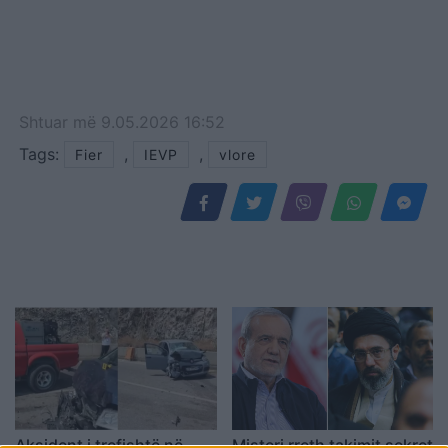
Shtuar
më
9.05.2026 16:52
Tags:
,
,
Fier
IEVP
vlore
Aksident i trefishtë në
Misteri rreth takimit sekret