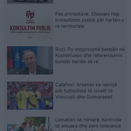
vlerë 1.1 milion euro
Pas protestave, Elbasani hap
konsultimin publik për hartën e
re territoriale
Boçi: Po shqyrtojmë betejën në
Kushtetuese dhe referendumin
kundër hartës së re
Calafiori: Arsenali ka nevojë
për futbollistë të nivelit të
Viniciusit dhe Guimaraesit
Lamallari në Himarë: Kontrolle
të shtuara dhe zero tolerancë