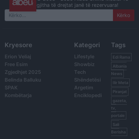
gjitha të drejtat janë të rezervuara!
Search
Kryesore
Kategori
Tags
Erion Veliaj
Lifestyle
Edi Rama
Free Esim
Showbiz
Albania
Zgjedhjet 2025
Tech
News
Belinda Balluku
Shëndetësi
Ilir Meta
SPAK
Argetim
Piranjat
Kombëtarja
Enciklopedi
gazeta,
tv,
portale
Sali
Berisha