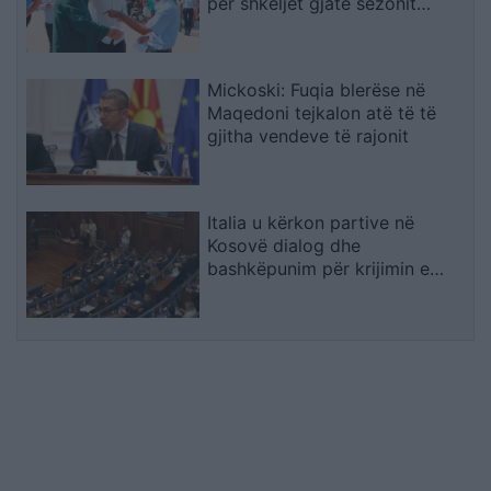
për shkeljet gjatë sezonit
turistik
Mickoski: Fuqia blerëse në
Maqedoni tejkalon atë të të
gjitha vendeve të rajonit
Italia u kërkon partive në
Kosovë dialog dhe
bashkëpunim për krijimin e
institucioneve