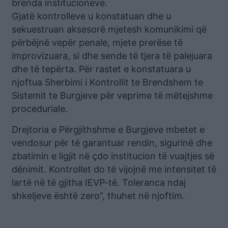
brenda institucioneve.
Gjatë kontrolleve u konstatuan dhe u
sekuestruan aksesorë mjetesh komunikimi që
përbëjnë vepër penale, mjete prerëse të
improvizuara, si dhe sende të tjera të palejuara
dhe të tepërta. Për rastet e konstatuara u
njoftua Sherbimi i Kontrollit te Brendshem te
Sistemit te Burgjeve për veprime të mëtejshme
proceduriale.
Drejtoria e Përgjithshme e Burgjeve mbetet e
vendosur për të garantuar rendin, sigurinë dhe
zbatimin e ligjit në çdo institucion të vuajtjes së
dënimit. Kontrollet do të vijojnë me intensitet të
lartë në të gjitha IEVP-të. Toleranca ndaj
shkeljeve është zero”, thuhet në njoftim.