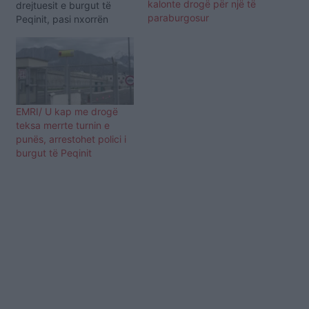
kalonte drogë për një të
drejtuesit e burgut të
paraburgosur
Peqinit, pasi nxorrën
Dritan Dajtin jashtë burgut
për ta çuar në një klinikë
dentare mes Bllokut.
Sipas njoftimit të Gjonajt,
u bë e mundur: Lirimi nga
detyra të Drejtorit të
EMRI/ U kap me drogë
IEVP-së Peqin, z. Emin
teksa merrte turnin e
Shpata për…
punës, arrestohet polici i
burgut të Peqinit