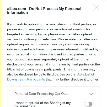
rrugën Sarandë-Ksamil,
Pezeshkian-Khamenei në
albeu.com -
Do Not Process My Personal
njëri nga të plagosurit
Teheran! Ata ishin në një
Information
dërgohet në spitalin e
makinë me xhama të errët,
Traumës në Tiranë
duke e dëgjuar njëri-
If you wish to opt-out of the sale, sharing to third parties, or
tjetrin, por pa e parë
processing of your personal or sensitive information for
targeted advertising by us, please use the below opt-out
section to confirm your selection. Please note that after your
opt-out request is processed you may continue seeing
interest-based ads based on personal information utilized by
Mallakastër/ Zjarri del
Propozimi i PS për
us or personal information disclosed to third parties prior to
jashtë kontrollit në
shkrirjen e Bashkisë Klos/
your opt-out. You may separately opt-out of the further
disclosure of your personal information by third parties on the
masivin pyjor të Drenijës!
Flet kryebashkiakja
IAB’s list of downstream participants. This information may
Pas Ngrëçanit, pritet
socialiste Valbona Kola:
also be disclosed by us to third parties on the
IAB’s List of
ndërhyrja nga ajri (VIDEO)
Jam shërbëtore e popullit,
Downstream Participants
that may further disclose it to other
karrigia është e
third parties.
përkohshme, nëse
qytetarët janë kundër, unë
Personal Data Processing Opt Outs
jam me ta (VIDEO)
I want to opt-out of the Sharing of my
personal data.