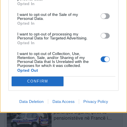
PD kërkon të anulohet
Konstituimi i Kuvendit të
Opted In
tenderi 15 milionë euro
Kosovës, pritet zgjedhje e
I want to opt-out of the Sale of my
për avionët zjarrfikës,
kryetarit të Parlamentit!
Personal Data.
Vangjeli: Fituesja e lidhur
Afat 60 ditë për
Opted In
me skandale në Spanjë, të
Presidentin e ri
nisë hetimi i SPAK
I want to opt-out of processing my
Personal Data for Targeted Advertising.
Opted In
I want to opt-out of Collection, Use,
Retention, Sale, and/or Sharing of my
Personal Data that Is Unrelated with the
Purposes for which it was collected.
Detaje nga grabitja e
FOTOT+VIDEO/
Opted Out
argjendarisë në
Sekuestrohen më shumë
Paskuqan, autorët morën
se 21 ton kokainë,
CONFIRM
florinj me vlerë 1.5 mln
organizata me tre degë
lekë dhe shmangën akset
vepronte në Spanjë dhe
të fundit
kryesore
Ekuador! Njëra e lidhur me
Data Deletion
Data Access
Privacy Policy
shqiptarët në Dubai
Mashtruesit u hoqën si
punonjës sigurie, çiftit të
pensionistëve në Francë i
grabiten ar dhe bizhuteri me