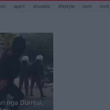
oni
sport
showbiz
lifestyle
tech
moti
i nga Durrësi,