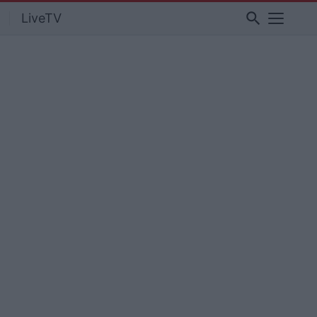
search
LiveTV