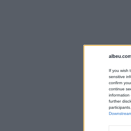
albeu.com
If you wish 
sensitive in
confirm you
continue se
information 
further disc
participants
Downstream 