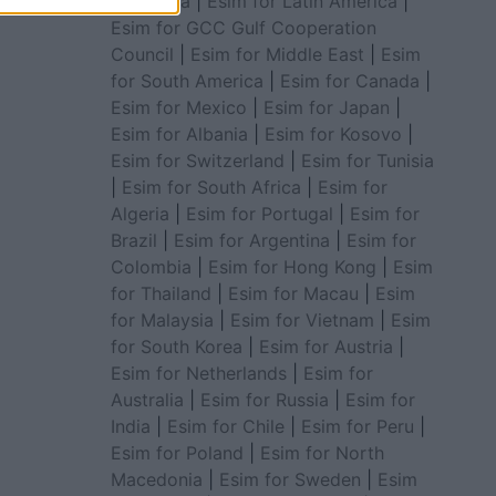
for Africa
|
Esim for Latin America
|
Esim for GCC Gulf Cooperation
Council
|
Esim for Middle East
|
Esim
for South America
|
Esim for Canada
|
Esim for Mexico
|
Esim for Japan
|
Esim for Albania
|
Esim for Kosovo
|
Esim for Switzerland
|
Esim for Tunisia
|
Esim for South Africa
|
Esim for
Algeria
|
Esim for Portugal
|
Esim for
Brazil
|
Esim for Argentina
|
Esim for
Colombia
|
Esim for Hong Kong
|
Esim
for Thailand
|
Esim for Macau
|
Esim
for Malaysia
|
Esim for Vietnam
|
Esim
for South Korea
|
Esim for Austria
|
Esim for Netherlands
|
Esim for
Australia
|
Esim for Russia
|
Esim for
India
|
Esim for Chile
|
Esim for Peru
|
Esim for Poland
|
Esim for North
Macedonia
|
Esim for Sweden
|
Esim