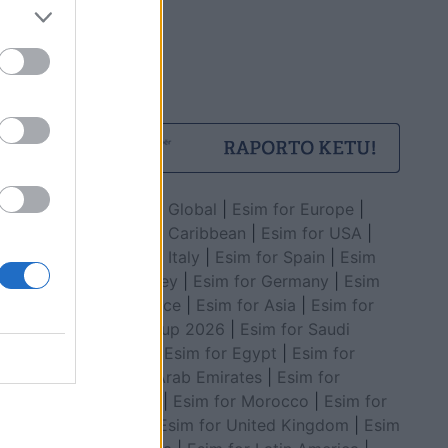
Esim for Global
|
Esim for Europe
|
Esim for Caribbean
|
Esim for USA
|
Esim for Italy
|
Esim for Spain
|
Esim
for Turkey
|
Esim for Germany
|
Esim
for Greece
|
Esim for Asia
|
Esim for
World Cup 2026
|
Esim for Saudi
Arabia
|
Esim for Egypt
|
Esim for
United Arab Emirates
|
Esim for
Balkans
|
Esim for Morocco
|
Esim for
China
|
Esim for United Kingdom
|
Esim