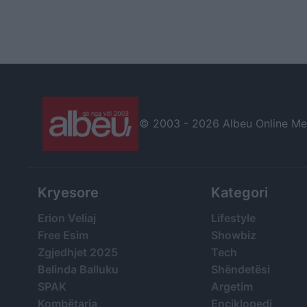
© 2003 -
2026 Albeu Online Medi
Kryesore
Kategori
Erion Veliaj
Lifestyle
Free Esim
Showbiz
Zgjedhjet 2025
Tech
Belinda Balluku
Shëndetësi
SPAK
Argetim
Kombëtarja
Enciklopedi