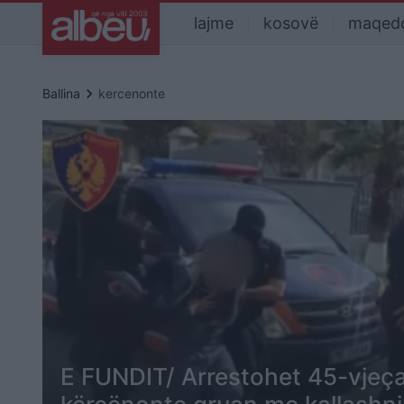
lajme
kosovë
maqed
keyboard_arrow_right
Ballina
kercenonte
E FUNDIT/ Arrestohet 45-vjeçar