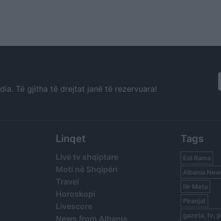
a. Të gjitha të drejtat janë të rezervuara!
Linqet
Tags
Live tv shqiptare
Edi Rama
Moti në Shqipëri
Albania New
Travel
Ilir Meta
Horoskopi
Piranjat
Livescore
gazeta, tv, p
News from Albania