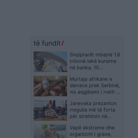
të fundit
Shqiptarët mbajnë 1.8
trilionë lekë kursime
në banka, 10
depozituesit më të
Murtaja afrikane e
mëdhenj kanë 7.5% të
derrave prek Serbinë,
totalit
nis asgjësimi i rreth 11
mijë krerëve në
Janevska prezanton
Vojvodinë
rregulla më të forta
për strehimin në
konviktet studentore,
Vapë ekstreme dhe
aplikimi lejohet deri
organizmi i grave,
në moshën 30-vjeçare