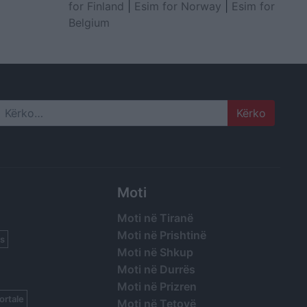
for Finland
|
Esim for Norway
|
Esim for
Belgium
Search
Moti
Moti në Tiranë
Moti në Prishtinë
s
Moti në Shkup
Moti në Durrës
Moti në Prizren
ortale
Moti në Tetovë