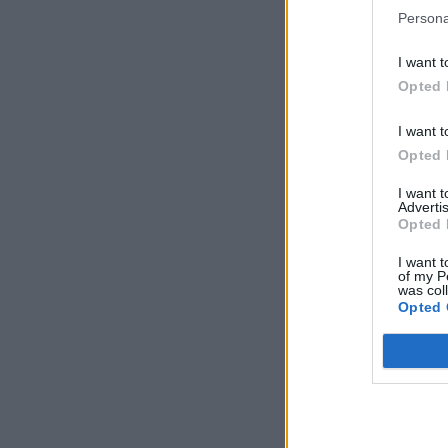
Persona
I want t
Opted 
I want t
Opted 
I want 
Advertis
Opted 
I want t
of my P
was col
Opted 