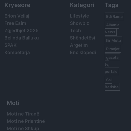
Kryesore
Kategori
Tags
Erion Veliaj
Lifestyle
Edi Rama
Free Esim
Showbiz
Albania
Zgjedhjet 2025
Tech
News
Belinda Balluku
Shëndetësi
Ilir Meta
SPAK
Argetim
Piranjat
Kombëtarja
Enciklopedi
gazeta,
tv,
portale
Sali
Berisha
Moti
Moti në Tiranë
Moti në Prishtinë
Moti në Shkup