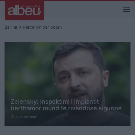
keyboard_arrow_right
Ballina
kercenim per boten
Zelensky: Inspektimi i impiantit
bërthamor mund të rivendosë sigurinë
4 vit me parë
schedule