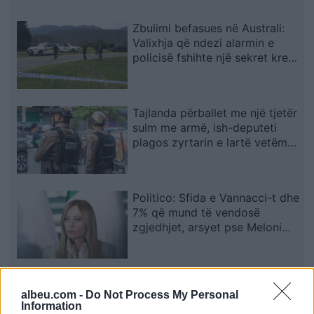
Zbulimi befasues në Australi:
Valixhja që ndezi alarmin e
policisë fshihte një sekret krejt
tjetër
Tajlanda përballet me një tjetër
sulm me armë, ish-deputeti
plagos zyrtarin e lartë vetëm
tre ditë pas masakrës me 7
viktima
Politico: Sfida e Vannacci-t dhe
7% që mund të vendosë
zgjedhjet, arsyet pse Meloni
ashpërson qëndrimin për
emigracionin
Egnatia vendos për të ardhmen
albeu.com -
Do Not Process My Personal
e kapitenit Aleksi para duelit
Information
me Shamrock Rovers