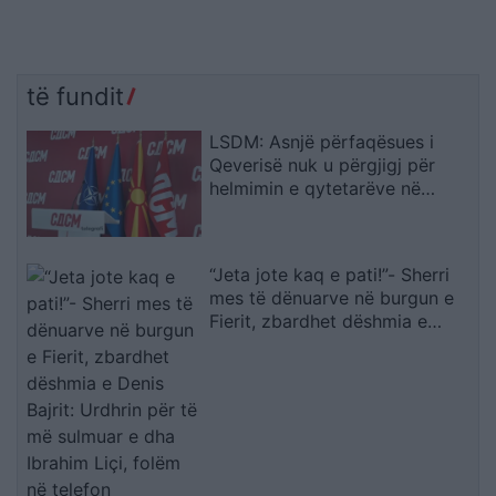
të fundit
LSDM: Asnjë përfaqësues i
Qeverisë nuk u përgjigj për
helmimin e qytetarëve në
Gostivar
“Jeta jote kaq e pati!”- Sherri
mes të dënuarve në burgun e
Fierit, zbardhet dëshmia e
Denis Bajrit: Urdhrin për të më
sulmuar e dha Ibrahim Liçi,
folëm në telefon