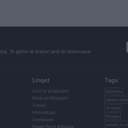
a. Të gjitha të drejtat janë të rezervuara!
Linqet
Tags
Live tv shqiptare
Edi Rama
Moti në Shqipëri
Albania New
Travel
Ilir Meta
Horoskopi
Piranjat
Livescore
gazeta, tv, p
News from Albania