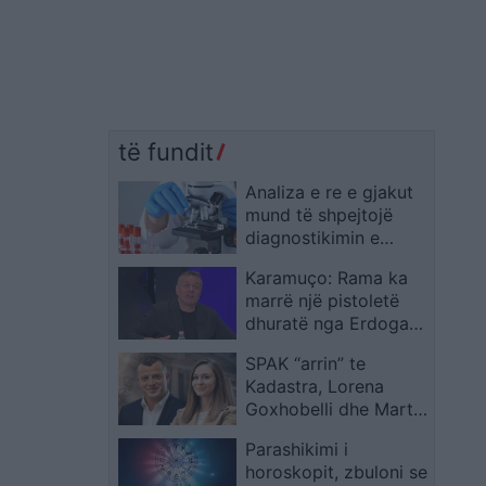
të fundit
Analiza e re e gjakut
mund të shpejtojë
diagnostikimin e
endometriozës
Karamuço: Rama ka
marrë një pistoletë
dhuratë nga Erdogan,
mbetet të shihet
SPAK “arrin” te
mënyra e transportit
Kadastra, Lorena
në Shqipëri
Goxhobelli dhe Martin
Kala në qendër të
Parashikimi i
dyshimeve për
horoskopit, zbuloni se
tjetërsimin pronash