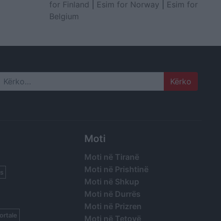
for Finland
|
Esim for Norway
|
Esim for
Belgium
Search
Moti
Moti në Tiranë
Moti në Prishtinë
s
Moti në Shkup
Moti në Durrës
Moti në Prizren
ortale
Moti në Tetovë