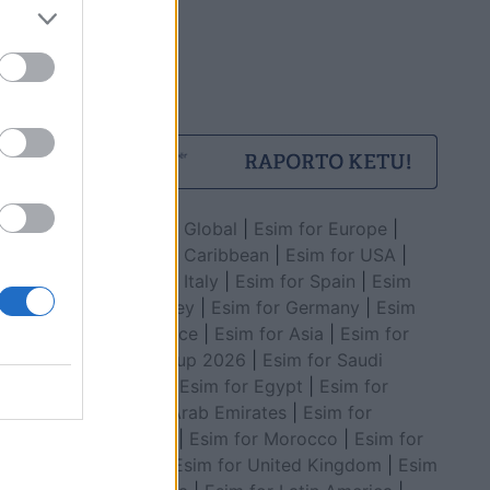
Esim for Global
|
Esim for Europe
|
Esim for Caribbean
|
Esim for USA
|
Esim for Italy
|
Esim for Spain
|
Esim
for Turkey
|
Esim for Germany
|
Esim
for Greece
|
Esim for Asia
|
Esim for
World Cup 2026
|
Esim for Saudi
Arabia
|
Esim for Egypt
|
Esim for
United Arab Emirates
|
Esim for
Balkans
|
Esim for Morocco
|
Esim for
China
|
Esim for United Kingdom
|
Esim