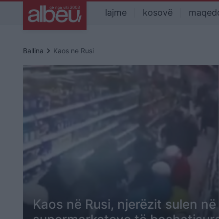
lajme
kosovë
maqed
keyboard_arrow_right
Ballina
Kaos ne Rusi
Kaos në Rusi, njerëzit sulen në 