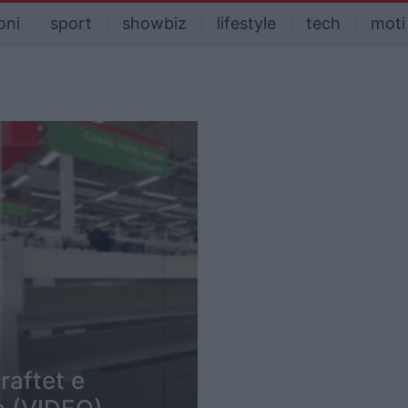
oni
sport
showbiz
lifestyle
tech
moti
raftet e