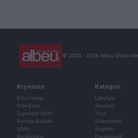
© 2003 -
2026 Albeu Online Medi
Kryesore
Kategori
Erion Veliaj
Lifestyle
Free Esim
Showbiz
Zgjedhjet 2025
Tech
Belinda Balluku
Shëndetësi
SPAK
Argetim
Kombëtarja
Enciklopedi