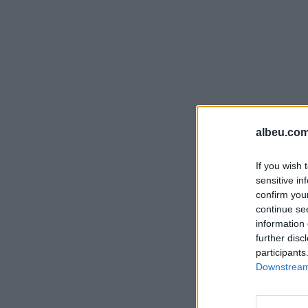
albeu.com
If you wish 
sensitive in
confirm you
continue se
information 
further disc
participants
Downstream 