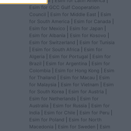
for Africa
|
Esim for Latin America
|
Esim for GCC Gulf Cooperation
Council
|
Esim for Middle East
|
Esim
for South America
|
Esim for Canada
|
Esim for Mexico
|
Esim for Japan
|
Esim for Albania
|
Esim for Kosovo
|
Esim for Switzerland
|
Esim for Tunisia
|
Esim for South Africa
|
Esim for
Algeria
|
Esim for Portugal
|
Esim for
Brazil
|
Esim for Argentina
|
Esim for
Colombia
|
Esim for Hong Kong
|
Esim
for Thailand
|
Esim for Macau
|
Esim
for Malaysia
|
Esim for Vietnam
|
Esim
for South Korea
|
Esim for Austria
|
Esim for Netherlands
|
Esim for
Australia
|
Esim for Russia
|
Esim for
India
|
Esim for Chile
|
Esim for Peru
|
Esim for Poland
|
Esim for North
Macedonia
|
Esim for Sweden
|
Esim