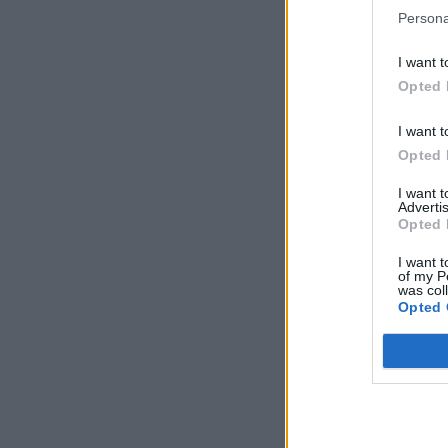
Persona
I want t
Opted 
I want t
Opted 
I want 
Advertis
Opted 
I want t
of my P
was col
Opted 