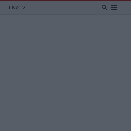
search
LiveTV