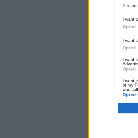
Persona
I want t
Opted 
I want t
Opted 
I want 
Advertis
Opted 
I want t
of my P
was col
Opted 