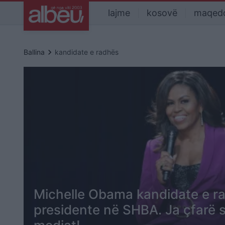
lajme
kosovë
maqed
keyboard_arrow_right
Ballina
kandidate e radhës
Michelle Obama kandidate e r
presidente në SHBA. Ja çfarë 