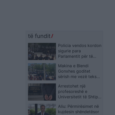
të fundit
Policia vendos kordon
sigurie para
Parlamentit për të
penguar tensionet
Makina e Blendi
mes protestuesve dhe
Gonxhes goditet
deputetëve
sërish me vezë teksa
del nga Parlamenti
Arrestohet një
(VIDEO)
profesoreshë e
Universitetit të Shtipit,
dyshohet se i kërkoi
Aliu: Përmirësimet në
studentit 300 euro
kujdesin shëndetësor
për kalimin e provimit