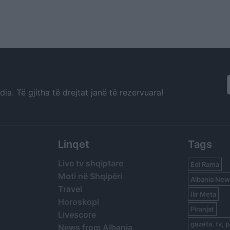
a. Të gjitha të drejtat janë të rezervuara!
Linqet
Tags
Live tv shqiptare
Edi Rama
Moti në Shqipëri
Albania New
Travel
Ilir Meta
Horoskopi
Piranjat
Livescore
gazeta, tv, p
News from Albania