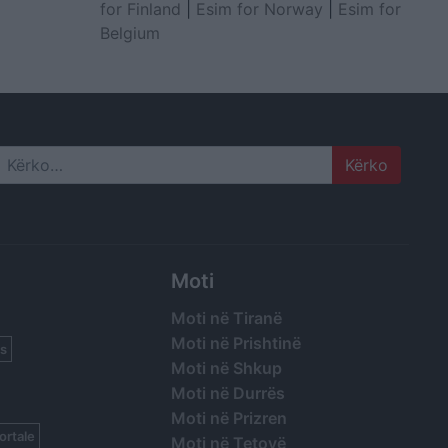
for Finland
|
Esim for Norway
|
Esim for
Belgium
Search
Moti
Moti në Tiranë
Moti në Prishtinë
s
Moti në Shkup
Moti në Durrës
Moti në Prizren
ortale
Moti në Tetovë