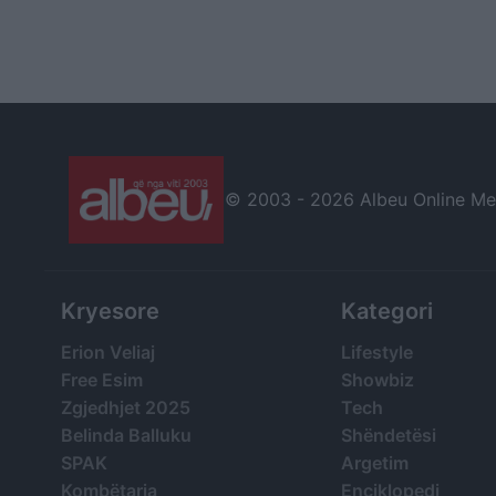
© 2003 -
2026 Albeu Online Medi
Kryesore
Kategori
Erion Veliaj
Lifestyle
Free Esim
Showbiz
Zgjedhjet 2025
Tech
Belinda Balluku
Shëndetësi
SPAK
Argetim
Kombëtarja
Enciklopedi