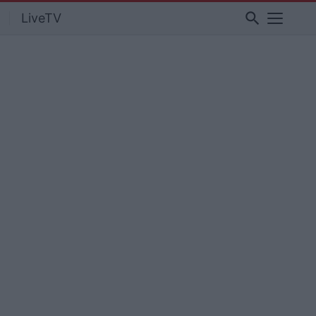
search
LiveTV