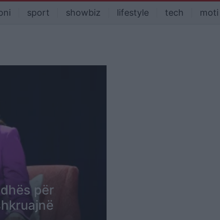
oni
sport
showbiz
lifestyle
tech
moti
adhës për
shkruajnë