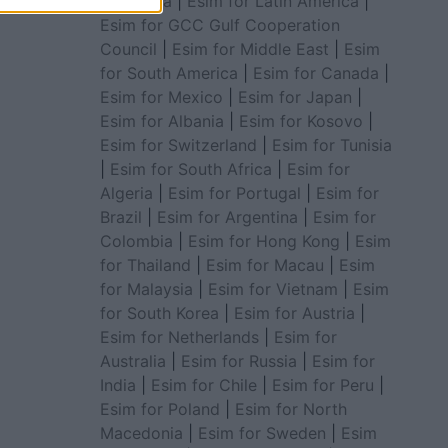
for Africa
|
Esim for Latin America
|
Esim for GCC Gulf Cooperation
Council
|
Esim for Middle East
|
Esim
for South America
|
Esim for Canada
|
Esim for Mexico
|
Esim for Japan
|
Esim for Albania
|
Esim for Kosovo
|
Esim for Switzerland
|
Esim for Tunisia
|
Esim for South Africa
|
Esim for
Algeria
|
Esim for Portugal
|
Esim for
Brazil
|
Esim for Argentina
|
Esim for
Colombia
|
Esim for Hong Kong
|
Esim
for Thailand
|
Esim for Macau
|
Esim
for Malaysia
|
Esim for Vietnam
|
Esim
for South Korea
|
Esim for Austria
|
Esim for Netherlands
|
Esim for
Australia
|
Esim for Russia
|
Esim for
India
|
Esim for Chile
|
Esim for Peru
|
Esim for Poland
|
Esim for North
Macedonia
|
Esim for Sweden
|
Esim