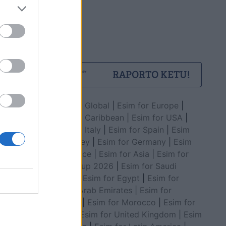
Esim for Global
|
Esim for Europe
|
Esim for Caribbean
|
Esim for USA
|
Esim for Italy
|
Esim for Spain
|
Esim
for Turkey
|
Esim for Germany
|
Esim
for Greece
|
Esim for Asia
|
Esim for
World Cup 2026
|
Esim for Saudi
Arabia
|
Esim for Egypt
|
Esim for
United Arab Emirates
|
Esim for
Balkans
|
Esim for Morocco
|
Esim for
China
|
Esim for United Kingdom
|
Esim