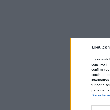
albeu.com
If you wish 
sensitive in
confirm you
continue se
information 
further disc
participants
Downstream 