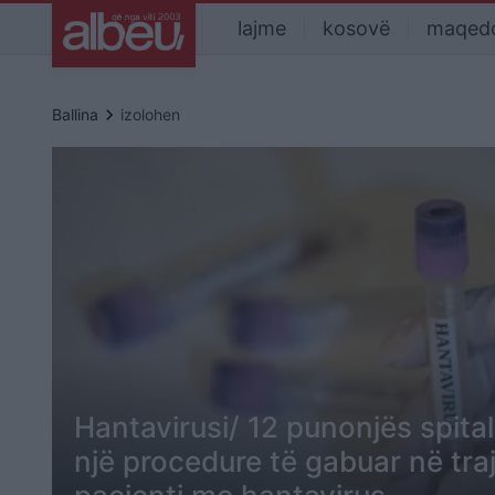
lajme
kosovë
maqed
keyboard_arrow_right
Ballina
izolohen
Hantavirusi/ 12 punonjës spital
një procedure të gabuar në traj