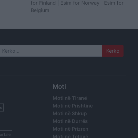
for Finland
|
Esim for Norway
|
Esim for
Belgium
Search
Moti
Moti në Tiranë
Moti në Prishtinë
s
Moti në Shkup
Moti në Durrës
Moti në Prizren
ortale
Moti në Tetovë