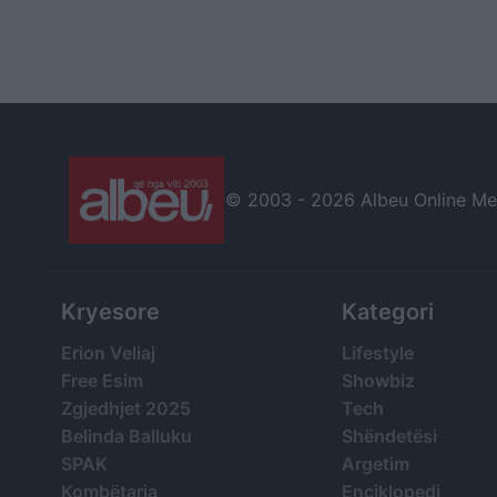
© 2003 -
2026 Albeu Online Medi
Kryesore
Kategori
Erion Veliaj
Lifestyle
Free Esim
Showbiz
Zgjedhjet 2025
Tech
Belinda Balluku
Shëndetësi
SPAK
Argetim
Kombëtarja
Enciklopedi