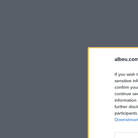
albeu.com
If you wish 
sensitive in
confirm you
continue se
information 
further disc
participants
Downstream 