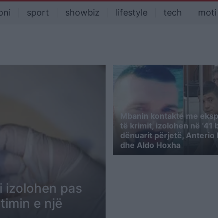
oni
sport
showbiz
lifestyle
tech
moti
Mbanin kontakte me eks
të krimit, izolohen në ‘41 b
dënuarit përjetë, Anterio 
dhe Aldo Hoxha
i izolohen pas
timin e një