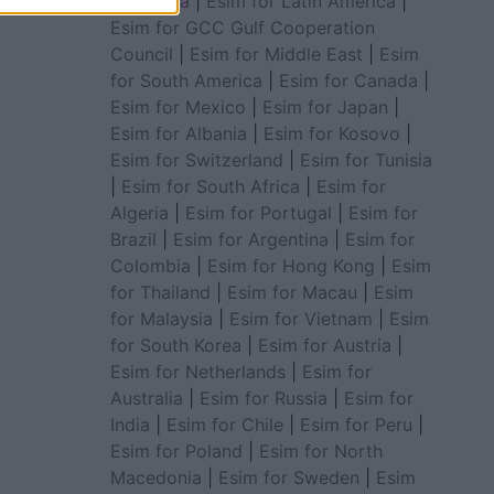
for Africa
|
Esim for Latin America
|
Esim for GCC Gulf Cooperation
Council
|
Esim for Middle East
|
Esim
for South America
|
Esim for Canada
|
Esim for Mexico
|
Esim for Japan
|
Esim for Albania
|
Esim for Kosovo
|
Esim for Switzerland
|
Esim for Tunisia
|
Esim for South Africa
|
Esim for
Algeria
|
Esim for Portugal
|
Esim for
Brazil
|
Esim for Argentina
|
Esim for
Colombia
|
Esim for Hong Kong
|
Esim
for Thailand
|
Esim for Macau
|
Esim
for Malaysia
|
Esim for Vietnam
|
Esim
for South Korea
|
Esim for Austria
|
Esim for Netherlands
|
Esim for
Australia
|
Esim for Russia
|
Esim for
India
|
Esim for Chile
|
Esim for Peru
|
Esim for Poland
|
Esim for North
Macedonia
|
Esim for Sweden
|
Esim