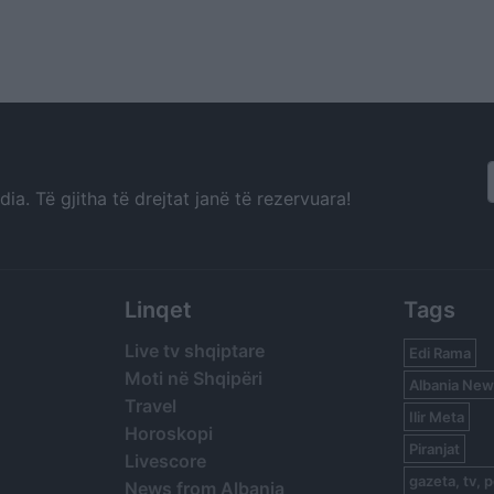
a. Të gjitha të drejtat janë të rezervuara!
Linqet
Tags
Live tv shqiptare
Edi Rama
Moti në Shqipëri
Albania New
Travel
Ilir Meta
Horoskopi
Piranjat
Livescore
gazeta, tv, p
News from Albania