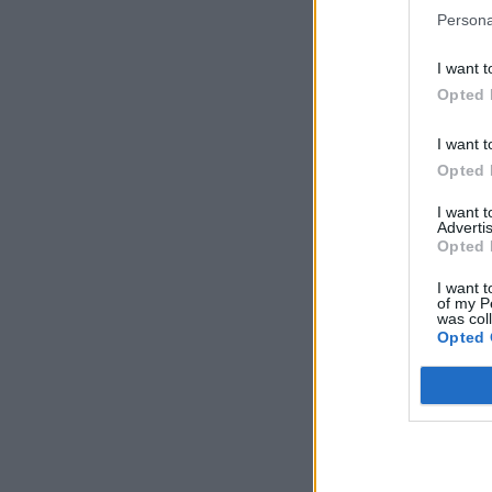
Persona
I want t
Opted 
I want t
Opted 
I want 
Advertis
Opted 
I want t
of my P
was col
Opted 