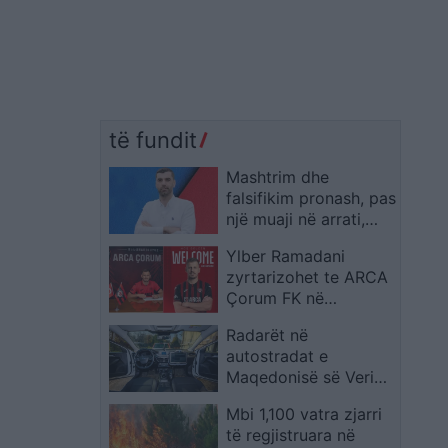
të fundit
Mashtrim dhe
falsifikim pronash, pas
një muaji në arrati,
arrestohet
Ylber Ramadani
zëvendësdrejtori i
zyrtarizohet te ARCA
Kadastrës së Dibrës
Çorum FK në
Superligën e Turqisë
Radarët në
autostradat e
Maqedonisë së Veriut
monitorojnë
Mbi 1,100 vatra zjarri
shpejtësinë e
të regjistruara në
automjeteve