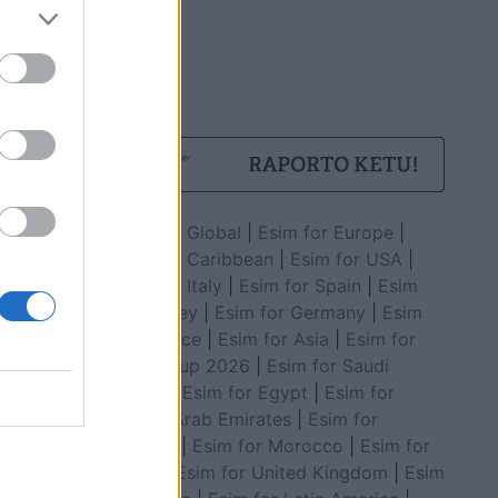
Esim for Global
|
Esim for Europe
|
Esim for Caribbean
|
Esim for USA
|
Esim for Italy
|
Esim for Spain
|
Esim
for Turkey
|
Esim for Germany
|
Esim
for Greece
|
Esim for Asia
|
Esim for
World Cup 2026
|
Esim for Saudi
Arabia
|
Esim for Egypt
|
Esim for
United Arab Emirates
|
Esim for
Balkans
|
Esim for Morocco
|
Esim for
China
|
Esim for United Kingdom
|
Esim