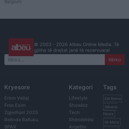
Belgium
© 2003 -
2026 Albeu Online Media. Të
gjitha të drejtat janë të rezervuara!
Search
Kryesore
Kategori
Tags
Erion Veliaj
Lifestyle
Edi Rama
Free Esim
Showbiz
Albania
Zgjedhjet 2025
Tech
News
Belinda Balluku
Shëndetësi
Ilir Meta
SPAK
Argetim