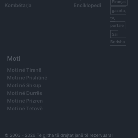
Piranjat
Kombëtarja
Enciklopedi
gazeta,
tv,
portale
Sali
Berisha
Moti
Moti në Tiranë
Moti në Prishtinë
Moti në Shkup
Moti në Durrës
Moti në Prizren
Moti në Tetovë
© 2003 -
2026 Të gjitha të drejtat janë të rezervuara!