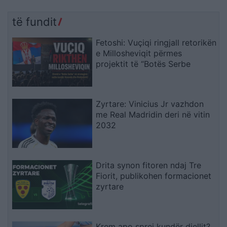
të fundit
Fetoshi: Vuçiqi ringjall retorikën
e Millosheviqit përmes
projektit të “Botës Serbe
Zyrtare: Vinicius Jr vazhdon
me Real Madridin deri në vitin
2032
Drita synon fitoren ndaj Tre
Fiorit, publikohen formacionet
zyrtare
Krem apo sprej kundër diellit?