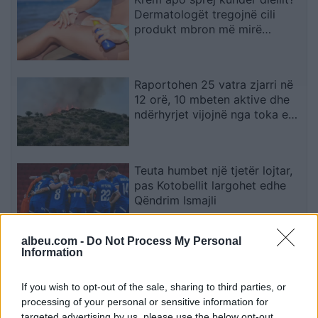
Dermatologët tregojnë cili
produkt mbron më mirë
lëkurën
Raportohen 25 vatra zjarri në
12 orë, 10 mbeten aktive dhe
ndërhyrjet vijojnë nga toka e
ajri
Teuta humbet një tjetër lojtar,
pas Kotobellit largohet edhe
Qëndrim Ismajli
albeu.com -
Do Not Process My Personal
Information
Prokuroria kundërshton
aktgjykimin lirues për
Gruevskin në çështjen “Talir 2
If you wish to opt-out of the sale, sharing to third parties, or
processing of your personal or sensitive information for
targeted advertising by us, please use the below opt-out