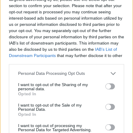
section to confirm your selection. Please note that after your
opt-out request is processed you may continue seeing
interest-based ads based on personal information utilized by
us or personal information disclosed to third parties prior to
your opt-out. You may separately opt-out of the further
disclosure of your personal information by third parties on the
IAB’s list of downstream participants. This information may
also be disclosed by us to third parties on the
IAB’s List of
Downstream Participants
that may further disclose it to other
third parties.
Personal Data Processing Opt Outs
I want to opt-out of the Sharing of my
personal data.
Opted In
I want to opt-out of the Sale of my
Personal Data.
Opted In
Esim for Global
|
Esim for Europe
|
Esim for Caribbean
|
Esim for USA
|
Esim for Italy
|
Esim for Spain
|
Esim
I want to opt-out of processing my
Personal Data for Targeted Advertising.
for Turkey
|
Esim for Germany
|
Esim for Greece
|
Esim