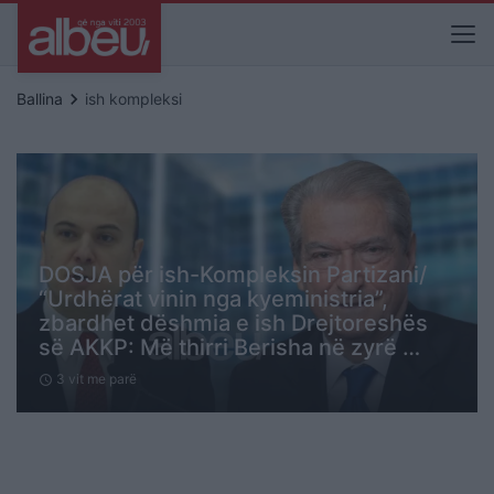
keyboard_arrow_right
Ballina
ish kompleksi
DOSJA për ish-Kompleksin Partizani/
“Urdhërat vinin nga kyeministria”,
zbardhet dëshmia e ish Drejtoreshës
së AKKP: Më thirri Berisha në zyrë …
3 vit me parë
schedule