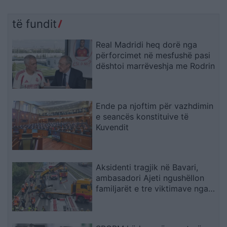
të fundit
Real Madridi heq dorë nga
përforcimet në mesfushë pasi
dështoi marrëveshja me Rodrin
Ende pa njoftim për vazhdimin
e seancës konstituive të
Kuvendit
Aksidenti tragjik në Bavari,
ambasadori Ajeti ngushëllon
familjarët e tre viktimave nga
Kosova