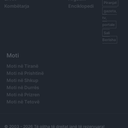
Piranjat
Kombëtarja
Enciklopedi
gazeta,
tv,
portale
Sali
Berisha
Moti
Moti në Tiranë
Moti në Prishtinë
Moti në Shkup
Moti në Durrës
Moti në Prizren
Moti në Tetovë
© 2003 -
2026 Të gjitha të drejtat janë të rezervuara!