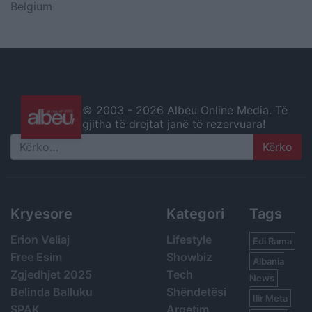
Belgium
© 2003 -
2026 Albeu Online Media. Të
gjitha të drejtat janë të rezervuara!
Search
Kryesore
Kategori
Tags
Erion Veliaj
Lifestyle
Edi Rama
Free Esim
Showbiz
Albania
Zgjedhjet 2025
Tech
News
Belinda Balluku
Shëndetësi
Ilir Meta
SPAK
Argetim