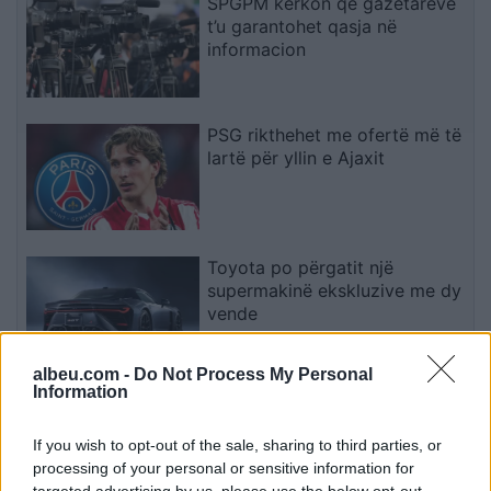
SPGPM kërkon që gazetarëve
t’u garantohet qasja në
informacion
PSG rikthehet me ofertë më të
lartë për yllin e Ajaxit
Toyota po përgatit një
supermakinë ekskluzive me dy
vende
albeu.com -
Do Not Process My Personal
Information
Ja çfarë ndodh me sistemin e
frenimit kur makina qëndron
gjatë në parkim
If you wish to opt-out of the sale, sharing to third parties, or
processing of your personal or sensitive information for
targeted advertising by us, please use the below opt-out