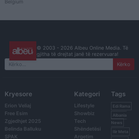
Belgium
© 2003 -
2026 Albeu Online Media. Të
gjitha të drejtat janë të rezervuara!
Search
Kryesore
Kategori
Tags
Erion Veliaj
Lifestyle
Edi Rama
Free Esim
Showbiz
Albania
Zgjedhjet 2025
Tech
News
Belinda Balluku
Shëndetësi
Ilir Meta
SPAK
Argetim