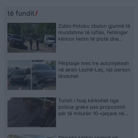
të fundit
Zubin Potoku zbulon gjurmë të
mundshme të luftës, Fehlinger
kërkon hetim të plotë dhe
presion ndaj Serbisë
Përplasje mes tre automjetesh
në aksin Lezhë-Laç, një person
lëndohet
Turisti i huaj kërkohet nga
policia greke pas propozimit
për të miturën 10-vjeçare në
Kretë
Opozita kërkoi seancë në