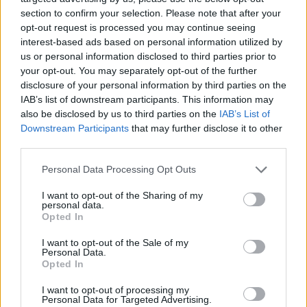
section to confirm your selection. Please note that after your
opt-out request is processed you may continue seeing
interest-based ads based on personal information utilized by
us or personal information disclosed to third parties prior to
your opt-out. You may separately opt-out of the further
disclosure of your personal information by third parties on the
IAB’s list of downstream participants. This information may
also be disclosed by us to third parties on the
IAB’s List of
Downstream Participants
that may further disclose it to other
third parties.
Personal Data Processing Opt Outs
I want to opt-out of the Sharing of my
personal data.
Opted In
I want to opt-out of the Sale of my
Personal Data.
Opted In
Esim for Global
|
Esim for Europe
|
Esim for Caribbean
|
Esim for USA
|
Esim for Italy
|
Esim for Spain
|
Esim
I want to opt-out of processing my
Personal Data for Targeted Advertising.
for Turkey
|
Esim for Germany
|
Esim for Greece
|
Esim