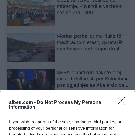
mbrëmje, Kuvendi e vazhdon
sot në ora 11:00
Morina përballet me fluks të
madh automjetesh, qytetarët
nga Kosova udhëtojnë drejt
bregdetit shqiptar
SHBA planifikon paketë prej 1
miliard dollarësh për Kolumbinë
pas zgjedhjes së Abelardo de
la Esprielës
albeu.com -
Do Not Process My Personal
Information
Zelensky në Beograd për
takimin me Vuçiçin: Kievi
synon ta largojë Serbinë nga
If you wish to opt-out of the sale, sharing to third parties, or
kampi rus
processing of your personal or sensitive information for
targeted advertising by us, please use the below opt-out