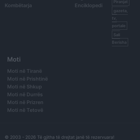
Piranjat
Kombëtarja
Enciklopedi
gazeta,
tv,
portale
Sali
Berisha
Moti
Moti në Tiranë
Moti në Prishtinë
Moti në Shkup
Moti në Durrës
Moti në Prizren
Moti në Tetovë
© 2003 -
2026 Të gjitha të drejtat janë të rezervuara!