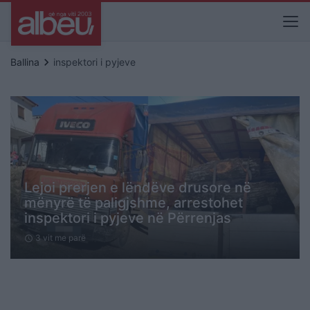
keyboard_arrow_right
Ballina
inspektori i pyjeve
Lejoi prerjen e lëndëve drusore në
mënyrë të paligjshme, arrestohet
inspektori i pyjeve në Përrenjas
3 vit me parë
schedule