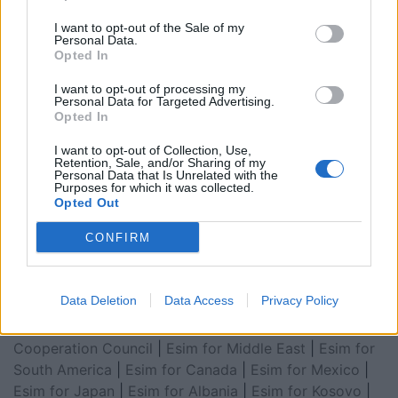
I want to opt-out of the Sale of my
Personal Data.
Opted In
I want to opt-out of processing my
Personal Data for Targeted Advertising.
Opted In
I want to opt-out of Collection, Use,
Retention, Sale, and/or Sharing of my
Personal Data that Is Unrelated with the
Esim for Global
|
Esim for Europe
|
Esim for Caribbean
Purposes for which it was collected.
|
Esim for USA
|
Esim for Italy
|
Esim for Spain
|
Esim
Opted Out
for Turkey
|
Esim for Germany
|
Esim for Greece
|
Esim
CONFIRM
for Asia
|
Esim for World Cup 2026
|
Esim for Saudi
Arabia
|
Esim for Egypt
|
Esim for United Arab
Emirates
|
Esim for Balkans
|
Esim for Morocco
|
Esim
Data Deletion
Data Access
Privacy Policy
for China
|
Esim for United Kingdom
|
Esim for Africa
|
Esim for Latin America
|
Esim for GCC Gulf
Cooperation Council
|
Esim for Middle East
|
Esim for
South America
|
Esim for Canada
|
Esim for Mexico
|
Esim for Japan
|
Esim for Albania
|
Esim for Kosovo
|