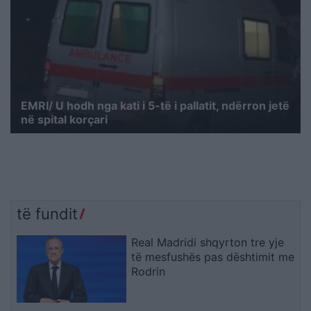
EMRI/ U hodh nga kati i 5-të i pallatit, ndërron jetë
në spital korçari
të fundit
Real Madridi shqyrton tre yje
të mesfushës pas dështimit me
Rodrin