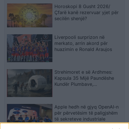
Horoskopi 8 Gusht 2026/
Çfarë kanë rezervuar yjet për
secilën shenjë?
Liverpooli surprizon në
merkato, arrin akord për
huazimin e Ronald Araujos
Strehimoret e së Ardhmes:
Kapsula 35 Mijë Paundëshe
Kundër Plumbave,
Shpërthimeve dhe Fatkeqësive
Natyrore
Apple hedh në gjyq OpenAI-n
për përvetësim të paligjshëm
të sekreteve industriale