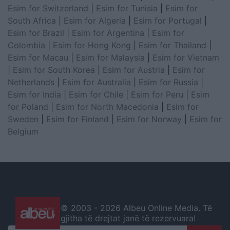
Esim for Switzerland
|
Esim for Tunisia
|
Esim for
South Africa
|
Esim for Algeria
|
Esim for Portugal
|
Esim for Brazil
|
Esim for Argentina
|
Esim for
Colombia
|
Esim for Hong Kong
|
Esim for Thailand
|
Esim for Macau
|
Esim for Malaysia
|
Esim for Vietnam
|
Esim for South Korea
|
Esim for Austria
|
Esim for
Netherlands
|
Esim for Australia
|
Esim for Russia
|
Esim for India
|
Esim for Chile
|
Esim for Peru
|
Esim
for Poland
|
Esim for North Macedonia
|
Esim for
Sweden
|
Esim for Finland
|
Esim for Norway
|
Esim for
Belgium
© 2003 -
2026 Albeu Online Media. Të
gjitha të drejtat janë të rezervuara!