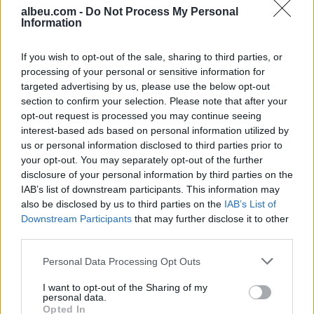
albeu.com -
Do Not Process My Personal
Information
Ndeshja Argjentinë–Egjipt
vendos rekord historik në
If you wish to opt-out of the sale, sharing to third parties, or
Google, kërkimet arrijnë nivele
processing of your personal or sensitive information for
të papara
targeted advertising by us, please use the below opt-out
section to confirm your selection. Please note that after your
Kina zbulon robotë humanoidë
opt-out request is processed you may continue seeing
tepër realistë, të projektuar për
interest-based ads based on personal information utilized by
shoqëri afatgjatë
us or personal information disclosed to third parties prior to
your opt-out. You may separately opt-out of the further
disclosure of your personal information by third parties on the
IAB’s list of downstream participants. This information may
also be disclosed by us to third parties on the
IAB’s List of
Downstream Participants
that may further disclose it to other
third parties.
Personal Data Processing Opt Outs
I want to opt-out of the Sharing of my
personal data.
Opted In