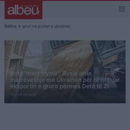
keyboard_arrow_right
Ballina
gruri ne portet e ukraines
Bota “merr frymë”, Rusia arrin
marrëveshje me Ukrainën për të rifilluar
eksportin e grurit përmes Detit të Zi
4 vit me parë
schedule