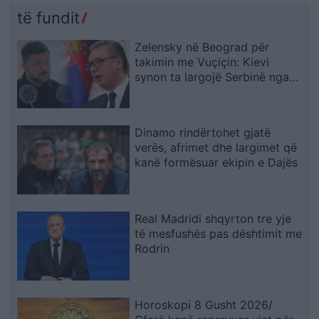
të fundit
Zelensky në Beograd për
takimin me Vuçiçin: Kievi
synon ta largojë Serbinë nga
kampi rus
Dinamo rindërtohet gjatë
verës, afrimet dhe largimet që
kanë formësuar ekipin e Dajës
Real Madridi shqyrton tre yje
të mesfushës pas dështimit me
Rodrin
Horoskopi 8 Gusht 2026/