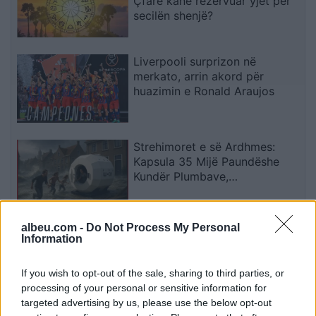
Çfarë kanë rezervuar yjet për
secilën shenjë?
Liverpooli surprizon në
merkato, arrin akord për
huazimin e Ronald Araujos
Strehimoret e së Ardhmes:
Kapsula 35 Mijë Paundëshe
Kundër Plumbave,
Shpërthimeve dhe Fatkeqësive
Natyrore
albeu.com -
Do Not Process My Personal
Apple hedh në gjyq OpenAI-n
Information
për përvetësim të paligjshëm
të sekreteve industriale
If you wish to opt-out of the sale, sharing to third parties, or
processing of your personal or sensitive information for
targeted advertising by us, please use the below opt-out