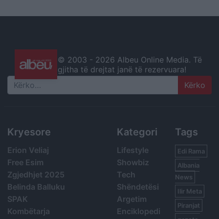
© 2003 -
2026 Albeu Online Media. Të
gjitha të drejtat janë të rezervuara!
Search
Kryesore
Kategori
Tags
Erion Veliaj
Lifestyle
Edi Rama
Free Esim
Showbiz
Albania
Zgjedhjet 2025
Tech
News
Belinda Balluku
Shëndetësi
Ilir Meta
SPAK
Argetim
Piranjat
Kombëtarja
Enciklopedi