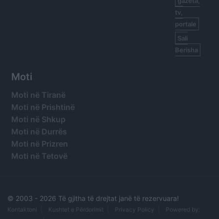
gazeta,
tv,
portale
Sali
Berisha
Moti
Moti në Tiranë
Moti në Prishtinë
Moti në Shkup
Moti në Durrës
Moti në Prizren
Moti në Tetovë
© 2003 -
2026 Të gjitha të drejtat janë të rezervuara!
Kontaktoni
Kushtet e Përdorimit
Privacy Policy
Powered by: