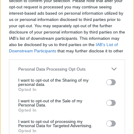
section to confirm your selection. Please note that after your
opt-out request is processed you may continue seeing
interest-based ads based on personal information utilized by
us or personal information disclosed to third parties prior to
your opt-out. You may separately opt-out of the further
disclosure of your personal information by third parties on the
IAB’s list of downstream participants. This information may
also be disclosed by us to third parties on the
IAB’s List of
Downstream Participants
that may further disclose it to other
third parties.
Personal Data Processing Opt Outs
I want to opt-out of the Sharing of my
personal data.
Opted In
I want to opt-out of the Sale of my
Personal Data.
Esim for Global
|
Esim for Europe
|
Esim for Caribbean
Opted In
|
Esim for USA
|
Esim for Italy
|
Esim for Spain
|
Esim
I want to opt-out of processing my
for Turkey
|
Esim for Germany
|
Esim for Greece
|
Esim
Personal Data for Targeted Advertising.
for Asia
|
Esim for World Cup 2026
|
Esim for Saudi
Opted In