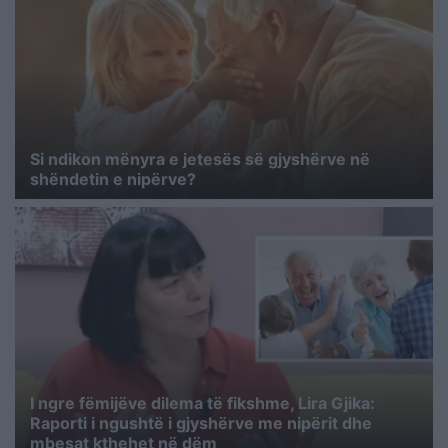
Si ndikon mënyra e jetesës së gjyshërve në
shëndetin e nipërve?
I ngre fëmijëve dilema të fikshme, Lira Gjika:
Raporti i ngushtë i gjyshërve me nipërit dhe
mbesat kthehet në dëm