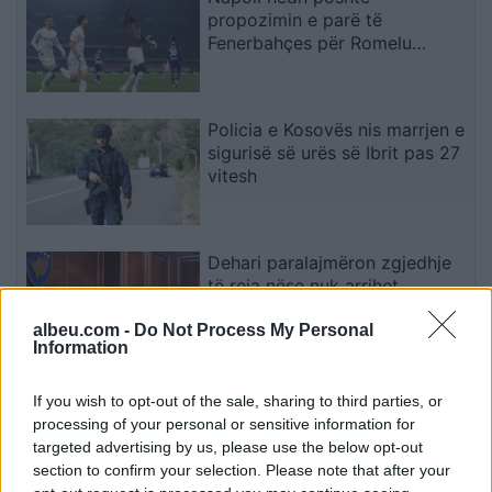
propozimin e parë të
Fenerbahçes për Romelu
Lukakun
Policia e Kosovës nis marrjen e
sigurisë së urës së Ibrit pas 27
vitesh
Dehari paralajmëron zgjedhje
të reja nëse nuk arrihet
marrëveshje për institucionet
albeu.com -
Do Not Process My Personal
Information
Video/ Merab Dvalishvili
If you wish to opt-out of the sale, sharing to third parties, or
përleshet me Mark
processing of your personal or sensitive information for
Zuckerberg-un mbi një barkë
targeted advertising by us, please use the below opt-out
dhe e hedh në Liqenin Tahoe
section to confirm your selection. Please note that after your