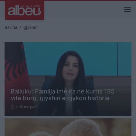
keyboard_arrow_right
Ballina
gjysher
Balluku: Familja ime ka në kurriz 135
vite burg, gjyshin e gjykon historia
4 vit me parë
schedule