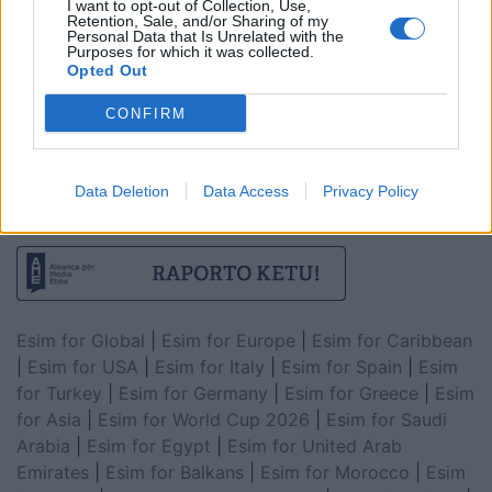
I want to opt-out of Collection, Use,
Retention, Sale, and/or Sharing of my
Personal Data that Is Unrelated with the
Purposes for which it was collected.
Opted Out
CONFIRM
Data Deletion
Data Access
Privacy Policy
Esim for Global
|
Esim for Europe
|
Esim for Caribbean
|
Esim for USA
|
Esim for Italy
|
Esim for Spain
|
Esim
for Turkey
|
Esim for Germany
|
Esim for Greece
|
Esim
for Asia
|
Esim for World Cup 2026
|
Esim for Saudi
Arabia
|
Esim for Egypt
|
Esim for United Arab
Emirates
|
Esim for Balkans
|
Esim for Morocco
|
Esim