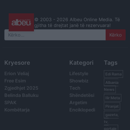
© 2003 -
2026 Albeu Online Media. Të
gjitha të drejtat janë të rezervuara!
Search
Kryesore
Kategori
Tags
Erion Veliaj
Lifestyle
Edi Rama
Free Esim
Showbiz
Albania
Zgjedhjet 2025
Tech
News
Belinda Balluku
Shëndetësi
Ilir Meta
SPAK
Argetim
Piranjat
Kombëtarja
Enciklopedi
gazeta,
tv,
portale