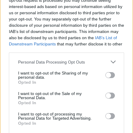
opt-out request is processed you may continue seeing
interest-based ads based on personal information utilized by
Mesazhi provokues pas
us or personal information disclosed to third parties prior to
kërcënimeve të Vuçiqit për
your opt-out. You may separately opt-out of the further
Ujmanin: Në Serbi shfaqet
disclosure of your personal information by third parties on the
grafiti “Kur ushtria të kthehet
IAB’s list of downstream participants. This information may
në Kosovë
also be disclosed by us to third parties on the
IAB’s List of
Downstream Participants
that may further disclose it to other
Ish-ministri Sandër Lleshaj në
third parties.
krah të protestuesve, mesazh
Ramës: Dorëheqja nuk është
Personal Data Processing Opt Outs
dramë, Balluku? Drejtësia s’ka
përse të jetë e varur nga
I want to opt-out of the Sharing of my
vullneti i dikujt
personal data.
Kurti: Rritja ushtarake e
Opted In
Serbisë, pjesë e ambicieve për
dominim rajonal
I want to opt-out of the Sale of my
Personal Data.
Opted In
I want to opt-out of processing my
Personal Data for Targeted Advertising.
Opted In