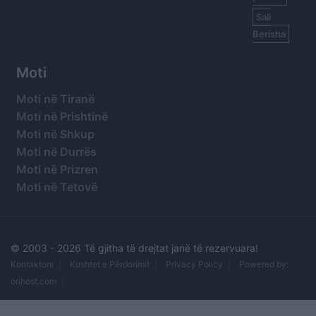
Sali
Berisha
Moti
Moti në Tiranë
Moti në Prishtinë
Moti në Shkup
Moti në Durrës
Moti në Prizren
Moti në Tetovë
© 2003 -
2026 Të gjitha të drejtat janë të rezervuara!
Kontaktoni
Kushtet e Përdorimit
Privacy Policy
Powered by:
orihost.com