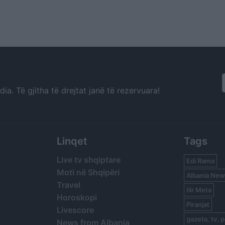
a. Të gjitha të drejtat janë të rezervuara!
Linqet
Tags
Live tv shqiptare
Edi Rama
Moti në Shqipëri
Albania New
Travel
Ilir Meta
Horoskopi
Piranjat
Livescore
gazeta, tv, p
News from Albania