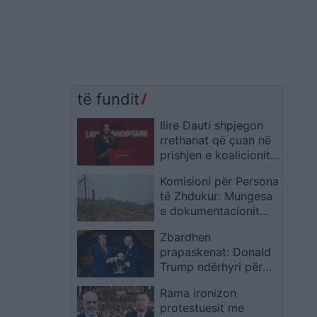
të fundit
Ilire Dauti shpjegon
rrethanat që çuan në
prishjen e koalicionit
mes Ali Ahmetit dhe
Komisioni për Persona
Ziadin Selës
të Zhdukur: Mungesa
e dokumentacionit
dhe qasja e kufizuar
Zbardhen
po e bëjnë të
prapaskenat: Donald
ndërlikuar verifikimin
Trump ndërhyri për
e varrezave masive
heqjen e kartonit të
Rama ironizon
kuq të Folarin Balogun
protestuesit me