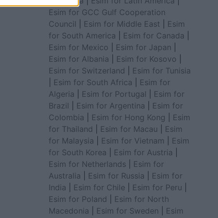
for Africa
|
Esim for Latin America
|
Esim for GCC Gulf Cooperation
Council
|
Esim for Middle East
|
Esim
for South America
|
Esim for Canada
|
Esim for Mexico
|
Esim for Japan
|
Esim for Albania
|
Esim for Kosovo
|
Esim for Switzerland
|
Esim for Tunisia
|
Esim for South Africa
|
Esim for
Algeria
|
Esim for Portugal
|
Esim for
Brazil
|
Esim for Argentina
|
Esim for
Colombia
|
Esim for Hong Kong
|
Esim
for Thailand
|
Esim for Macau
|
Esim
for Malaysia
|
Esim for Vietnam
|
Esim
for South Korea
|
Esim for Austria
|
Esim for Netherlands
|
Esim for
Australia
|
Esim for Russia
|
Esim for
India
|
Esim for Chile
|
Esim for Peru
|
Esim for Poland
|
Esim for North
Macedonia
|
Esim for Sweden
|
Esim