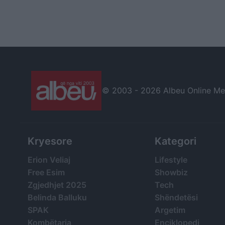
© 2003 -
2026 Albeu Online Medi
Kryesore
Kategori
Erion Veliaj
Lifestyle
Free Esim
Showbiz
Zgjedhjet 2025
Tech
Belinda Balluku
Shëndetësi
SPAK
Argetim
Kombëtarja
Enciklopedi