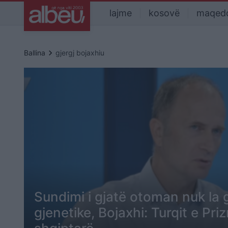
lajme
kosovë
maqed
keyboard_arrow_right
Ballina
gjergj bojaxhiu
Sundimi i gjatë otoman nuk la 
gjenetike, Bojaxhi: Turqit e Priz