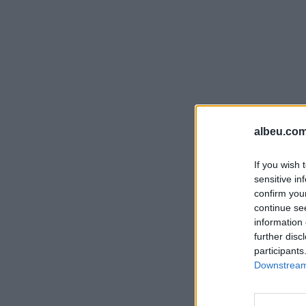
albeu.com
If you wish 
sensitive in
confirm you
continue se
information 
further disc
participants
Downstream 