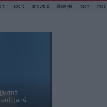
oni
sport
showbiz
lifestyle
tech
moti
gjurmë
renit janë