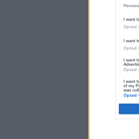
Persona
I want t
Opted 
I want t
Opted 
I want 
Advertis
Opted 
I want t
of my P
was col
Opted 