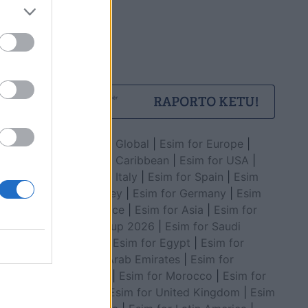
Esim for Global
|
Esim for Europe
|
Esim for Caribbean
|
Esim for USA
|
Esim for Italy
|
Esim for Spain
|
Esim
for Turkey
|
Esim for Germany
|
Esim
for Greece
|
Esim for Asia
|
Esim for
World Cup 2026
|
Esim for Saudi
Arabia
|
Esim for Egypt
|
Esim for
United Arab Emirates
|
Esim for
Balkans
|
Esim for Morocco
|
Esim for
China
|
Esim for United Kingdom
|
Esim