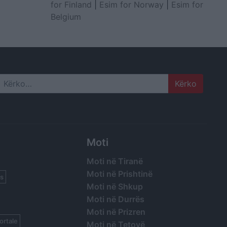
for Finland
|
Esim for Norway
|
Esim for
Belgium
Search
Moti
Moti në Tiranë
Moti në Prishtinë
s
Moti në Shkup
Moti në Durrës
Moti në Prizren
ortale
Moti në Tetovë