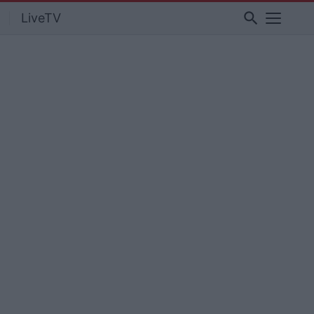
search
LiveTV