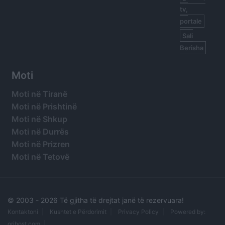
tv,
portale
Sali
Berisha
Moti
Moti në Tiranë
Moti në Prishtinë
Moti në Shkup
Moti në Durrës
Moti në Prizren
Moti në Tetovë
© 2003 -
2026 Të gjitha të drejtat janë të rezervuara!
Kontaktoni
Kushtet e Përdorimit
Privacy Policy
Powered by:
orihost.com