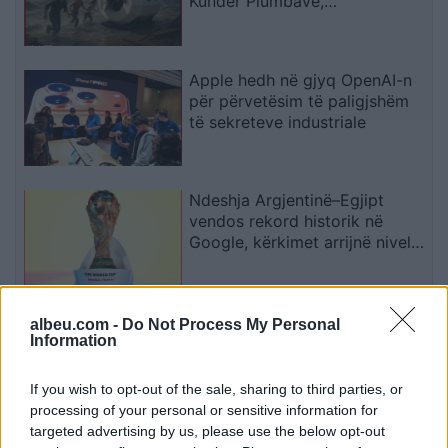
Kundër Plumbave,
Shpërthimeve dhe Fatkeqësive
Natyrore
Apple hedh në gjyq OpenAI-n
për përvetësim të paligjshëm
të sekreteve industriale
Ndeshja Argjentinë–Egjipt
vendos rekord historik në
Google, kërkimet arrijnë nivele
të papara
Kina zbulon robotë humanoidë
albeu.com -
Do Not Process My Personal
Information
tepër realistë, të projektuar për
shoqëri afatgjatë
If you wish to opt-out of the sale, sharing to third parties, or
processing of your personal or sensitive information for
targeted advertising by us, please use the below opt-out