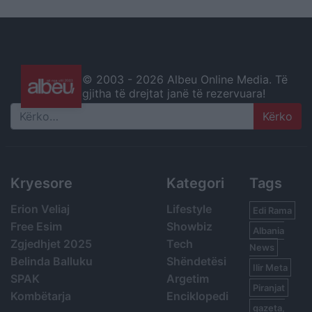
© 2003 -
2026 Albeu Online Media. Të
gjitha të drejtat janë të rezervuara!
Search
Kryesore
Kategori
Tags
Erion Veliaj
Lifestyle
Edi Rama
Free Esim
Showbiz
Albania
Zgjedhjet 2025
Tech
News
Belinda Balluku
Shëndetësi
Ilir Meta
SPAK
Argetim
Piranjat
Kombëtarja
Enciklopedi
gazeta,