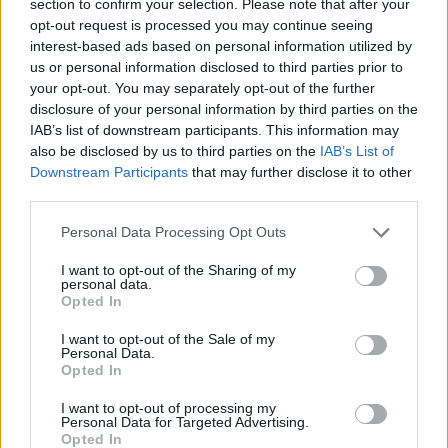
section to confirm your selection. Please note that after your
opt-out request is processed you may continue seeing
interest-based ads based on personal information utilized by
us or personal information disclosed to third parties prior to
your opt-out. You may separately opt-out of the further
disclosure of your personal information by third parties on the
IAB’s list of downstream participants. This information may
also be disclosed by us to third parties on the
IAB’s List of
Downstream Participants
that may further disclose it to other
third parties.
Personal Data Processing Opt Outs
I want to opt-out of the Sharing of my
personal data.
Opted In
I want to opt-out of the Sale of my
Personal Data.
Esim for Global
|
Esim for Europe
|
Esim for Caribbean
Opted In
|
Esim for USA
|
Esim for Italy
|
Esim for Spain
|
Esim
for Turkey
|
Esim for Germany
|
Esim for Greece
|
Esim
I want to opt-out of processing my
Personal Data for Targeted Advertising.
for Asia
|
Esim for World Cup 2026
|
Esim for Saudi
Opted In