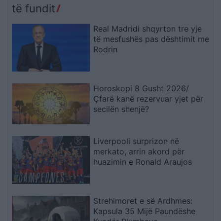
të fundit
Real Madridi shqyrton tre yje
të mesfushës pas dështimit me
Rodrin
Horoskopi 8 Gusht 2026/
Çfarë kanë rezervuar yjet për
secilën shenjë?
Liverpooli surprizon në
merkato, arrin akord për
huazimin e Ronald Araujos
Strehimoret e së Ardhmes:
Kapsula 35 Mijë Paundëshe