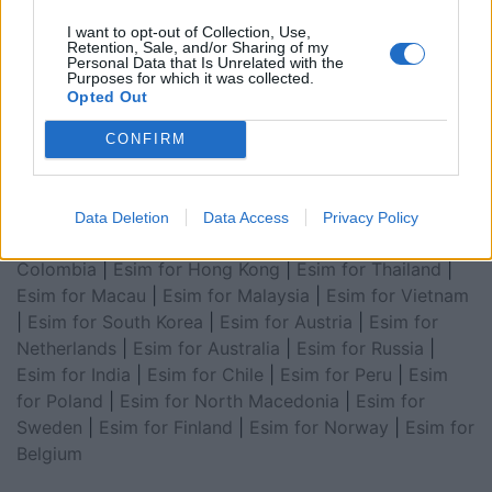
Arabia
|
Esim for Egypt
|
Esim for United Arab
Emirates
|
Esim for Balkans
|
Esim for Morocco
|
Esim
I want to opt-out of Collection, Use,
Retention, Sale, and/or Sharing of my
for China
|
Esim for United Kingdom
|
Esim for Africa
|
Personal Data that Is Unrelated with the
Purposes for which it was collected.
Esim for Latin America
|
Esim for GCC Gulf
Opted Out
Cooperation Council
|
Esim for Middle East
|
Esim for
South America
|
Esim for Canada
|
Esim for Mexico
|
CONFIRM
Esim for Japan
|
Esim for Albania
|
Esim for Kosovo
|
Esim for Switzerland
|
Esim for Tunisia
|
Esim for
South Africa
|
Esim for Algeria
|
Esim for Portugal
|
Data Deletion
Data Access
Privacy Policy
Esim for Brazil
|
Esim for Argentina
|
Esim for
Colombia
|
Esim for Hong Kong
|
Esim for Thailand
|
Esim for Macau
|
Esim for Malaysia
|
Esim for Vietnam
|
Esim for South Korea
|
Esim for Austria
|
Esim for
Netherlands
|
Esim for Australia
|
Esim for Russia
|
Esim for India
|
Esim for Chile
|
Esim for Peru
|
Esim
for Poland
|
Esim for North Macedonia
|
Esim for
Sweden
|
Esim for Finland
|
Esim for Norway
|
Esim for
Belgium