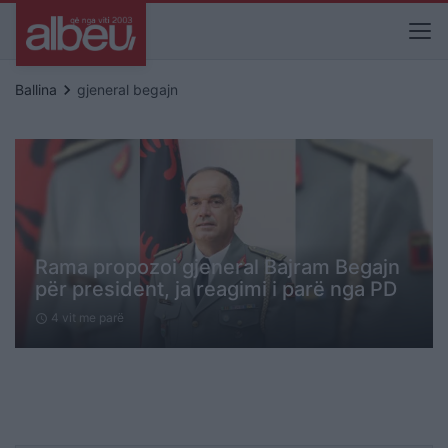
keyboard_arrow_right
Ballina
gjeneral begajn
Rama propozoi gjeneral Bajram Begajn
për president, ja reagimi i parë nga PD
4 vit me parë
schedule