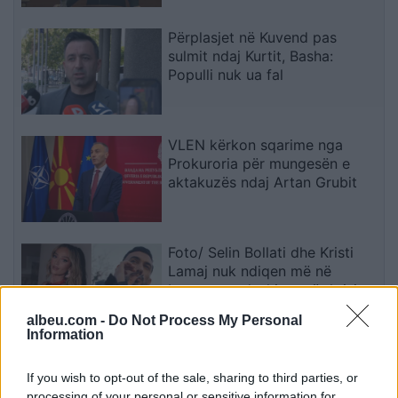
Përplasjet në Kuvend pas
sulmit ndaj Kurtit, Basha:
Populli nuk ua fal
VLEN kërkon sqarime nga
Prokuroria për mungesën e
aktakuzës ndaj Artan Grubit
Foto/ Selin Bollati dhe Kristi
Lamaj nuk ndiqen më në
Instagram, dyshime për krisje
mes dy ish-banorëve të Big
albeu.com -
Do Not Process My Personal
Brother VIP 5
Information
Në Ferizaj shoqërohen pesë
shtetas të huaj, dyshime për
If you wish to opt-out of the sale, sharing to third parties, or
qëndrim të parregullt
processing of your personal or sensitive information for