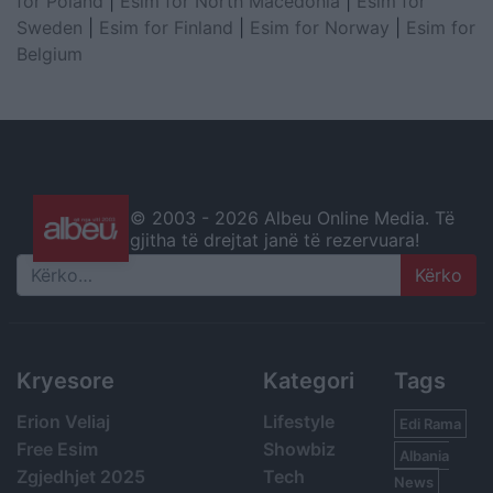
for Poland
|
Esim for North Macedonia
|
Esim for
Sweden
|
Esim for Finland
|
Esim for Norway
|
Esim for
Belgium
© 2003 -
2026 Albeu Online Media. Të
gjitha të drejtat janë të rezervuara!
Search
Kryesore
Kategori
Tags
Erion Veliaj
Lifestyle
Edi Rama
Free Esim
Showbiz
Albania
Zgjedhjet 2025
Tech
News