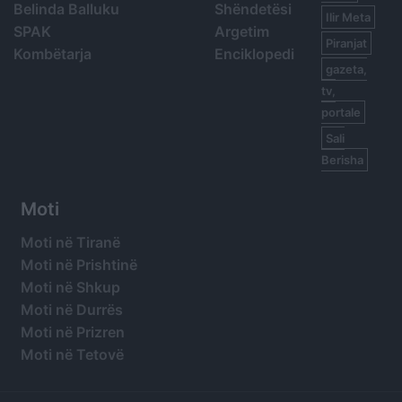
Belinda Balluku
Shëndetësi
Ilir Meta
SPAK
Argetim
Piranjat
Kombëtarja
Enciklopedi
gazeta,
tv,
portale
Sali
Berisha
Moti
Moti në Tiranë
Moti në Prishtinë
Moti në Shkup
Moti në Durrës
Moti në Prizren
Moti në Tetovë