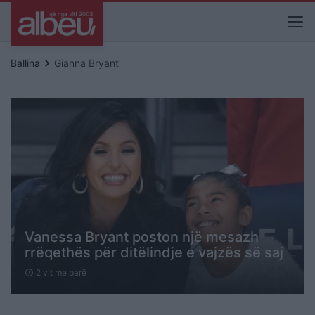
keyboard_arrow_right
Ballina
Gianna Bryant
Vanessa Bryant poston një mesazh
rrëqethës për ditëlindje e vajzës së saj
2 vit me parë
schedule